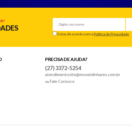
IS?
DADES
Estou de acordo com a
Política de Privacidade
O
PRECISA DE AJUDA?
(27) 3372-5254
atendimentosite@moveislinhares.com.br
Fale Conosco
ou