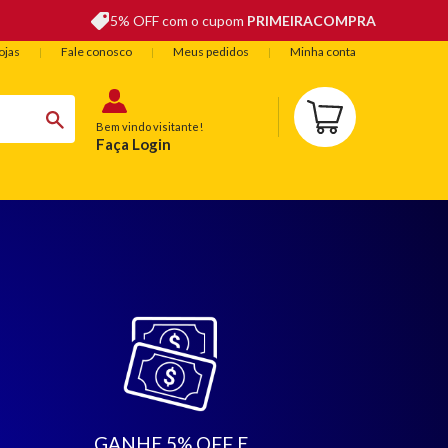
5% OFF com o cupom
PRIMEIRACOMPRA
ojas
Fale conosco
Meus pedidos
Minha conta
Bem vindo visitante!
Faça Login
BELEZA
ESPORTE E LAZER
OFERTAS DO DIA
GANHE 5% OFF E