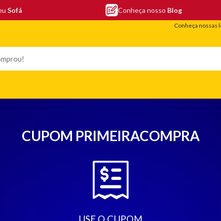
seu
Sofá
Conheça nosso
Blog
Conheça nossas l
LEFONIA
ELETRO
COLCHÕES
ELETRÔNICOS
PORTÁTEIS
CUPOM PRIMEIRACOMPRA
USE O CUPOM