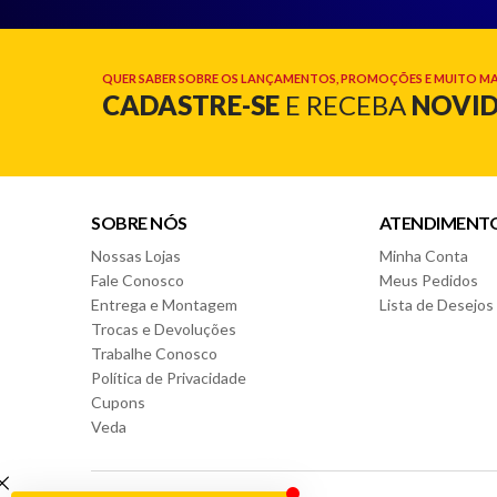
QUER SABER SOBRE OS LANÇAMENTOS, PROMOÇÕES E MUITO MA
CADASTRE-SE
E RECEBA
NOVI
SOBRE NÓS
ATENDIMENT
Nossas Lojas
Minha Conta
Fale Conosco
Meus Pedidos
Entrega e Montagem
Lista de Desejos
Trocas e Devoluções
Trabalhe Conosco
Política de Privacidade
Cupons
Veda