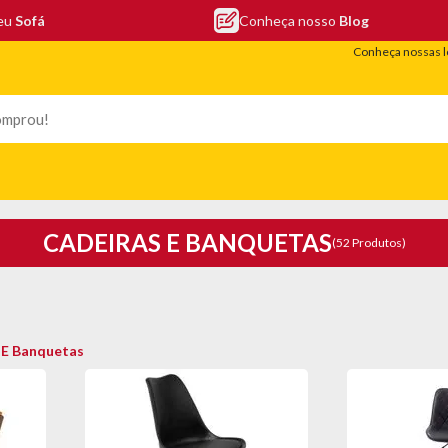
seu
Sofá
Conheça nosso
Blog
Conheça nossas l
LEFONIA
ELETRO
COLCHÕES
ELETRÔNICOS
PORTÁTEIS
CADEIRAS E BANQUETAS
(52 Produtos)
 E Banquetas