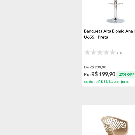
Banqueta Alta Elomio Ana 
U65S - Preta
(0)
De R$ 239,90
R$ 199,90
Por
17% OFF
ou 6x de
R$ 33,31
sem juros