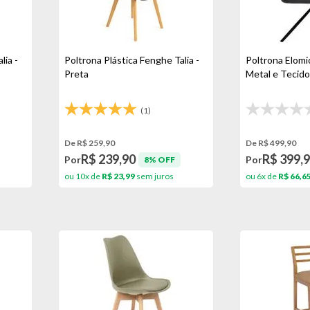
lia -
Poltrona Plástica Fenghe Talia -
Poltrona Elomi
Preta
Metal e Tecido
(1)
De R$ 259,90
De R$ 499,90
R$ 239,90
R$ 399,
Por
Por
8% OFF
ou 10x de
R$ 23,99
sem juros
ou 6x de
R$ 66,6