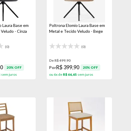
o Laura Base em
Poltrona Elomio Laura Base em
 Veludo - Cinza
Metal e Tecido Veludo - Bege
(0)
(0)
De R$ 499,90
90
R$ 399,90
Por
20% OFF
20% OFF
5
sem juros
ou 6x de
R$ 66,65
sem juros