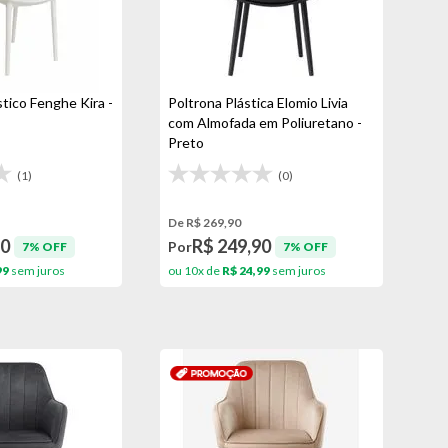
stico Fenghe Kira -
Poltrona Plástica Elomio Livia
com Almofada em Poliuretano -
Preto
(1)
(0)
De R$ 269,90
90
R$ 249,90
Por
7% OFF
7% OFF
99
sem juros
ou 10x de
R$ 24,99
sem juros