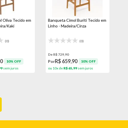
l Oliva Tecido em
Banqueta Cimol Buriti Tecido em
ira/Kaki
Linho - Madeira/Cinza
(0)
(0)
De R$ 729,90
90
R$ 659,90
Por
10% OFF
10% OFF
99
sem juros
ou 10x de
R$ 65,99
sem juros