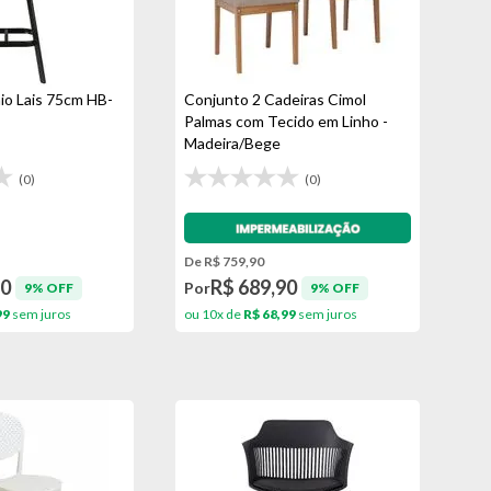
io Lais 75cm HB-
Conjunto 2 Cadeiras Cimol
Palmas com Tecido em Linho -
Madeira/Bege
(0)
(0)
Impermeabilização - VEDA
De R$ 759,90
90
R$ 689,90
Por
9% OFF
9% OFF
99
sem juros
ou 10x de
R$ 68,99
sem juros