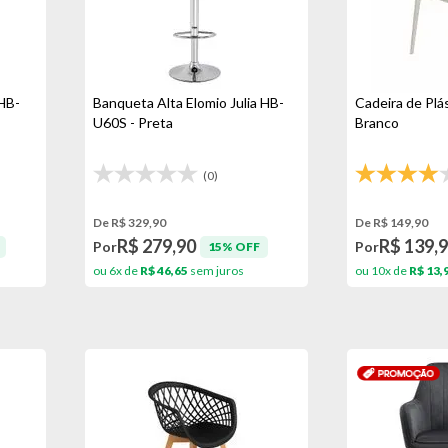
HB-
Banqueta Alta Elomio Julia HB-
Cadeira de Plá
U60S - Preta
Branco
(0)
De R$ 329,90
De R$ 149,90
R$ 279,90
R$ 139,
Por
Por
15% OFF
ou 6x de
R$ 46,65
sem juros
ou 10x de
R$ 13,