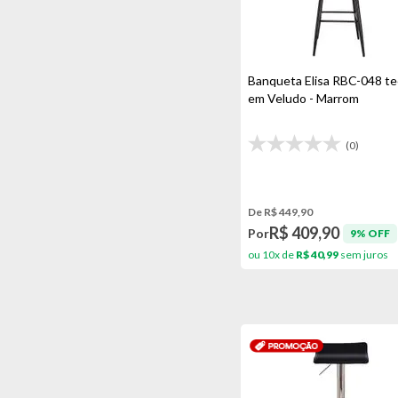
Madeira/linho Bege
Madeira/nude
Banqueta Elisa RBC-048 te
Marrom
em Veludo - Marrom
Preto
Vermelho/preto
(0)
De R$ 449,90
R$ 409,90
Por
9% OFF
ou 10x de
R$ 40,99
sem juros