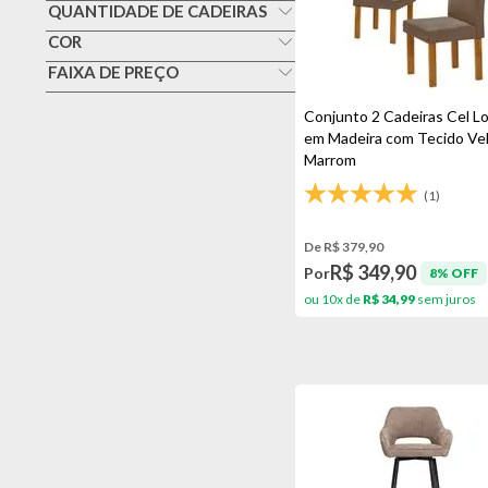
Banco
QUANTIDADE DE CADEIRAS
Cimol
1
COR
Banqueta
Ebba
Amêndoa/bege
FAIXA DE PREÇO
2
Cadeira De Jantar
Elomio
0 A 299,99
Bambu/cinza
4
Conjunto 2 Cadeiras Cel L
Cadeira De Plástico
Lopas
300,00 A 999,99
em Madeira com Tecido Vel
Bege
Escritório
Marrom
Paonanda
Bege Claro
Poltrona
(1)
Reallife
Bege Escuro
Topplast
De R$ 379,90
Branco
R$ 349,90
Por
8% OFF
Caramelo/marfim
ou 10x de
R$ 34,99
sem juros
Cinamomo
Cinza
Cinza Escuro
Madeira/cinza
Madeira/kaki