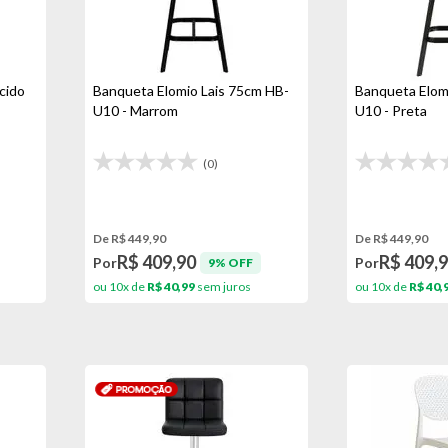
cido
Banqueta Elomio Lais 75cm HB-
Banqueta Elom
U10 - Marrom
U10 - Preta
(0)
De R$ 449,90
De R$ 449,90
R$ 409,90
R$ 409,
Por
Por
9% OFF
ou 10x de
R$ 40,99
sem juros
ou 10x de
R$ 40,