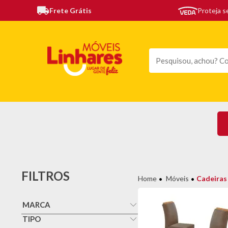
Frete Grátis
Proteja 
TODAS AS CATEGORIAS
MÓVEIS
SOFÁS
TE
FILTROS
Móveis
Cadeiras
MARCA
Cel Moveis
TIPO