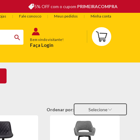
5% OFF com o cupom
PRIMEIRACOMPRA
ojas
Fale conosco
Meus pedidos
Minha conta
Bem vindo visitante!
Faça Login
BELEZA
ESPORTE E LAZER
OFERTAS DO DIA
Ordenar por:
Selecione