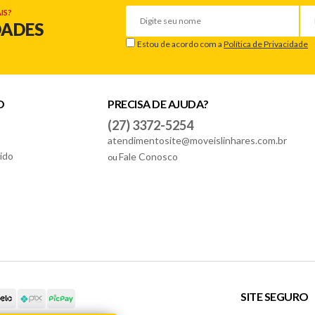
IS?
DADES
Estou de acordo com a
Política de Privacidade
O
PRECISA DE AJUDA?
(27) 3372-5254
atendimentosite@moveislinhares.com.br
ido
Fale Conosco
ou
SITE SEGURO