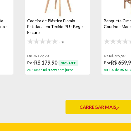
ia
Cadeira de Plástico Elomio
Banqueta Cimo
no -
Estofada em Tecido PU - Bege
Courino - Made
Escuro
(0)
De R$ 199,90
De R$ 729,90
R$ 179,90
R$ 659,
Por
Por
10% OFF
ou 10x de
R$ 17,99
sem juros
ou 10x de
R$ 65,
CARREGAR MAIS