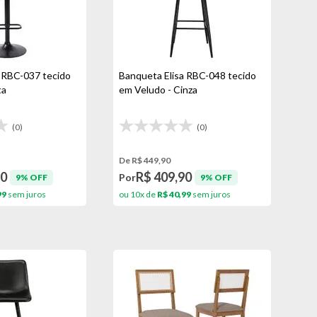
 RBC-037 tecido
Banqueta Elisa RBC-048 tecido
ta
em Veludo - Cinza
(0)
(0)
De R$ 449,90
90
R$ 409,90
Por
9% OFF
9% OFF
99
sem juros
ou 10x de
R$ 40,99
sem juros