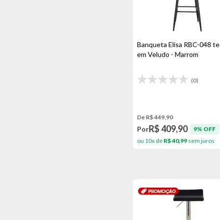
Madeira/linho Bege
Madeira/nude
Banqueta Elisa RBC-048 te
Marrom
em Veludo - Marrom
Preto
Vermelho/preto
(0)
De R$ 449,90
R$ 409,90
Por
9% OFF
ou 10x de
R$ 40,99
sem juros