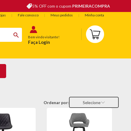
5% OFF com o cupom
PRIMEIRACOMPRA
ojas
Fale conosco
Meus pedidos
Minha conta
Bem vindo visitante!
Faça Login
BELEZA
ESPORTE E LAZER
OFERTAS DO DIA
Ordenar por:
Selecione