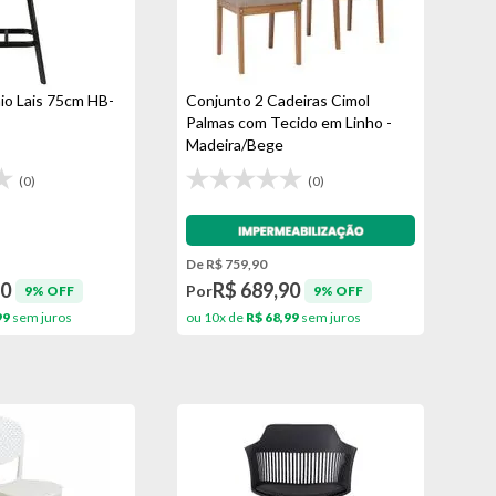
io Lais 75cm HB-
Conjunto 2 Cadeiras Cimol
Palmas com Tecido em Linho -
Madeira/Bege
(0)
(0)
Impermeabilização - VEDA
De R$ 759,90
90
R$ 689,90
Por
9% OFF
9% OFF
99
sem juros
ou 10x de
R$ 68,99
sem juros