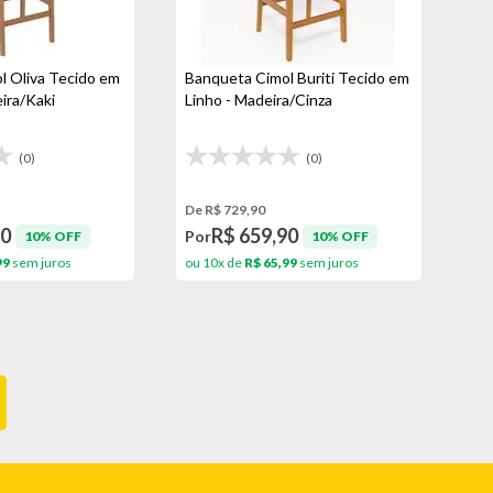
l Oliva Tecido em
Banqueta Cimol Buriti Tecido em
ira/Kaki
Linho - Madeira/Cinza
(0)
(0)
De R$ 729,90
90
R$ 659,90
Por
10% OFF
10% OFF
99
sem juros
ou 10x de
R$ 65,99
sem juros