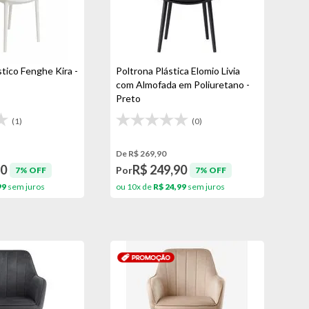
stico Fenghe Kira -
Poltrona Plástica Elomio Livia
com Almofada em Poliuretano -
Preto
(1)
(0)
De R$ 269,90
90
R$ 249,90
Por
7% OFF
7% OFF
99
sem juros
ou 10x de
R$ 24,99
sem juros