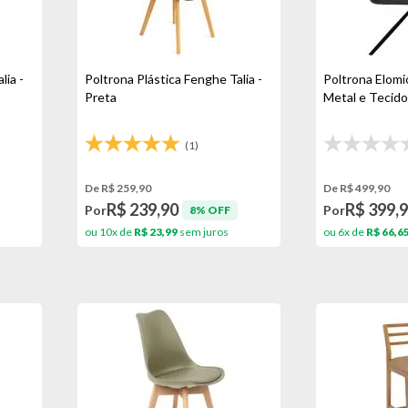
lia -
Poltrona Plástica Fenghe Talia -
Poltrona Elomi
Preta
Metal e Tecido
(1)
De R$ 259,90
De R$ 499,90
R$ 239,90
R$ 399,
Por
Por
8% OFF
ou 10x de
R$ 23,99
sem juros
ou 6x de
R$ 66,6