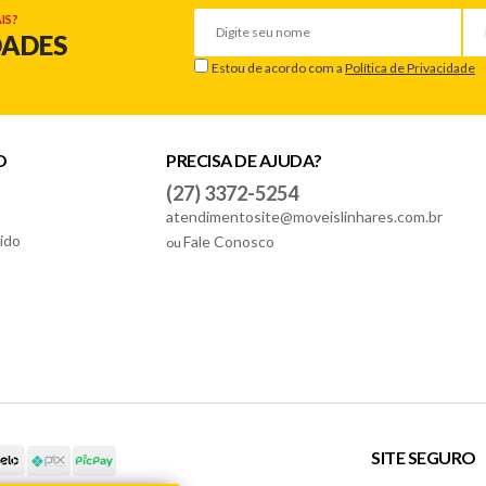
IS?
DADES
Estou de acordo com a
Política de Privacidade
O
PRECISA DE AJUDA?
(27) 3372-5254
atendimentosite@moveislinhares.com.br
ido
Fale Conosco
ou
SITE SEGURO