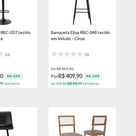
 RBC-037 tecido
Banqueta Elisa RBC-048 tecido
ta
em Veludo - Cinza
(0)
(0)
De R$ 449,90
90
R$ 409,90
Por
9% OFF
9% OFF
99
sem juros
ou 10x de
R$ 40,99
sem juros