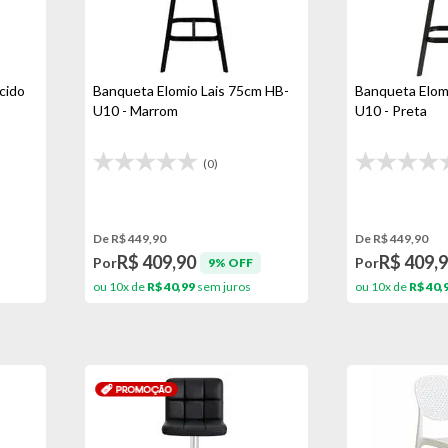
cido
Banqueta Elomio Lais 75cm HB-
Banqueta Elom
U10 - Marrom
U10 - Preta
(0)
De R$ 449,90
De R$ 449,90
R$ 409,90
R$ 409,
Por
Por
9% OFF
ou 10x de
R$ 40,99
sem juros
ou 10x de
R$ 40,