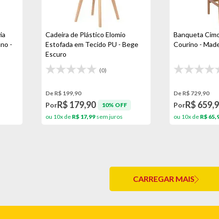
ia
Cadeira de Plástico Elomio
Banqueta Cimo
no -
Estofada em Tecido PU - Bege
Courino - Made
Escuro
(0)
De R$ 199,90
De R$ 729,90
R$ 179,90
R$ 659,
Por
Por
10% OFF
ou 10x de
R$ 17,99
sem juros
ou 10x de
R$ 65,
CARREGAR MAIS