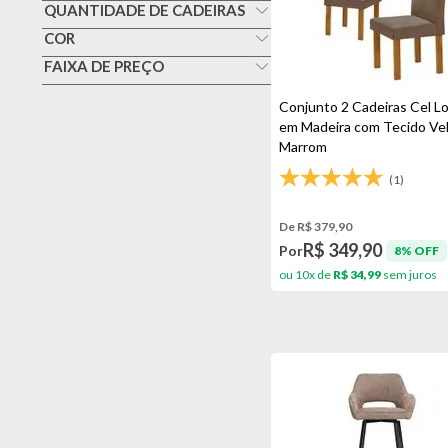
Banco
QUANTIDADE DE CADEIRAS
Cimol
1
COR
Banqueta
Ebba
Amêndoa/bege
FAIXA DE PREÇO
2
Cadeira De Jantar
Elomio
0 A 299,99
Bambu/cinza
4
Conjunto 2 Cadeiras Cel L
Cadeira De Plástico
Lopas
300,00 A 999,99
em Madeira com Tecido Vel
Bege
Escritório
Marrom
Paonanda
Bege Claro
Poltrona
(1)
Reallife
Bege Escuro
Topplast
De R$ 379,90
Branco
R$ 349,90
Por
8% OFF
Caramelo/marfim
ou 10x de
R$ 34,99
sem juros
Cinamomo
Cinza
Cinza Escuro
Madeira/cinza
Madeira/kaki