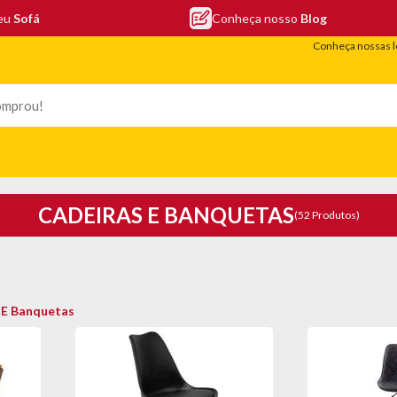
seu
Sofá
Conheça nosso
Blog
Conheça nossas l
LEFONIA
ELETRO
COLCHÕES
ELETRÔNICOS
PORTÁTEIS
CADEIRAS E BANQUETAS
(52 Produtos)
 E Banquetas