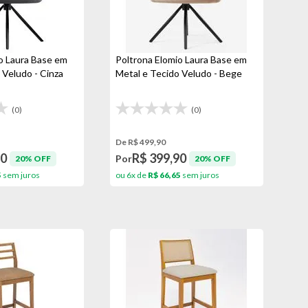
o Laura Base em
Poltrona Elomio Laura Base em
 Veludo - Cinza
Metal e Tecido Veludo - Bege
(0)
(0)
De R$ 499,90
90
R$ 399,90
Por
20% OFF
20% OFF
5
sem juros
ou 6x de
R$ 66,65
sem juros