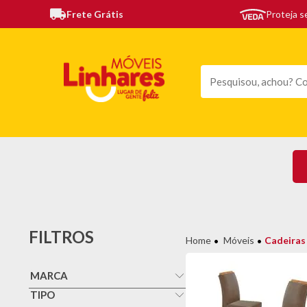
Frete Grátis
Proteja 
TODAS AS CATEGORIAS
MÓVEIS
SOFÁS
TE
FILTROS
Móveis
Cadeiras
MARCA
Cel Moveis
TIPO