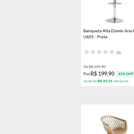
Banqueta Alta Elomio Ana 
U65S - Preta
(0)
De R$ 239,90
R$ 199,90
Por
17% OFF
ou 6x de
R$ 33,31
sem juros