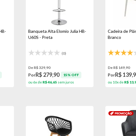
HB-
Banqueta Alta Elomio Julia HB-
Cadeira de Plá
U60S - Preta
Branco
(0)
De R$ 329,90
De R$ 149,90
R$ 279,90
R$ 139,
Por
Por
15% OFF
ou 6x de
R$ 46,65
sem juros
ou 10x de
R$ 13,