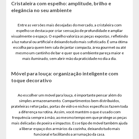
Cristaleira com espelho: amplitude, brilho e
elegância no seu ambiente
Entre as versões mais desejadas do mercado, a cristaleira com
espelho se destaca por criar sensação de profundidade e ampliar
visualmente o espaço. O espelho valoriza as peças expostas, refletindo
a luz natural ou artificial e deixando tudo mais sofisticado. É uma ótima
escolha para quem tem sala de jantar compacta, área gourmet ou até
mesmo um cantinho de bar e quer que o ambiente pareça maior e
mais iluminado, sem abrir mão da praticidade no dia a dia.
Móvel para louça: organização inteligente com
toque decorativo
Ao escolher um móvel para louça, é importante pensar além do
simples armazenamento. Compartimentos bem distribuídos,
prateleiras reforçadas, portas de vidro e nichos específicos fazem toda
a diferença na rotina. Assim, você mantém o que é usado com
frequência sempre à mão, ao mesmo tempo em que protege as peças
mais delicadas de poeira e impactos. Esse tipo de móvel também ajuda
a liberar espaço dos armários da cozinha, deixando tudo mais
funcional e facilitando a arrumação da casa.