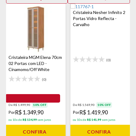
Cristaleira Nesher Infinito 2
Portas Vidro Reflecta -
Carvalho
Cristaleira MGM Elena 70cm
(0)
02 Portas com LED -
Cinamomo/Off White
(0)
De R$ 1.499,90
10% OFF
De R$ 1.569,90
10% OFF
R$ 1.349,90
R$ 1.419,90
Por
Por
ou 10x de
R$ 134,99
sem juros
ou 10x de
R$ 141,99
sem juros
CONFIRA
CONFIRA