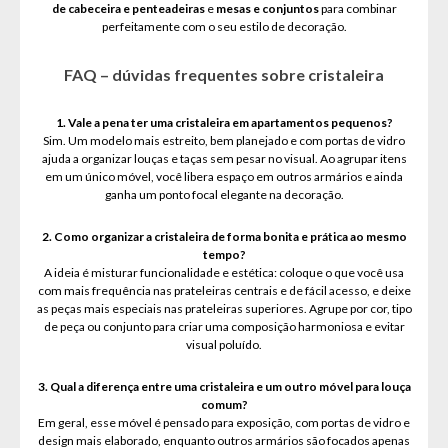
de cabeceira e penteadeiras
e
mesas e conjuntos
para combinar
perfeitamente com o seu estilo de decoração.
FAQ – dúvidas frequentes sobre cristaleira
1. Vale a pena ter uma cristaleira em apartamentos pequenos?
Sim. Um modelo mais estreito, bem planejado e com portas de vidro
ajuda a organizar louças e taças sem pesar no visual. Ao agrupar itens
em um único móvel, você libera espaço em outros armários e ainda
ganha um ponto focal elegante na decoração.
2. Como organizar a cristaleira de forma bonita e prática ao mesmo
tempo?
A ideia é misturar funcionalidade e estética: coloque o que você usa
com mais frequência nas prateleiras centrais e de fácil acesso, e deixe
as peças mais especiais nas prateleiras superiores. Agrupe por cor, tipo
de peça ou conjunto para criar uma composição harmoniosa e evitar
visual poluído.
3. Qual a diferença entre uma cristaleira e um outro móvel para louça
comum?
Em geral, esse móvel é pensado para exposição, com portas de vidro e
design mais elaborado, enquanto outros armários são focados apenas