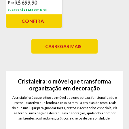
R$ 699,90
Por
ou 6x de
R$ 116,65
sem juros
CONFIRA
CARREGAR MAIS
Cristaleira: o móvel que transforma
organização em decoração
A cristaleira é aquele tipo de móvel que une beleza, funcionalidade e
um toque afetivo que lembra a casa da família em dias de festa. Mais
do que um lugar para guardar taças, pratos e acessórios especiais, ela
se tornou uma peça de destaque na decoração, ajudando a compor
ambientes acolhedores, práticos e cheios de personalidade.