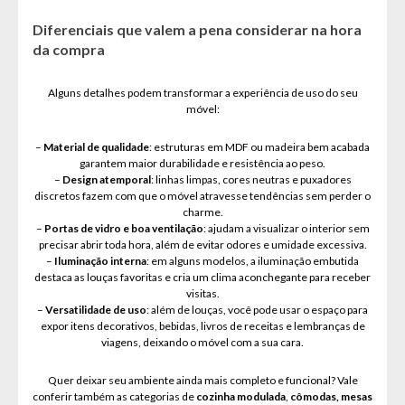
Diferenciais que valem a pena considerar na hora
da compra
Alguns detalhes podem transformar a experiência de uso do seu
móvel:
–
Material de qualidade
: estruturas em MDF ou madeira bem acabada
garantem maior durabilidade e resistência ao peso.
–
Design atemporal
: linhas limpas, cores neutras e puxadores
discretos fazem com que o móvel atravesse tendências sem perder o
charme.
–
Portas de vidro e boa ventilação
: ajudam a visualizar o interior sem
precisar abrir toda hora, além de evitar odores e umidade excessiva.
–
Iluminação interna
: em alguns modelos, a iluminação embutida
destaca as louças favoritas e cria um clima aconchegante para receber
visitas.
–
Versatilidade de uso
: além de louças, você pode usar o espaço para
expor itens decorativos, bebidas, livros de receitas e lembranças de
viagens, deixando o móvel com a sua cara.
Quer deixar seu ambiente ainda mais completo e funcional? Vale
conferir também as categorias de
cozinha modulada
,
cômodas, mesas