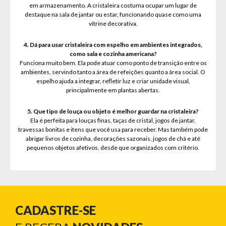
em armazenamento. A cristaleira costuma ocupar um lugar de
destaque na sala de jantar ou estar, funcionando quase como uma
vitrine decorativa.
4. Dá para usar cristaleira com espelho em ambientes integrados,
como sala e cozinha americana?
Funciona muito bem. Ela pode atuar como ponto de transição entre os
ambientes, servindo tanto a área de refeições quanto a área social. O
espelho ajuda a integrar, refletir luz e criar unidade visual,
principalmente em plantas abertas.
5. Que tipo de louça ou objeto é melhor guardar na cristaleira?
Ela é perfeita para louças finas, taças de cristal, jogos de jantar,
travessas bonitas e itens que você usa para receber. Mas também pode
abrigar livros de cozinha, decorações sazonais, jogos de chá e até
pequenos objetos afetivos, desde que organizados com critério.
CADASTRE-SE