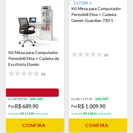
Kit Mesa para Computador
Permóbili Elisa + Cadeira
Gamer Guardian 730-5 -
Branco/Preto
Kit Mesa para Computador
(0)
Permóbili Elisa + Cadeira de
Escritório Elomio
(0)
De R$ 859,90
20% OFF
De R$ 1.179,90
14% OFF
R$ 689,90
R$ 1.009,90
Por
Por
ou 6x de
R$ 114,98
sem juros
ou 6x de
R$ 168,31
sem juros
CONFIRA
CONFIRA