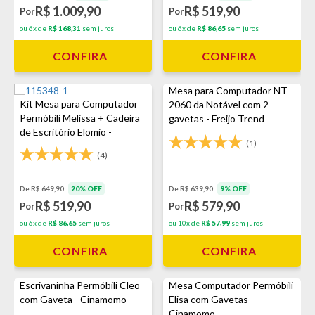
R$ 1.009,90
R$ 519,90
Por
Por
ou 6x de
R$ 168,31
sem juros
ou 6x de
R$ 86,65
sem juros
CONFIRA
CONFIRA
Mesa para Computador NT
Kit Mesa para Computador
2060 da Notável com 2
Permóbili Melissa + Cadeira
gavetas - Freijo Trend
de Escritório Elomio -
(1)
Cinamomo
(4)
De R$ 649,90
20% OFF
De R$ 639,90
9% OFF
R$ 519,90
R$ 579,90
Por
Por
ou 6x de
R$ 86,65
sem juros
ou 10x de
R$ 57,99
sem juros
CONFIRA
CONFIRA
Escrivaninha Permóbili Cleo
Mesa Computador Permóbili
com Gaveta - Cinamomo
Elisa com Gavetas -
Cinamomo