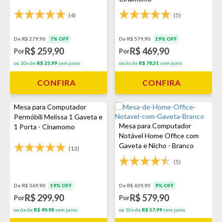
(4)
(5)
De R$ 279,90
7% OFF
De R$ 579,90
19% OFF
R$ 259,90
R$ 469,90
Por
Por
ou 10x de
R$ 25,99
sem juros
ou 6x de
R$ 78,31
sem juros
CONFIRA
CONFIRA
Mesa para Computador
Permóbili Melissa 1 Gaveta e
Mesa para Computador
1 Porta - Cinamomo
Notável Home Office com
Gaveta e Nicho - Branco
(13)
(5)
De R$ 369,90
19% OFF
De R$ 639,90
9% OFF
R$ 299,90
R$ 579,90
Por
Por
ou 6x de
R$ 49,98
sem juros
ou 10x de
R$ 57,99
sem juros