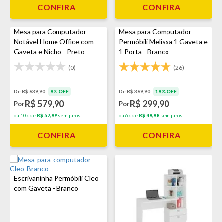
CONFIRA
CONFIRA
Mesa para Computador
Mesa para Computador
Notável Home Office com
Permóbili Melissa 1 Gaveta e
Gaveta e Nicho - Preto
1 Porta - Branco
(0)
(26)
De R$ 639,90
9% OFF
De R$ 369,90
19% OFF
R$ 579,90
R$ 299,90
Por
Por
ou 10x de
R$ 57,99
sem juros
ou 6x de
R$ 49,98
sem juros
CONFIRA
CONFIRA
Escrivaninha Permóbili Cleo
com Gaveta - Branco