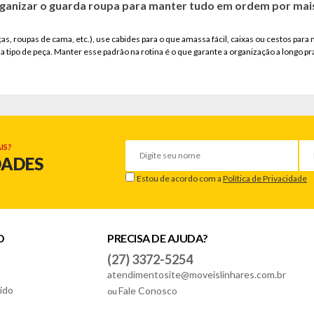
anizar o guarda roupa para manter tudo em ordem por ma
as, roupas de cama, etc.), use cabides para o que amassa fácil, caixas ou cestos para
a tipo de peça. Manter esse padrão na rotina é o que garante a organização a longo pr
IS?
DADES
Estou de acordo com a
Política de Privacidade
O
PRECISA DE AJUDA?
(27) 3372-5254
atendimentosite@moveislinhares.com.br
ido
Fale Conosco
ou