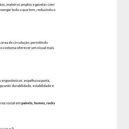
patos, maleiros amplos e gavetas com
enxergar tudo o que tem, reduzindo o
 área de circulação, permitindo
lo costuma oferecer um visual mais
s ergonômicos, espelho na porta,
rantir durabilidade, estabilidade e
área social em
painéis, homes, racks
equeno?