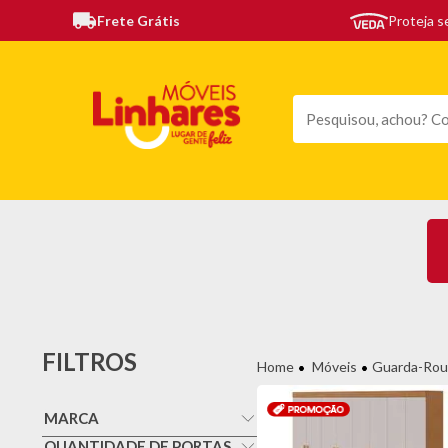
Frete Grátis
Proteja 
TODAS AS CATEGORIAS
MÓVEIS
SOFÁS
TE
FILTROS
Móveis
Guarda-Rou
MARCA
Lopas
QUANTIDADE DE PORTAS