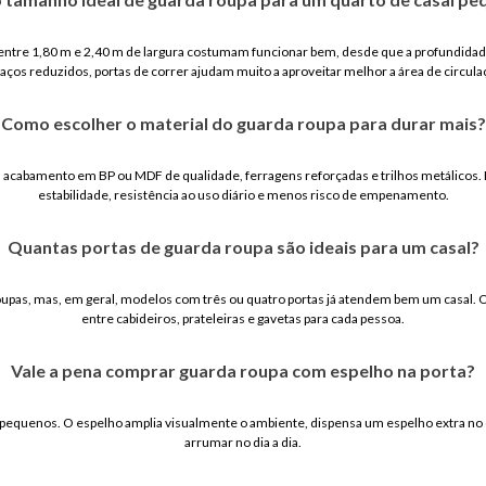
ntre 1,80 m e 2,40 m de largura costumam funcionar bem, desde que a profundidad
aços reduzidos, portas de correr ajudam muito a aproveitar melhor a área de circula
Como escolher o material do guarda roupa para durar mais?
a, acabamento em BP ou MDF de qualidade, ferragens reforçadas e trilhos metálicos
estabilidade, resistência ao uso diário e menos risco de empenamento.
Quantas portas de guarda roupa são ideais para um casal?
upas, mas, em geral, modelos com três ou quatro portas já atendem bem um casal. O
entre cabideiros, prateleiras e gavetas para cada pessoa.
Vale a pena comprar guarda roupa com espelho na porta?
pequenos. O espelho amplia visualmente o ambiente, dispensa um espelho extra no c
arrumar no dia a dia.