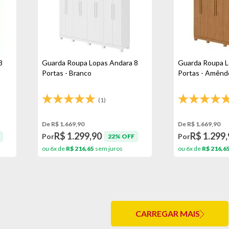
8
Guarda Roupa Lopas Andara 8
Guarda Roupa L
Portas - Branco
Portas - Amênd
(1)
De R$ 1.669,90
De R$ 1.669,90
R$ 1.299,90
R$ 1.299,
Por
Por
22% OFF
ou 6x de
R$ 216,65
sem juros
ou 6x de
R$ 216,6
CARREGAR MAIS