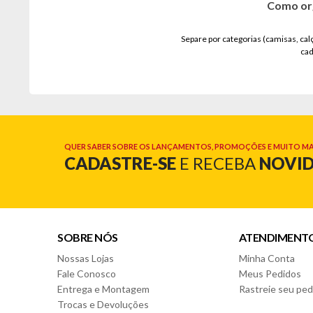
Como org
Separe por categorias (camisas, calç
cad
QUER SABER SOBRE OS LANÇAMENTOS, PROMOÇÕES E MUITO MA
CADASTRE-SE
E RECEBA
NOVI
SOBRE NÓS
ATENDIMENT
Nossas Lojas
Minha Conta
Fale Conosco
Meus Pedidos
Entrega e Montagem
Rastreie seu ped
Trocas e Devoluções