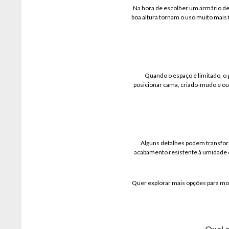
Na hora de escolher um armário de r
boa altura tornam o uso muito mais 
Quando o espaço é limitado, o 
posicionar cama, criado-mudo e ou
Alguns detalhes podem transform
acabamento resistente à umidade e 
Quer explorar mais opções para mon
Qual o