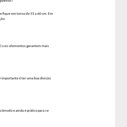
e fique em torno de 55 a 60 cm. Em
ção.
. Esses elementos garantem mais
 importante é ter uma boa divisão
ômodo e ainda é prático para se