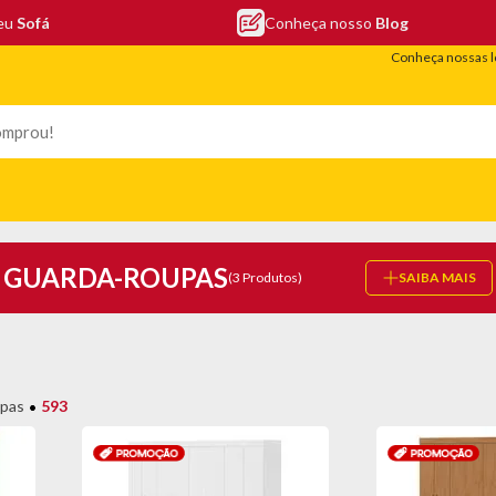
seu
Sofá
Conheça nosso
Blog
Conheça nossas l
LEFONIA
ELETRO
COLCHÕES
ELETRÔNICOS
PORTÁTEIS
GUARDA-ROUPAS
(3 Produtos)
SAIBA MAIS
pas
593