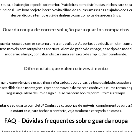
oupa, dê atenção especial ao interior. Prateleiras bem distribuídas, nichos para sa
funcional. Um bom projeto interno evita pilhas de roupas amassadas e ajuda você a 
desperdício de tempo e até de dinheiro com compras desnecessárias.
Guarda roupa de correr: solução para quartos compactos
guarda roupa de correr se torna um grande aliado. As portas que deslizam otimizam a
tros móveis sem atrapalhar a abertura. Além do ganho de espaço, esse tipo de mode
moderno e limpo, contribuindo para uma sensação de amplitude no ambiente.
Diferenciais que valem o investimento
ar a experiência de uso: trilhos reforçados, dobradiças de boa qualidade, puxadore
a facilidade de montagem. Optar por móveis de marcas confiáveis é uma forma de ga
segurança, além de um design que se mantém bonito por muito mais tempo.
tar o seu quarto completo? Confira as categorias de
móveis
, complementos para a 
e estantes
e, para fechar o conforto, veja também a categoria de
camas
.
FAQ – Dúvidas frequentes sobre guarda roupa
 tamanho ideal de guarda roupa para um quarto de casal p