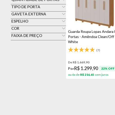
8 Portas
TIPO DE PORTA
Bater
GAVETA EXTERNA
Não
ESPELHO
Não
COR
Guarda Roupa Lopas Andara 
Amêndoa Clean
FAIXA DE PREÇO
Portas - Amêndoa Clean/Off
White
1000,00 A 1499,99
Amêndoa Clean
(7)
Amêndoa Clean/off White
Branco
De R$ 1.669,90
R$ 1.299,90
Por
22% OFF
ou 6x de
R$ 216,65
sem juros