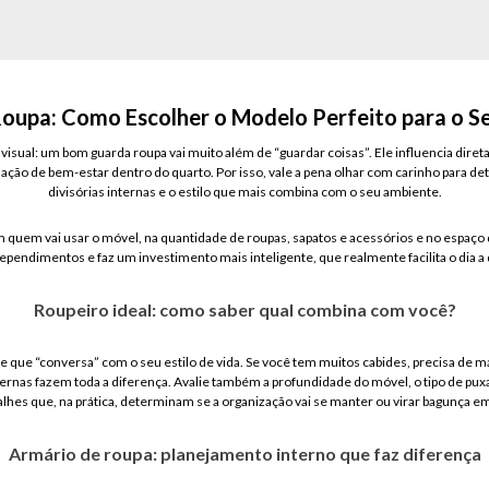
oupa: Como Escolher o Modelo Perfeito para o S
 visual: um bom guarda roupa vai muito além de “guardar coisas”. Ele influencia dire
sação de bem-estar dentro do quarto. Por isso, vale a pena olhar com carinho para de
divisórias internas e o estilo que mais combina com o seu ambiente.
 quem vai usar o móvel, na quantidade de roupas, sapatos e acessórios e no espaço d
ependimentos e faz um investimento mais inteligente, que realmente facilita o dia a 
Roupeiro ideal: como saber qual combina com você?
 que “conversa” com o seu estilo de vida. Se você tem muitos cabides, precisa de ma
ernas fazem toda a diferença. Avalie também a profundidade do móvel, o tipo de puxad
hes que, na prática, determinam se a organização vai se manter ou virar bagunça 
Armário de roupa: planejamento interno que faz diferença