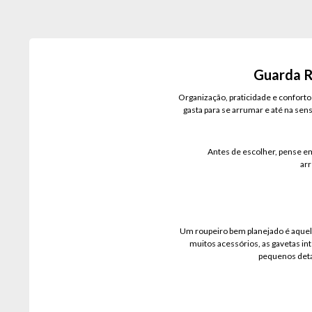
Guarda R
Organização, praticidade e conforto
gasta para se arrumar e até na sen
Antes de escolher, pense em
arr
Um roupeiro bem planejado é aquele
muitos acessórios, as gavetas int
pequenos detal