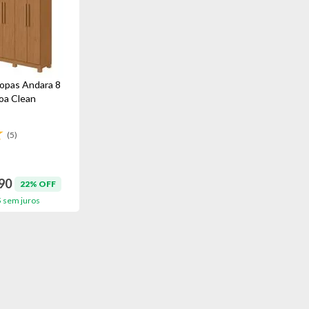
opas Andara 8
oa Clean
(5)
90
22% OFF
5
sem juros