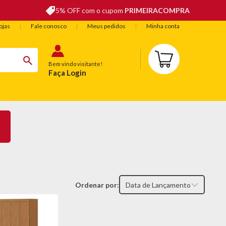
5% OFF com o cupom
PRIMEIRACOMPRA
ojas
Fale conosco
Meus pedidos
Minha conta
Bem vindo visitante!
Faça Login
BELEZA
ESPORTE E LAZER
OFERTAS DO DIA
Ordenar por:
Data de Lançamento