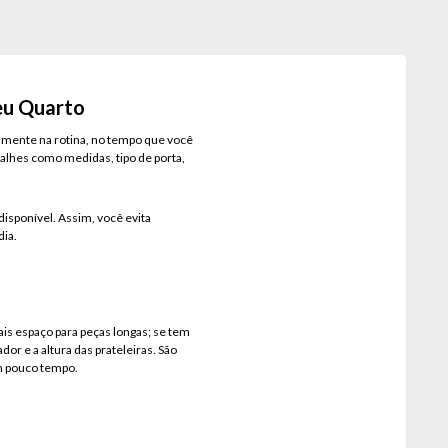
eu Quarto
tamente na rotina, no tempo que você
talhes como medidas, tipo de porta,
isponível. Assim, você evita
dia.
is espaço para peças longas; se tem
or e a altura das prateleiras. São
em pouco tempo.