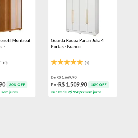
enetil Montreal
Guarda Roupa Panan Julia 4
s -
Portas - Branco
(0)
(1)
De R$ 1.669,90
90
R$ 1.509,90
Por
20% OFF
10% OFF
1
sem juros
ou 10x de
R$ 150,99
sem juros