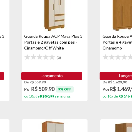
s 3
Guarda Roupa ACP Maya Plus 3
Guarda Roupa A
Portas e 2 gavetas com pés -
Portas e 4 gave
Cinamomo/Off White
Cinamomo
(0)
De R$ 559,90
De R$ 1.629,90
R$ 509,90
R$ 1.469,
Por
Por
9% OFF
ou 10x de
R$ 50,99
sem juros
ou 10x de
R$ 146,