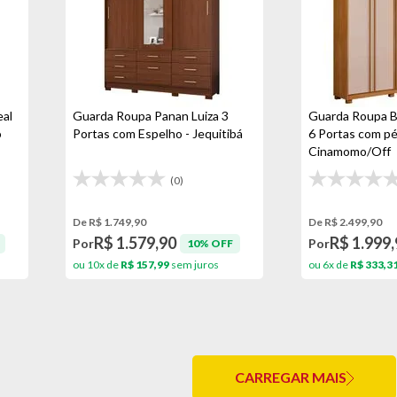
eal
Guarda Roupa Panan Luiza 3
Guarda Roupa B
o
Portas com Espelho - Jequitibá
6 Portas com pé
Cinamomo/Off
(0)
De R$ 1.749,90
De R$ 2.499,90
R$ 1.579,90
R$ 1.999,
Por
Por
10% OFF
ou 10x de
R$ 157,99
sem juros
ou 6x de
R$ 333,3
CARREGAR MAIS