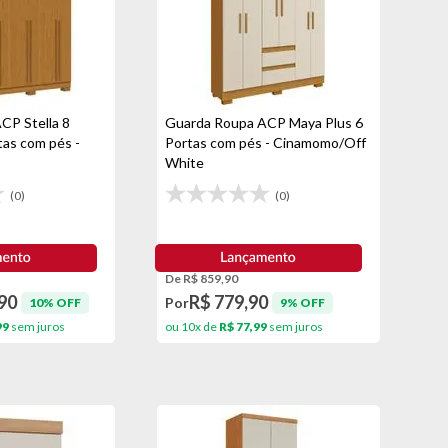
CP Stella 8
Guarda Roupa ACP Maya Plus 6
tas com pés -
Portas com pés - Cinamomo/Off
White
(0)
(0)
De R$ 859,90
90
R$ 779,90
Por
10% OFF
9% OFF
99
sem juros
ou 10x de
R$ 77,99
sem juros