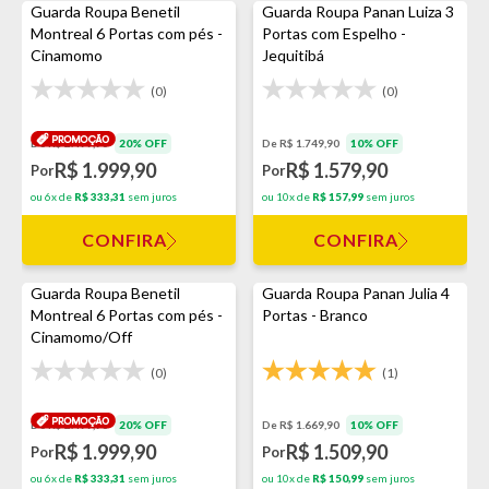
Guarda Roupa Benetil
Guarda Roupa Panan Luiza 3
Montreal 6 Portas com pés -
Portas com Espelho -
Cinamomo
Jequitibá
(0)
(0)
De R$ 2.499,90
20% OFF
De R$ 1.749,90
10% OFF
R$ 1.999,90
R$ 1.579,90
Por
Por
ou 6x de
R$ 333,31
sem juros
ou 10x de
R$ 157,99
sem juros
CONFIRA
CONFIRA
Guarda Roupa Benetil
Guarda Roupa Panan Julia 4
Montreal 6 Portas com pés -
Portas - Branco
Cinamomo/Off
(0)
(1)
De R$ 2.499,90
20% OFF
De R$ 1.669,90
10% OFF
R$ 1.999,90
R$ 1.509,90
Por
Por
ou 6x de
R$ 333,31
sem juros
ou 10x de
R$ 150,99
sem juros