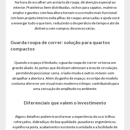
Na hora de escolher um armário de roupa, dê atenção especial ao
interior. Prateleiras bem distribuídas, nichos para sapatos, maleiros
amplos e gavetas com boa altura tornam o uso muito mais funcional.
Um bom projeto interno evita pilhas de roupas amassadas e ajuda você
a enxergar tudo o que tem, reduzindo o desperdício de tempo e até de
dinheiro com compras desnecessárias.
Guarda roupa de correr: solução para quartos
compactos
Quando o espaço é limitado, o guarda roupa de correr se torna um
grande aliado. As portas que deslizam otimizam a área de circulação,
permitindo posicionar cama, criado-mudo e outros móveis sem
atrapalhar a abertura. Além do ganho de espaço, esse tipo de modelo
costuma oferecer um visual mais moderno e limpo, contribuindo para
uma sensação de amplitude no ambiente.
Diferenciais que valem o investimento
Alguns detalhes podem transformar a experiência de uso: trilhos
reforçados, dobradiças de boa qualidade, puxadores ergonômicos,
espelho na porta, acabamento resistente à umidade e a facilidade de