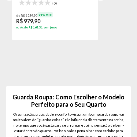
(0)
Guarda Rou
21% OFF
de R$ 1239,90
R$ 979,90
ou 6x de
R$ 163,31
sem juros
de R$ 1669,9
R$ 1299
ou 6x de
R$ 2
Guarda Roupa: Como Escolher o Modelo
Perfeito para o Seu Quarto
Organização, praticidade e conforto visual: um bom guarda roupa vai
muito além de “guardar coisas”. Ele influencia diretamente na rotina,
no tempo que você gasta para se arrumar e até na sensação de bem-
estar dentro do quarto. Por isso, vale a pena olhar com carinho para
detalhes como medidas, tipo de porta, divisórias internas e o estilo