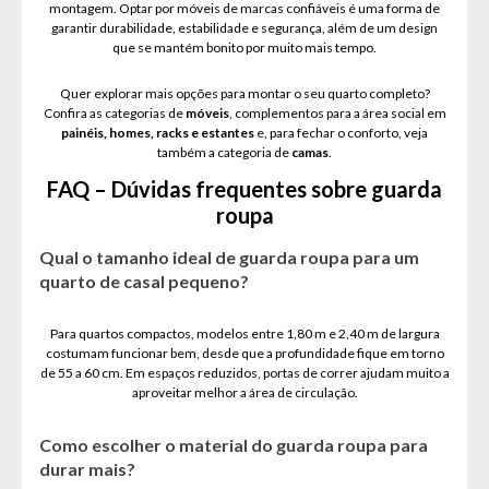
montagem. Optar por móveis de marcas confiáveis é uma forma de
garantir durabilidade, estabilidade e segurança, além de um design
que se mantém bonito por muito mais tempo.
Quer explorar mais opções para montar o seu quarto completo?
Confira as categorias de
móveis
, complementos para a área social em
painéis, homes, racks e estantes
e, para fechar o conforto, veja
também a categoria de
camas
.
FAQ – Dúvidas frequentes sobre guarda
roupa
Qual o tamanho ideal de guarda roupa para um
quarto de casal pequeno?
Para quartos compactos, modelos entre 1,80 m e 2,40 m de largura
costumam funcionar bem, desde que a profundidade fique em torno
de 55 a 60 cm. Em espaços reduzidos, portas de correr ajudam muito a
aproveitar melhor a área de circulação.
Como escolher o material do guarda roupa para
durar mais?