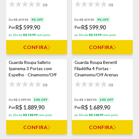
(0)
(0)
De R$ 659,90
9% OFF
De R$ 659,90
9% OFF
R$ 599,90
R$ 599,90
Por
Por
ou 10x de
R$ 59,99
sem juros
ou 10x de
R$ 59,99
sem juros
CONFIRA
CONFIRA
Guarda Roupa Salleto
Guarda Roupa Benetil
Ipanema 3 Portas com
Filadélfia 4 Portas -
Espelho - Cinamomo/Off
Cinamomo/Off Arenas
White
(0)
(0)
De R$ 2.099,90
10% OFF
De R$ 1.869,90
10% OFF
R$ 1.889,90
R$ 1.689,90
Por
Por
ou 10x de
R$ 188,99
sem juros
ou 10x de
R$ 168,99
sem juros
CONFIRA
CONFIRA