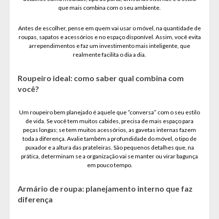
que mais combina com o seu ambiente.
Antes de escolher, pense em quem vai usar o móvel, na quantidade de
roupas, sapatos e acessórios e no espaço disponível. Assim, você evita
arrependimentos e faz um investimento mais inteligente, que
realmente facilita o dia a dia.
Roupeiro ideal: como saber qual combina com
você?
Um roupeiro bem planejado é aquele que “conversa” com o seu estilo
de vida. Se você tem muitos cabides, precisa de mais espaço para
peças longas; se tem muitos acessórios, as gavetas internas fazem
toda a diferença. Avalie também a profundidade do móvel, o tipo de
puxador e a altura das prateleiras. São pequenos detalhes que, na
prática, determinam se a organização vai se manter ou virar bagunça
em pouco tempo.
Armário de roupa: planejamento interno que faz
diferença