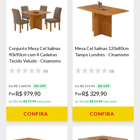
Conjunto Mesa Cel Salinas
Mesa Cel Salinas 120x80cm
90x90cm com 4 Cadeiras
Tampo Londres - Cinamomo
Tecido Veludo - Cinamomo
(0)
(0)
De R$ 1.069,90
8% OFF
De R$ 359,90
8% OFF
R$ 979,90
R$ 329,90
Por
Por
ou 10x de
R$ 97,99
sem juros
ou 10x de
R$ 32,99
sem juros
CONFIRA
CONFIRA