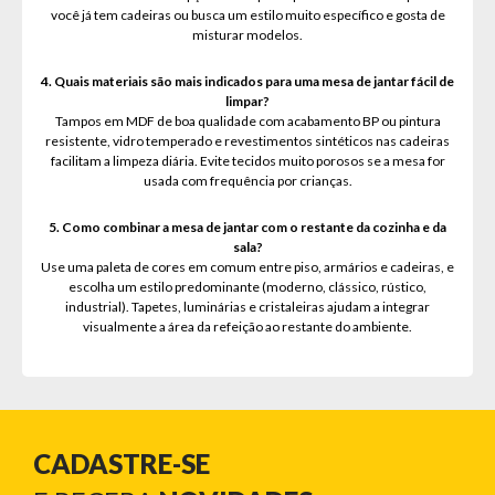
você já tem cadeiras ou busca um estilo muito específico e gosta de
misturar modelos.
4. Quais materiais são mais indicados para uma mesa de jantar fácil de
limpar?
Tampos em MDF de boa qualidade com acabamento BP ou pintura
resistente, vidro temperado e revestimentos sintéticos nas cadeiras
facilitam a limpeza diária. Evite tecidos muito porosos se a mesa for
usada com frequência por crianças.
5. Como combinar a mesa de jantar com o restante da cozinha e da
sala?
Use uma paleta de cores em comum entre piso, armários e cadeiras, e
escolha um estilo predominante (moderno, clássico, rústico,
industrial). Tapetes, luminárias e cristaleiras ajudam a integrar
visualmente a área da refeição ao restante do ambiente.
CADASTRE-SE