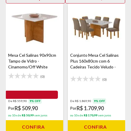
Mesa Cel Salinas 90x90cm
Conjunto Mesa Cel Salinas
Tampo de Vidro -
Plus 160x80cm com 6
Cinamomo/Off White
Cadeiras Tecido Veludo -
Cinamomo
(0)
(0)
De R$ 559,90
9% OFF
De R$ 1.869,90
9% OFF
R$ 509,90
R$ 1.709,90
Por
Por
ou 10x de
R$ 50,99
sem juros
ou 10x de
R$ 170,99
sem juros
CONFIRA
CONFIRA