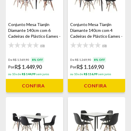
Conjunto Mesa Tianjin
Conjunto Mesa Tianjin
Diamante 140cm com 6
Diamante 140cm com 4
Cadeiras de Plástico Eames -
Cadeiras de Plástico Eames -
Preto
Preto
(0)
(0)
De R$ 1.569,90
8% OFF
De R$ 1.269,90
8% OFF
R$ 1.449,90
R$ 1.169,90
Por
Por
ou 10x de
R$ 144,99
sem juros
ou 10x de
R$ 116,99
sem juros
CONFIRA
CONFIRA