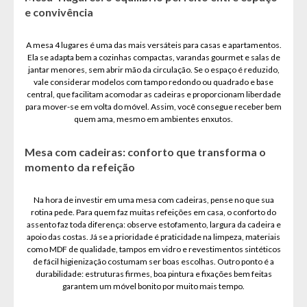
e convivência
A mesa 4 lugares é uma das mais versáteis para casas e apartamentos.
Ela se adapta bem a cozinhas compactas, varandas gourmet e salas de
jantar menores, sem abrir mão da circulação. Se o espaço é reduzido,
vale considerar modelos com tampo redondo ou quadrado e base
central, que facilitam acomodar as cadeiras e proporcionam liberdade
para mover-se em volta do móvel. Assim, você consegue receber bem
quem ama, mesmo em ambientes enxutos.
Mesa com cadeiras: conforto que transforma o
momento da refeição
Na hora de investir em uma mesa com cadeiras, pense no que sua
rotina pede. Para quem faz muitas refeições em casa, o conforto do
assento faz toda diferença: observe estofamento, largura da cadeira e
apoio das costas. Já se a prioridade é praticidade na limpeza, materiais
como MDF de qualidade, tampos em vidro e revestimentos sintéticos
de fácil higienização costumam ser boas escolhas. Outro ponto é a
durabilidade: estruturas firmes, boa pintura e fixações bem feitas
garantem um móvel bonito por muito mais tempo.