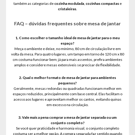
também as categorias de
cozinha modulada
,
cozinhas compactas
e
cristaleiras
.
FAQ – dúvidas frequentes sobre mesa de jantar
1. Como escolher o tamanho ideal de mesa de jantar para o meu
espaço?
Meça o ambiente e deixe, no mínimo, 80 cm de circulação livre em
volta da mesa. Para quatro lugares, um tampo em torno de 120 cm x 80
cm costuma funcionar bem; já para mais assentos, prefira ambientes
amplos e considere mesas extensíveis se precisar de flexibilidade.
2. Qual o melhor formato de mesa de jantar para ambientes
pequenos?
Geralmente, mesas redondas ou quadradas funcionam melhor em
espaços reduzidos, principalmente com base central. Elas facilitam o
acesso aos lugares e aproveitam melhor os cantos, evitando quinas
em excesso na circulação.
3. Vale mais a pena comprar a mesa de jantar separada ou um
conjunto completo?
Se você quer praticidade e harmonia visual, o conjunto completo
costuma ser a melhor opção. A compra separada faz sentido quando