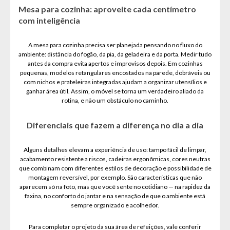
Mesa para cozinha: aproveite cada centímetro
com inteligência
A mesa para cozinha precisa ser planejada pensando no fluxo do
ambiente: distância do fogão, da pia, da geladeira e da porta. Medir tudo
antes da compra evita apertos e improvisos depois. Em cozinhas
pequenas, modelos retangulares encostados na parede, dobráveis ou
com nichos e prateleiras integradas ajudam a organizar utensílios e
ganhar área útil. Assim, o móvel se torna um verdadeiro aliado da
rotina, e não um obstáculo no caminho.
Diferenciais que fazem a diferença no dia a dia
Alguns detalhes elevam a experiência de uso: tampo fácil de limpar,
acabamento resistente a riscos, cadeiras ergonômicas, cores neutras
que combinam com diferentes estilos de decoração e possibilidade de
montagem reversível, por exemplo. São características que não
aparecem só na foto, mas que você sente no cotidiano — na rapidez da
faxina, no conforto do jantar e na sensação de que o ambiente está
sempre organizado e acolhedor.
Para completar o projeto da sua área de refeições, vale conferir