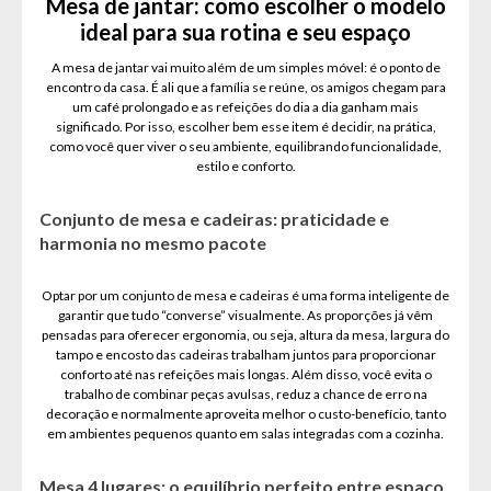
Mesa de jantar: como escolher o modelo
ideal para sua rotina e seu espaço
A mesa de jantar vai muito além de um simples móvel: é o ponto de
encontro da casa. É ali que a família se reúne, os amigos chegam para
um café prolongado e as refeições do dia a dia ganham mais
significado. Por isso, escolher bem esse item é decidir, na prática,
como você quer viver o seu ambiente, equilibrando funcionalidade,
estilo e conforto.
Conjunto de mesa e cadeiras: praticidade e
harmonia no mesmo pacote
Optar por um conjunto de mesa e cadeiras é uma forma inteligente de
garantir que tudo “converse” visualmente. As proporções já vêm
pensadas para oferecer ergonomia, ou seja, altura da mesa, largura do
tampo e encosto das cadeiras trabalham juntos para proporcionar
conforto até nas refeições mais longas. Além disso, você evita o
trabalho de combinar peças avulsas, reduz a chance de erro na
decoração e normalmente aproveita melhor o custo-benefício, tanto
em ambientes pequenos quanto em salas integradas com a cozinha.
Mesa 4 lugares: o equilíbrio perfeito entre espaço