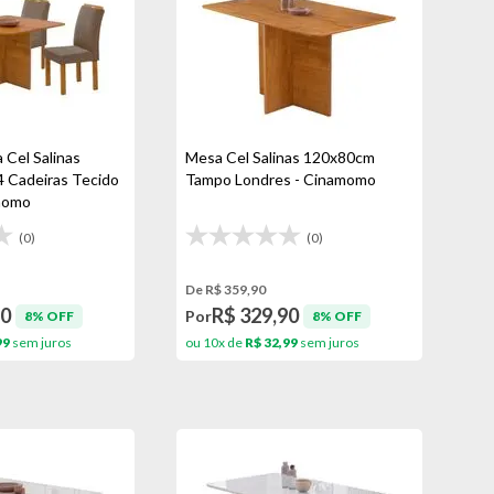
Cel Salinas
Mesa Cel Salinas 120x80cm
 Cadeiras Tecido
Tampo Londres - Cinamomo
momo
(0)
(0)
De R$ 359,90
90
R$ 329,90
Por
8% OFF
8% OFF
99
sem juros
ou 10x de
R$ 32,99
sem juros