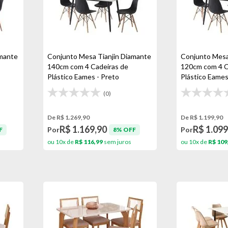
amante
Conjunto Mesa Tianjin Diamante
Conjunto Mesa
140cm com 4 Cadeiras de
120cm com 4 C
Plástico Eames - Preto
Plástico Eames
(0)
De R$ 1.269,90
De R$ 1.199,90
R$ 1.169,90
R$ 1.099
Por
Por
F
8% OFF
ou 10x de
R$ 116,99
sem juros
ou 10x de
R$ 109