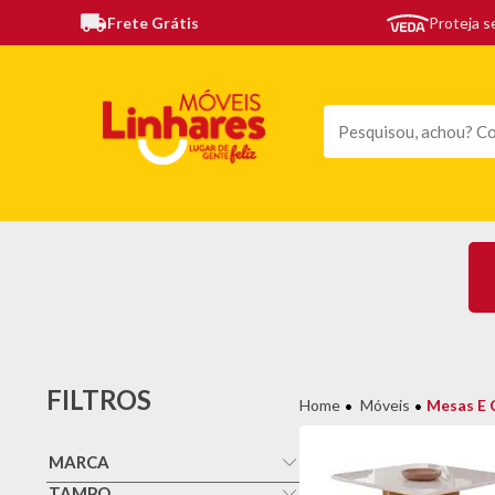
Frete Grátis
Proteja 
TODAS AS CATEGORIAS
MÓVEIS
SOFÁS
TE
FILTROS
Móveis
Mesas E 
MARCA
Cel Moveis
TAMPO