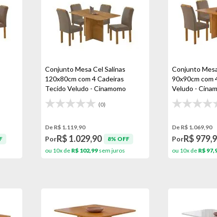
Conjunto Mesa Cel Salinas
Conjunto Mesa 
120x80cm com 4 Cadeiras
90x90cm com 4
Tecido Veludo - Cinamomo
Veludo - Cina
(0)
De R$ 1.119,90
De R$ 1.069,90
R$ 1.029,90
R$ 979,
Por
Por
F
8% OFF
ou 10x de
R$ 102,99
sem juros
ou 10x de
R$ 97,