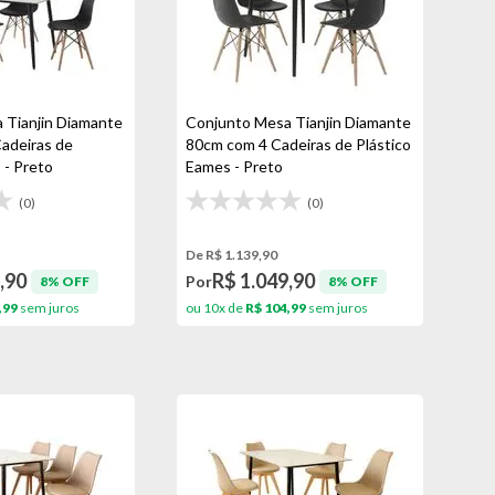
 Tianjin Diamante
Conjunto Mesa Tianjin Diamante
adeiras de
80cm com 4 Cadeiras de Plástico
 - Preto
Eames - Preto
(0)
(0)
De R$ 1.139,90
,90
R$ 1.049,90
Por
8% OFF
8% OFF
,99
sem juros
ou 10x de
R$ 104,99
sem juros