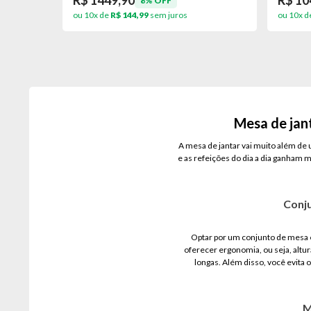
R$ 1449,90
R$ 10
8% OFF
ou 10x de
R$ 144,99
sem juros
ou 10x d
Mesa de jant
A mesa de jantar vai muito além de 
e as refeições do dia a dia ganham m
Conju
Optar por um conjunto de mesa e
oferecer ergonomia, ou seja, altu
longas. Além disso, você evita
M