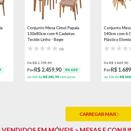
ia
Conjunto Mesa Cimol Papaia
Conjunto Mesa
130x80cm com 4 Cadeiras
140cm com 6 C
Tecido Linho - Bege
Plástico Elomio
Branco/Preto
(0)
De R$ 2.709,90
De R$ 1.869,90
R$ 2.459,90
R$ 1.689
Por
Por
F
9% OFF
ou 10x de
R$ 245,99
sem juros
ou 10x de
R$ 168
CARREGAR MAIS
 VENDIDOS EM MÓVEIS > MESAS E CONJ