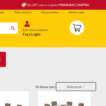
5% OFF com o cupom
PRIMEIRACOMPRA
ojas
Fale conosco
Meus pedidos
Minha conta
Bem vindo visitante!
Faça Login
BELEZA
ESPORTE E LAZER
OFERTAS DO DIA
Ordenar por:
Selecione