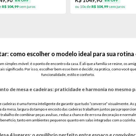
49,90
R$ 1049,90
8% OFF
8% OFF
e
R$ 104,99
sem juros
ou 10x de
R$ 104,99
sem juros
ar: como escolher o modelo ideal para sua rotina
um simples móvel: é o ponto de encontro da casa. É ali que a família se reúne, os a
ais significado. Por isso, escolher bem esse item é decidir, na prática, como você qu
funcionalidade, estilo e conforto.
nto de mesa e cadeiras: praticidade e harmonia no mesmo 
 cadeiras é uma forma inteligente de garantir que tudo “converse” visualmente. As
ra da mesa, largura do tampo e encosto das cadeiras trabalham juntos para proporcion
 o trabalho de combinar peças avulsas, reduz a chance de erro na decoração e normal
benefício, tanto em ambientes pequenos quanto em salas integradas com a cozinha.
esa 4 lugares: o equilíbrio perfeito entre espaço e convivênc