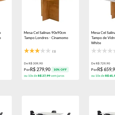
m
Mesa Cel Salinas 90x90cm
Mesa Cel Sali
o
Tampo Londres - Cinamomo
Tampo de Vidr
White
(1)
De R$ 309,90
De R$ 729,90
R$ 279,90
R$ 659,
Por
Por
10% OFF
ou 10x de
R$ 27,99
sem juros
ou 10x de
R$ 65,