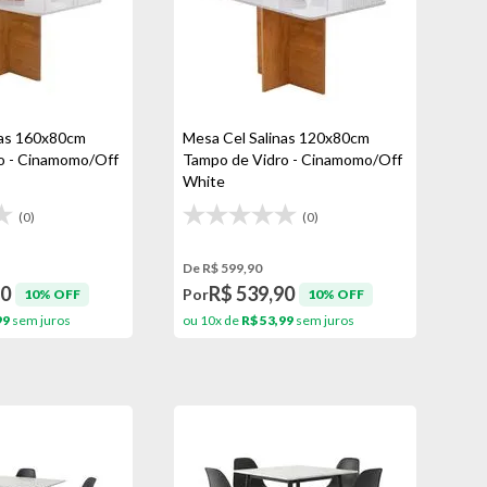
nas 160x80cm
Mesa Cel Salinas 120x80cm
o - Cinamomo/Off
Tampo de Vidro - Cinamomo/Off
White
(0)
(0)
De R$ 599,90
90
R$ 539,90
Por
10% OFF
10% OFF
99
sem juros
ou 10x de
R$ 53,99
sem juros