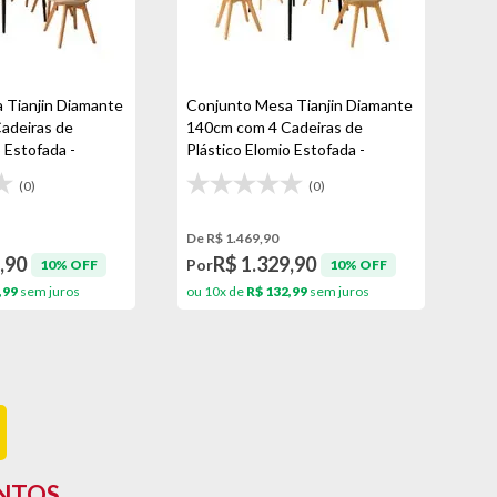
 Tianjin Diamante
Conjunto Mesa Tianjin Diamante
adeiras de
140cm com 4 Cadeiras de
 Estofada -
Plástico Elomio Estofada -
Branco/Preto
(0)
(0)
De R$ 1.469,90
,90
R$ 1.329,90
Por
10% OFF
10% OFF
,99
sem juros
ou 10x de
R$ 132,99
sem juros
UNTOS