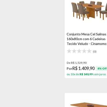
Cinamomo/nude
Cinamomo/off White
Cinamomo/off White/bege
Cinamomo/off White/nude
Cinza
Conjunto Mesa Cel Salinas
160x80cm com 6 Cadeiras
Gris
Tecido Veludo - Cinamomo
Madeira/off White
(0)
Madeira/off White/cinza
De R$ 1.529,90
Nature
R$ 1.409,90
Por
8% OF
Nature/off White/bege
ou 10x de
R$ 140,99
sem juros
Nature/off White/nude
Nude
Preto