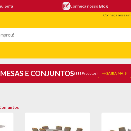
seu
Sofá
Conheça nosso
Blog
Conheça nossas l
LEFONIA
ELETRO
COLCHÕES
ELETRÔNICOS
PORTÁTEIS
MESAS E CONJUNTOS
(111 Produtos)
SAIBA MAIS
Conjuntos