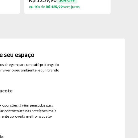
R$ 1259,90
R$ 279
10% OFF
ou 10x de
R$ 125,99
sem juros
ou 10x de
 e seu espaço
migos chegam para um café prolongado
er viver o seu ambiente, equilibrando
pacote
 proporções já vêm pensadas para
ar conforto até nas refeições mais
mente aproveita melhor o custo-
ia