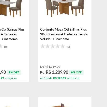
Cel Salinas Plus
Conjunto Mesa Cel Salinas Plus
4 Cadeiras
90x90cm com 4 Cadeiras Tecido
 - Cinamomo
Veludo - Cinamomo
(0)
(0)
De R$ 1.319,90
,90
R$ 1.209,90
Por
9% OFF
8% OFF
,99
sem juros
ou 10x de
R$ 120,99
sem juros