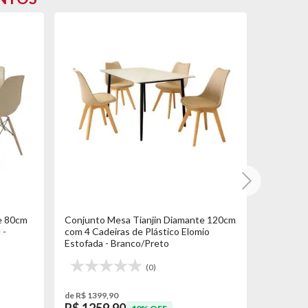
e 80cm
Conjunto Mesa Tianjin Diamante 120cm
Mesa Cel
 -
com 4 Cadeiras de Plástico Elomio
Londres 
Estofada - Branco/Preto
(0)
de R$ 1399,90
de R$ 309,