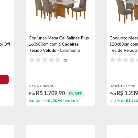
Conjunto Mesa Cel Salinas Plus
Conjunto Mesa 
o/Off
160x80cm com 6 Cadeiras
120x80cm com 
Tecido Veludo - Cinamomo
Tecido Veludo
(0)
De R$ 1.869,90
De R$ 1.359,90
R$ 1.709,90
R$ 1.239
Por
Por
9% OFF
ou 10x de
R$ 170,99
sem juros
ou 10x de
R$ 123