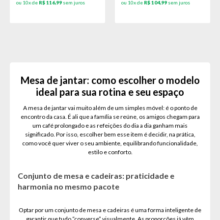
ou 10x de
R$ 116,99
sem juros
ou 10x de
R$ 104,99
sem juros
Mesa de jantar: como escolher o modelo
ideal para sua rotina e seu espaço
A mesa de jantar vai muito além de um simples móvel: é o ponto de
encontro da casa. É ali que a família se reúne, os amigos chegam para
um café prolongado e as refeições do dia a dia ganham mais
significado. Por isso, escolher bem esse item é decidir, na prática,
como você quer viver o seu ambiente, equilibrando funcionalidade,
estilo e conforto.
Conjunto de mesa e cadeiras: praticidade e
harmonia no mesmo pacote
Optar por um conjunto de mesa e cadeiras é uma forma inteligente de
garantir que tudo “converse” visualmente. As proporções já vêm