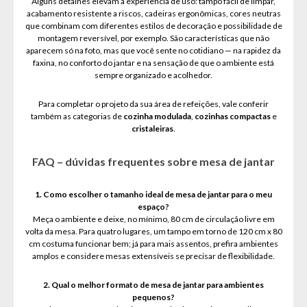
Alguns detalhes elevam a experiência de uso: tampo fácil de limpar,
acabamento resistente a riscos, cadeiras ergonômicas, cores neutras
que combinam com diferentes estilos de decoração e possibilidade de
montagem reversível, por exemplo. São características que não
aparecem só na foto, mas que você sente no cotidiano — na rapidez da
faxina, no conforto do jantar e na sensação de que o ambiente está
sempre organizado e acolhedor.
Para completar o projeto da sua área de refeições, vale conferir
também as categorias de
cozinha modulada
,
cozinhas compactas
e
cristaleiras
.
FAQ – dúvidas frequentes sobre mesa de jantar
1. Como escolher o tamanho ideal de mesa de jantar para o meu
espaço?
Meça o ambiente e deixe, no mínimo, 80 cm de circulação livre em
volta da mesa. Para quatro lugares, um tampo em torno de 120 cm x 80
cm costuma funcionar bem; já para mais assentos, prefira ambientes
amplos e considere mesas extensíveis se precisar de flexibilidade.
2. Qual o melhor formato de mesa de jantar para ambientes
pequenos?