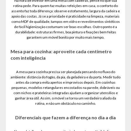
Na hora de investir em uma mesa com cadeiras, pense no que sua
rotina pede. Para quem faz muitas refeições em casa, o conforto do
assento faz toda diferença: observe estofamento, largura da cadeira e
apoio das costas. Já se a prioridade é praticidade na limpeza, materiais
como MDF de qualidade, tampos em vidro e revestimentos sintéticos
de fácil higienização costumam ser boas escolhas. Outro ponto é a
durabilidade: estruturas firmes, boa pintura e fixações bem feitas
garantem um móvel bonito por muito mais tempo.
Mesa para cozinha: aproveite cada centímetro
com inteligência
A mesa para cozinha precisa ser planejada pensando no fluxo do
ambiente: distância do fogão, da pia, da geladeira e da porta. Medir tudo
antes da compra evita apertos e improvisos depois. Em cozinhas
pequenas, modelos retangulares encostados na parede, dobráveis ou
com nichos e prateleiras integradas ajudam a organizar utensílios e
ganhar área útil. Assim, o móvel se torna um verdadeiro aliado da
rotina, e não um obstáculo no caminho.
Diferenciais que fazem a diferença no dia a dia