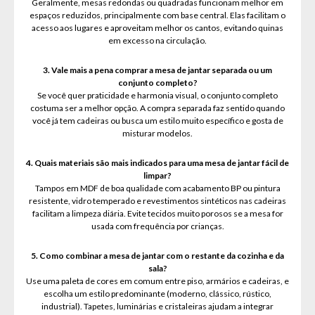
Geralmente, mesas redondas ou quadradas funcionam melhor em
espaços reduzidos, principalmente com base central. Elas facilitam o
acesso aos lugares e aproveitam melhor os cantos, evitando quinas
em excesso na circulação.
3. Vale mais a pena comprar a mesa de jantar separada ou um
conjunto completo?
Se você quer praticidade e harmonia visual, o conjunto completo
costuma ser a melhor opção. A compra separada faz sentido quando
você já tem cadeiras ou busca um estilo muito específico e gosta de
misturar modelos.
4. Quais materiais são mais indicados para uma mesa de jantar fácil de
limpar?
Tampos em MDF de boa qualidade com acabamento BP ou pintura
resistente, vidro temperado e revestimentos sintéticos nas cadeiras
facilitam a limpeza diária. Evite tecidos muito porosos se a mesa for
usada com frequência por crianças.
5. Como combinar a mesa de jantar com o restante da cozinha e da
sala?
Use uma paleta de cores em comum entre piso, armários e cadeiras, e
escolha um estilo predominante (moderno, clássico, rústico,
industrial). Tapetes, luminárias e cristaleiras ajudam a integrar