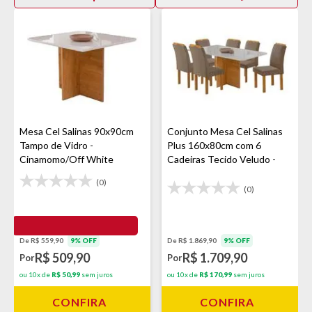
Mesa Cel Salinas 90x90cm
Conjunto Mesa Cel Salinas
Tampo de Vidro -
Plus 160x80cm com 6
Cinamomo/Off White
Cadeiras Tecido Veludo -
Cinamomo
(0)
(0)
De R$ 559,90
9% OFF
De R$ 1.869,90
9% OFF
R$ 509,90
R$ 1.709,90
Por
Por
ou 10x de
R$ 50,99
sem juros
ou 10x de
R$ 170,99
sem juros
CONFIRA
CONFIRA