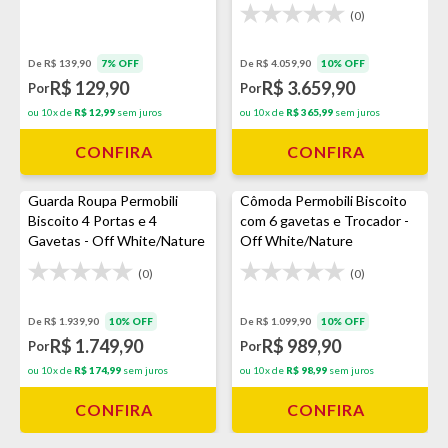
(0)
De R$ 139,90
7% OFF
De R$ 4.059,90
10% OFF
R$ 129,90
R$ 3.659,90
Por
Por
ou 10x de
R$ 12,99
sem juros
ou 10x de
R$ 365,99
sem juros
CONFIRA
CONFIRA
Guarda Roupa Permobili
Cômoda Permobili Biscoito
Biscoito 4 Portas e 4
com 6 gavetas e Trocador -
Gavetas - Off White/Nature
Off White/Nature
(0)
(0)
De R$ 1.939,90
10% OFF
De R$ 1.099,90
10% OFF
R$ 1.749,90
R$ 989,90
Por
Por
ou 10x de
R$ 174,99
sem juros
ou 10x de
R$ 98,99
sem juros
CONFIRA
CONFIRA