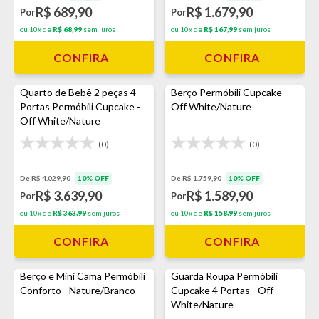
R$ 689,90
R$ 1.679,90
Por
Por
ou 10x de
R$ 68,99
sem juros
ou 10x de
R$ 167,99
sem juros
CONFIRA
CONFIRA
Quarto de Bebê 2 peças 4
Berço Permóbili Cupcake -
Portas Permóbili Cupcake -
Off White/Nature
Off White/Nature
(0)
(0)
De R$ 4.029,90
10% OFF
De R$ 1.759,90
10% OFF
R$ 3.639,90
R$ 1.589,90
Por
Por
ou 10x de
R$ 363,99
sem juros
ou 10x de
R$ 158,99
sem juros
CONFIRA
CONFIRA
Berço e Mini Cama Permóbili
Guarda Roupa Permóbili
Conforto - Nature/Branco
Cupcake 4 Portas - Off
White/Nature