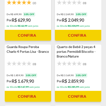
(2)
(0)
De R$ 699,90
10% OFF
De R$ 2.269,90
10% OFF
R$ 629,90
R$ 2.049,90
Por
Por
ou 10x de
R$ 62,99
sem juros
ou 10x de
R$ 204,99
sem juros
CONFIRA
CONFIRA
Guarda Roupa Peroba
Quarto de Bebê 2 peças 4
Charlo 4 Portas Lisa - Branco
portas Permóbili Biscoito -
Branco/Nature
(0)
(0)
De R$ 1.859,90
10% OFF
De R$ 3.169,90
10% OFF
R$ 1.679,90
R$ 2.859,90
Por
Por
ou 10x de
R$ 167,99
sem juros
ou 10x de
R$ 285,99
sem juros
CONFIRA
CONFIRA