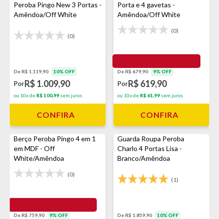
Peroba Pingo New 3 Portas -
Porta e 4 gavetas -
Amêndoa/Off White
Amêndoa/Off White
(0)
(0)
De R$ 1.119,90
10% OFF
De R$ 679,90
9% OFF
R$ 1.009,90
R$ 619,90
Por
Por
ou 10x de
R$ 100,99
sem juros
ou 10x de
R$ 61,99
sem juros
CONFIRA
CONFIRA
Berço Peroba Pingo 4 em 1
Guarda Roupa Peroba
em MDF - Off
Charlo 4 Portas Lisa -
White/Amêndoa
Branco/Amêndoa
(0)
(1)
De R$ 759,90
9% OFF
De R$ 1.859,90
10% OFF