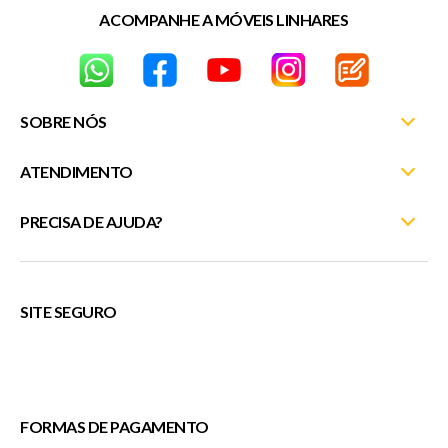
ACOMPANHE A MÓVEIS LINHARES
SOBRE NÓS
ATENDIMENTO
Nossas Lojas
Fale Conosco
PRECISA DE AJUDA?
Minha Conta
Entrega e Montagem
Meus Pedidos
(27) 3372-5254
Trocas e Devoluções
Rastreie seu pedido
atendimentosite@moveislinhares.com.br
SITE SEGURO
Trabalhe Conosco
Fale Conosco
ou
Política de Privacidade
Cupons
FORMAS DE PAGAMENTO
Veda