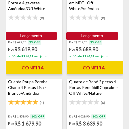
Porta e 4 gavetas -
em MDF - Off
Amêndoa/Off White
White/Amêndoa
(0)
(0)
De R$ 679,90
9% OFF
De R$ 759,90
9% OFF
R$ 619,90
R$ 689,90
Por
Por
ou 10x de
R$ 61,99
sem juros
ou 10x de
R$ 68,99
sem juros
CONFIRA
CONFIRA
Guarda Roupa Peroba
Quarto de Bebê 2 peças 4
Charlo 4 Portas Lisa -
Portas Permóbili Cupcake -
Branco/Amêndoa
Off White/Nature
(1)
(0)
De R$ 1.859,90
10% OFF
De R$ 4.029,90
10% OFF
R$ 1.679,90
R$ 3.639,90
Por
Por