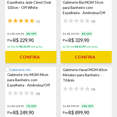
Espelheira Jade Cimol Oval
Gabinete Bia MGM 55cm
103cm - Off White
para Banheiro com
Espelheira - Amêndoa/Off
White
(1)
(0)
De R$ 249,90
8% OFF
De R$ 359,90
8% OFF
R$ 229,90
R$ 329,90
Por
Por
ou 10x de
R$ 22,99
sem juros
ou 10x de
R$ 32,99
sem juros
CONFIRA
CONFIRA
Gabinete Havaí MGM 60cm
Gabinete Iris MGM 44cm
Metalon para Banheiro -
para Banheiro com
Titânio
Espelheira - Amêndoa/Off
(0)
White
(0)
De R$ 269,90
7% OFF
De R$ 999,90
10% OFF
R$ 249,90
R$ 899,90
Por
Por