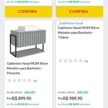
ou 10x de
R$ 24,99
sem juros
ou 10x de
R$ 89,99
sem juros
CONFIRA
CONFIRA
Gabinete Havaí MGM 80cm
Metalon para Banheiro -
Titânio
(0)
Gabinete Havaí MGM 60cm
Metalon para Banheiro -
Pistache
(0)
De R$ 999,90
10% OFF
De R$ 1.099,90
10% OFF
R$ 899,90
R$ 989,90
Por
Por
ou 10x de
R$ 89,99
sem juros
ou 10x de
R$ 98,99
sem juros