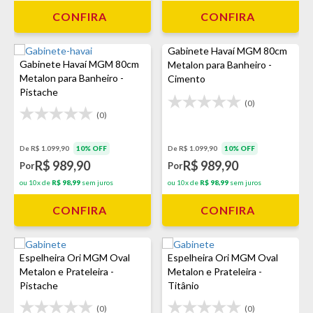
CONFIRA
CONFIRA
Gabinete Havaí MGM 80cm
Gabinete Havaí MGM 80cm
Metalon para Banheiro -
Metalon para Banheiro -
Cimento
Pistache
(0)
(0)
De R$ 1.099,90
10% OFF
De R$ 1.099,90
10% OFF
R$ 989,90
R$ 989,90
Por
Por
ou 10x de
R$ 98,99
sem juros
ou 10x de
R$ 98,99
sem juros
CONFIRA
CONFIRA
Espelheira Ori MGM Oval
Espelheira Ori MGM Oval
Metalon e Prateleira -
Metalon e Prateleira -
Pistache
Titânio
(0)
(0)