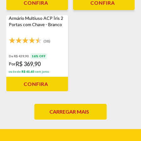
CONFIRA
CONFIRA
Armário Multiuso ACP Íris 2
Portas com Chave - Branco
(38)
De R$ 439,90
16% OFF
R$ 369,90
Por
ou 6x de
R$ 61,65
sem juros
CONFIRA
CARREGAR MAIS