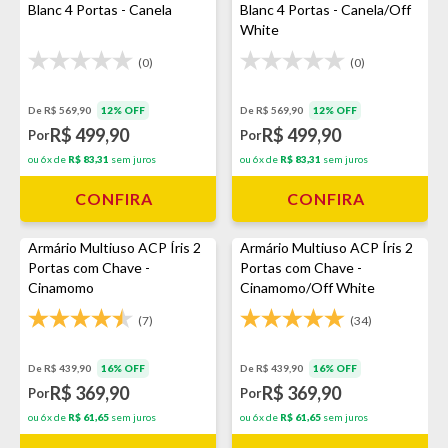
Blanc 4 Portas - Canela
Blanc 4 Portas - Canela/Off
White
(0)
(0)
De R$ 569,90
12% OFF
De R$ 569,90
12% OFF
R$ 499,90
R$ 499,90
Por
Por
ou 6x de
R$ 83,31
sem juros
ou 6x de
R$ 83,31
sem juros
CONFIRA
CONFIRA
Armário Multiuso ACP Íris 2
Armário Multiuso ACP Íris 2
Portas com Chave -
Portas com Chave -
Cinamomo
Cinamomo/Off White
(7)
(34)
De R$ 439,90
16% OFF
De R$ 439,90
16% OFF
R$ 369,90
R$ 369,90
Por
Por
ou 6x de
R$ 61,65
sem juros
ou 6x de
R$ 61,65
sem juros