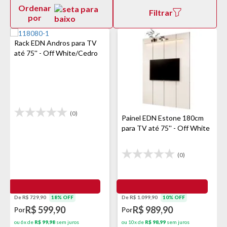
Ordenar
Filtrar
por
Rack EDN Andros para TV
até 75'' - Off White/Cedro
(0)
Painel EDN Estone 180cm
para TV até 75'' - Off White
(0)
De R$ 1.099,90
10% OFF
De R$ 729,90
18% OFF
R$ 989,90
R$ 599,90
Por
Por
ou 10x de
R$ 98,99
sem juros
ou 6x de
R$ 99,98
sem juros