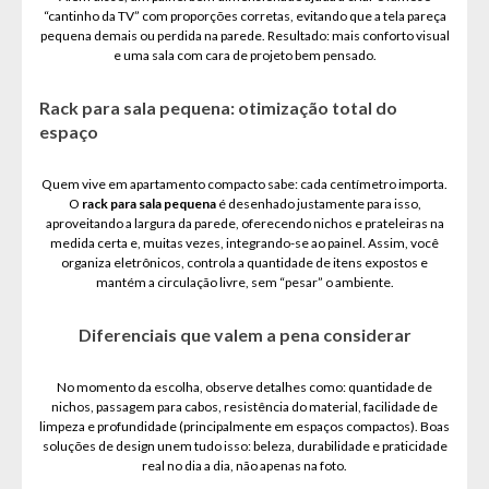
“cantinho da TV” com proporções corretas, evitando que a tela pareça
pequena demais ou perdida na parede. Resultado: mais conforto visual
e uma sala com cara de projeto bem pensado.
Rack para sala pequena: otimização total do
espaço
Quem vive em apartamento compacto sabe: cada centímetro importa.
O
rack para sala pequena
é desenhado justamente para isso,
aproveitando a largura da parede, oferecendo nichos e prateleiras na
medida certa e, muitas vezes, integrando-se ao painel. Assim, você
organiza eletrônicos, controla a quantidade de itens expostos e
mantém a circulação livre, sem “pesar” o ambiente.
Diferenciais que valem a pena considerar
No momento da escolha, observe detalhes como: quantidade de
nichos, passagem para cabos, resistência do material, facilidade de
limpeza e profundidade (principalmente em espaços compactos). Boas
soluções de design unem tudo isso: beleza, durabilidade e praticidade
real no dia a dia, não apenas na foto.