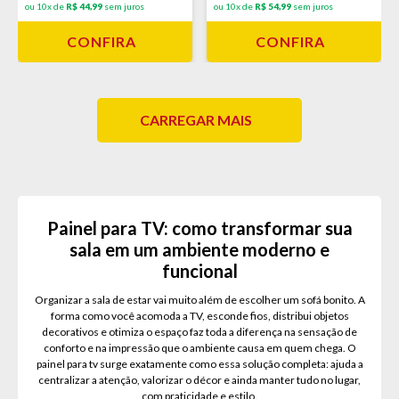
ou 10x de
R$ 44,99
sem juros
ou 10x de
R$ 54,99
sem juros
CONFIRA
CONFIRA
CARREGAR MAIS
Painel para TV: como transformar sua
sala em um ambiente moderno e
funcional
Organizar a sala de estar vai muito além de escolher um sofá bonito. A
forma como você acomoda a TV, esconde fios, distribui objetos
decorativos e otimiza o espaço faz toda a diferença na sensação de
conforto e na impressão que o ambiente causa em quem chega. O
painel para tv surge exatamente como essa solução completa: ajuda a
centralizar a atenção, valorizar o décor e ainda manter tudo no lugar,
com praticidade e estilo.