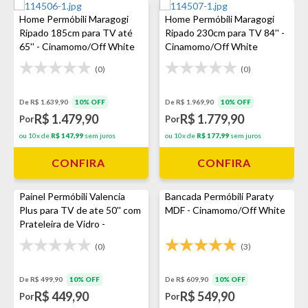
Home Permóbili Maragogi
Home Permóbili Maragogi
Ripado 185cm para TV até
Ripado 230cm para TV 84'' -
65'' - Cinamomo/Off White
Cinamomo/Off White
(0)
(0)
De R$ 1.639,90
10% OFF
De R$ 1.969,90
10% OFF
R$ 1.479,90
R$ 1.779,90
Por
Por
ou 10x de
R$ 147,99
sem juros
ou 10x de
R$ 177,99
sem juros
CONFIRA
CONFIRA
Painel Permóbili Valencia
Bancada Permóbili Paraty
Plus para TV de ate 50'' com
MDF - Cinamomo/Off White
Prateleira de Vidro -
Nature/Off White
(0)
(3)
De R$ 499,90
10% OFF
De R$ 609,90
10% OFF
R$ 449,90
R$ 549,90
Por
Por