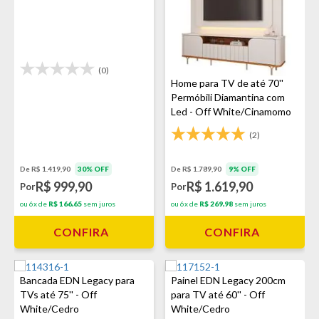
(0)
Home para TV de até 70''
Permóbili Diamantina com
Led - Off White/Cinamomo
(2)
De R$ 1.789,90
9% OFF
De R$ 1.419,90
30% OFF
R$ 1.619,90
R$ 999,90
Por
Por
ou 6x de
R$ 269,98
sem juros
ou 6x de
R$ 166,65
sem juros
CONFIRA
CONFIRA
Bancada EDN Legacy para
Painel EDN Legacy 200cm
TVs até 75'' - Off
para TV até 60'' - Off
White/Cedro
White/Cedro