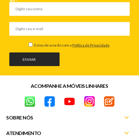
Estou de acordo com a
Política de Privacidade
ENVIAR
ACOMPANHE A MÓVEIS LINHARES
SOBRE NÓS
ATENDIMENTO
Nossas Lojas