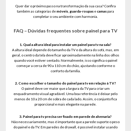
Quer dar o próximo passo na transformação da sua casa? Confira
também as categorias de
móveis
,
guarda-roupas
e
camas
para
completar o seu ambiente com harmonia.
FAQ – Dúvidas frequentes sobre painel para TV
1. Qual a altura ideal para instalar um painel para tv na sala?
A altura ideal depende do tamanho da TV e da altura do sofá, mas, em
geral, o centro da tela deve ficar aproximadamente na linha dos olhos
quando você estiver sentado. Normalmente, isso significa o painel
começar a cerca de 90 a 110 cm do chão, ajustando conforme o
conforto da família.
2. Como escolher o tamanho do painel para tv em relação à TV?
O painel deve ser maior que a largura da TV para criar um
enquadramento visual agradável. Uma boa referência é deixar pelo
menos de 10 a 20 cm de sobra de cada lado. Assim, o conjunto fica
proporcional e mais elegante na parede.
3. Painel para tv precisa ser fixado em parede de alvenaria?
Não necessariamente, mas é importante que a parede suporte o peso
do painel e da TV. Em paredes de drywall, é possível instalar usando