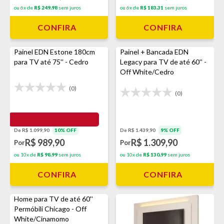
ou 6x de
R$ 249,98
sem juros
ou 6x de
R$ 183,31
sem juros
CONFIRA
CONFIRA
Painel EDN Estone 180cm
Painel + Bancada EDN
para TV até 75'' - Cedro
Legacy para TV de até 60'' -
Off White/Cedro
(0)
(0)
De R$ 1.099,90
10% OFF
De R$ 1.439,90
9% OFF
R$ 989,90
R$ 1.309,90
Por
Por
ou 10x de
R$ 98,99
sem juros
ou 10x de
R$ 130,99
sem juros
CONFIRA
CONFIRA
Home para TV de até 60''
Permóbili Chicago - Off
White/Cinamomo