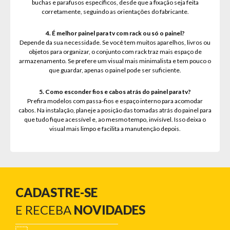
buchas e parafusos específicos, desde que a fixação seja feita
corretamente, seguindo as orientações do fabricante.
4. É melhor painel para tv com rack ou só o painel?
Depende da sua necessidade. Se você tem muitos aparelhos, livros ou
objetos para organizar, o conjunto com rack traz mais espaço de
armazenamento. Se prefere um visual mais minimalista e tem pouco o
que guardar, apenas o painel pode ser suficiente.
5. Como esconder fios e cabos atrás do painel para tv?
Prefira modelos com passa-fios e espaço interno para acomodar
cabos. Na instalação, planeje a posição das tomadas atrás do painel para
que tudo fique acessível e, ao mesmo tempo, invisível. Isso deixa o
visual mais limpo e facilita a manutenção depois.
CADASTRE-SE
E RECEBA
NOVIDADES