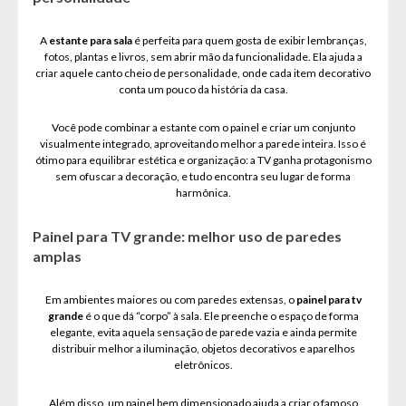
A
estante para sala
é perfeita para quem gosta de exibir lembranças,
fotos, plantas e livros, sem abrir mão da funcionalidade. Ela ajuda a
criar aquele canto cheio de personalidade, onde cada item decorativo
conta um pouco da história da casa.
Você pode combinar a estante com o painel e criar um conjunto
visualmente integrado, aproveitando melhor a parede inteira. Isso é
ótimo para equilibrar estética e organização: a TV ganha protagonismo
sem ofuscar a decoração, e tudo encontra seu lugar de forma
harmônica.
Painel para TV grande: melhor uso de paredes
amplas
Em ambientes maiores ou com paredes extensas, o
painel para tv
grande
é o que dá “corpo” à sala. Ele preenche o espaço de forma
elegante, evita aquela sensação de parede vazia e ainda permite
distribuir melhor a iluminação, objetos decorativos e aparelhos
eletrônicos.
Além disso, um painel bem dimensionado ajuda a criar o famoso