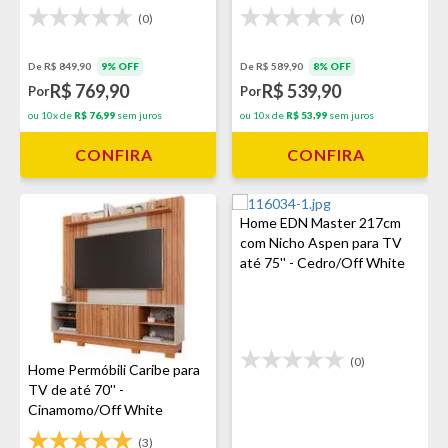
(0)
(0)
De R$ 849,90
9% OFF
De R$ 589,90
8% OFF
R$ 769,90
R$ 539,90
Por
Por
ou 10x de
R$ 76,99
sem juros
ou 10x de
R$ 53,99
sem juros
CONFIRA
CONFIRA
Home EDN Master 217cm
com Nicho Aspen para TV
até 75'' - Cedro/Off White
(0)
Home Permóbili Caribe para
TV de até 70'' -
Cinamomo/Off White
(3)