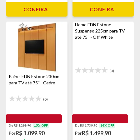
CONFIRA
CONFIRA
Home EDN Estone
Suspenso 225cm para TV
até 75'' - Off White
(0)
Painel EDN Estone 230cm
para TV até 75'' - Cedro
(0)
De R$ 1.299,90
15% OFF
De R$ 1.739,90
14% OFF
R$ 1.099,90
R$ 1.499,90
Por
Por