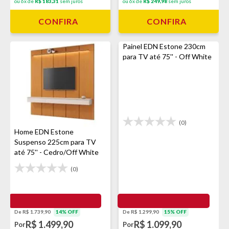
ou 6x de
R$ 183,31
sem juros
ou 6x de
R$ 249,98
sem juros
CONFIRA
CONFIRA
Painel EDN Estone 230cm
para TV até 75'' - Off White
(0)
Home EDN Estone
Suspenso 225cm para TV
até 75'' - Cedro/Off White
(0)
De R$ 1.739,90
14% OFF
De R$ 1.299,90
15% OFF
R$ 1.499,90
R$ 1.099,90
Por
Por