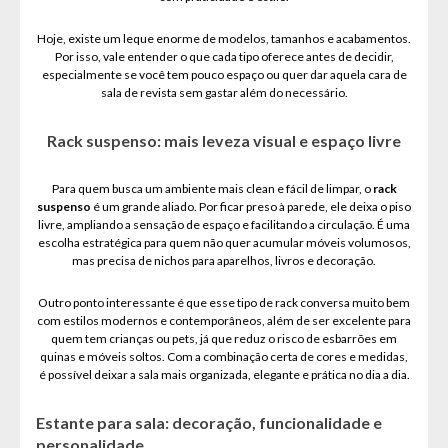
Hoje, existe um leque enorme de modelos, tamanhos e acabamentos.
Por isso, vale entender o que cada tipo oferece antes de decidir,
especialmente se você tem pouco espaço ou quer dar aquela cara de
sala de revista sem gastar além do necessário.
Rack suspenso: mais leveza visual e espaço livre
Para quem busca um ambiente mais clean e fácil de limpar, o
rack
suspenso
é um grande aliado. Por ficar preso à parede, ele deixa o piso
livre, ampliando a sensação de espaço e facilitando a circulação. É uma
escolha estratégica para quem não quer acumular móveis volumosos,
mas precisa de nichos para aparelhos, livros e decoração.
Outro ponto interessante é que esse tipo de rack conversa muito bem
com estilos modernos e contemporâneos, além de ser excelente para
quem tem crianças ou pets, já que reduz o risco de esbarrões em
quinas e móveis soltos. Com a combinação certa de cores e medidas,
é possível deixar a sala mais organizada, elegante e prática no dia a dia.
Estante para sala: decoração, funcionalidade e
personalidade