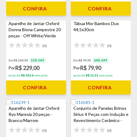
CONFIRA
CONFIRA
Aparelho de Jantar Oxford
Tábua Mor Bamboo Duo
Donna Biona Campestre 20
44,5x30cm
peças - Off White/Verde
(0)
(0)
De R$ 269,90
15% OFF
De R$ 99,90
20% OFF
R$ 229,00
R$ 79,90
Por
Por
ou 6x de
R$ 38,16
sem juros
ou 6x de
R$ 13,31
sem juros
CONFIRA
CONFIRA
Aparelho de Jantar Oxford
Conjunto de Panelas Brinox
Ryo Maresia 20 peças -
Sirius 4 Peças com Indução e
Branco/Marrom
Revestimento Cerâmico -
Preto
(0)
(0)