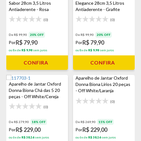
Sabor 28cm 3,5 Litros
Elegance 28cm 3,5 Litros
Antiaderente - Rosa
Antiaderente - Grafite
(0)
(0)
De R$ 99,90
20% OFF
De R$ 99,90
20% OFF
R$ 79,90
R$ 79,90
Por
Por
ou 8x de
R$ 9,98
sem juros
ou 8x de
R$ 9,98
sem juros
CONFIRA
CONFIRA
Aparelho de Jantar Oxford
Aparelho de Jantar Oxford
Donna Biona Lírios 20 peças
Donna Biona Chá das 5 20
- Off White/Laranja
peças - Off White/Cereja
(0)
(0)
De R$ 279,90
18% OFF
De R$ 269,90
15% OFF
R$ 229,00
R$ 229,00
Por
Por
ou 6x de
R$ 38,16
sem juros
ou 6x de
R$ 38,16
sem juros