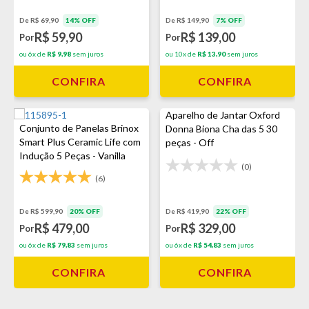
De R$ 69,90
14% OFF
De R$ 149,90
7% OFF
R$ 59,90
R$ 139,00
Por
Por
ou 6x de
R$ 9,98
sem juros
ou 10x de
R$ 13,90
sem juros
CONFIRA
CONFIRA
Aparelho de Jantar Oxford
Conjunto de Panelas Brinox
Donna Biona Cha das 5 30
Smart Plus Ceramic Life com
peças - Off
Indução 5 Peças - Vanilla
White/Verde/Vermelho
(0)
(6)
De R$ 599,90
20% OFF
De R$ 419,90
22% OFF
R$ 479,00
R$ 329,00
Por
Por
ou 6x de
R$ 79,83
sem juros
ou 6x de
R$ 54,83
sem juros
CONFIRA
CONFIRA