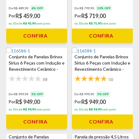
De R$ 489,90
6% OFF
De R$ 799,90
10% OFF
R$ 459,00
R$ 719,00
Por
Por
ou 10x de
R$ 45,90
sem juros
ou 10x de
R$ 71,90
sem juros
CONFIRA
CONFIRA
Conjunto de Panelas Brinox
Conjunto de Panelas Brinox
Sirius 6 Peças com Indução e
Sirius 6 Peças com Indução e
Revestimento Cerâmico -
Revestimento Cerâmico -
Vanilla
Preto
(0)
(1)
De R$ 999,90
5% OFF
De R$ 999,90
5% OFF
R$ 949,00
R$ 949,00
Por
Por
ou 10x de
R$ 94,90
sem juros
ou 10x de
R$ 94,90
sem juros
CONFIRA
CONFIRA
Conjunto de Panelas
Panela de pressão 4,5 Litros