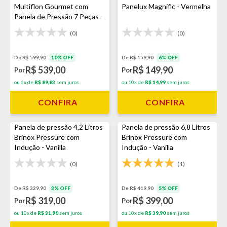
Multiflon Gourmet com
Panelux Magnific - Vermelha
Panela de Pressão 7 Peças -
Preto
(0)
(0)
De R$ 599,90
10% OFF
De R$ 159,90
6% OFF
R$ 539,00
R$ 149,90
Por
Por
ou 6x de
R$ 89,83
sem juros
ou 10x de
R$ 14,99
sem juros
CONFIRA
CONFIRA
Panela de pressão 4,2 Litros
Panela de pressão 6,8 Litros
Brinox Pressure com
Brinox Pressure com
Indução - Vanilla
Indução - Vanilla
(0)
(1)
De R$ 329,90
3% OFF
De R$ 419,90
5% OFF
R$ 319,00
R$ 399,00
Por
Por
ou 10x de
R$ 31,90
sem juros
ou 10x de
R$ 39,90
sem juros