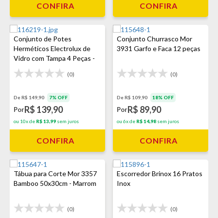
CONFIRA
CONFIRA
Conjunto de Potes
Conjunto Churrasco Mor
Herméticos Electrolux de
3931 Garfo e Faca 12 peças
Vidro com Tampa 4 Peças -
Inox
(0)
(0)
De R$ 149,90
7% OFF
De R$ 109,90
18% OFF
R$ 139,90
R$ 89,90
Por
Por
ou 10x de
R$ 13,99
sem juros
ou 6x de
R$ 14,98
sem juros
CONFIRA
CONFIRA
Tábua para Corte Mor 3357
Escorredor Brinox 16 Pratos
Bamboo 50x30cm - Marrom
Inox
(0)
(0)