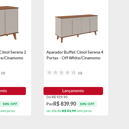
Cimol Serena 2
Aparador Buffet Cimol Serena 4
ite/Cinamomo
Portas - Off White/Cinamomo
(0)
(0)
De R$ 929,90
R$ 839,90
Por
10% OFF
10% OFF
sem juros
ou 10x de
R$ 83,99
sem juros