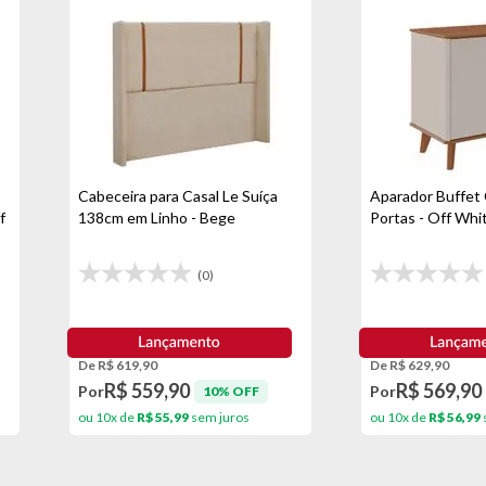
Cabeceira para Casal Le Suíça
Aparador Buffet 
f
138cm em Linho - Bege
Portas - Off Wh
(0)
De R$ 619,90
De R$ 629,90
R$ 559,90
R$ 569,90
Por
Por
10% OFF
ou 10x de
R$ 55,99
sem juros
ou 10x de
R$ 56,99