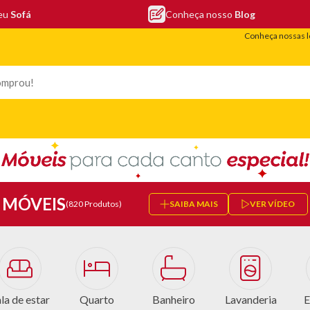
seu
Sofá
Conheça nosso
Blog
Conheça nossas l
LEFONIA
ELETRO
COLCHÕES
ELETRÔNICOS
PORTÁTEIS
MÓVEIS
(820 Produtos)
SAIBA MAIS
VER VÍDEO
la de estar
Quarto
Banheiro
Lavanderia
E