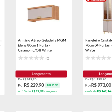
m
Armário Aéreo Geladeira MGM
Paneleiro Crista
e
Elena 80cm 1 Porta -
70cm 04 Portas 
Cinamomo/Off White
White
(0)
De R$ 249,90
De R$ 1.199,90
R$ 229,90
R$ 973,00
Por
Por
8% OFF
ou 10x de
R$ 22,99
sem juros
ou 6x de
R$ 162,16