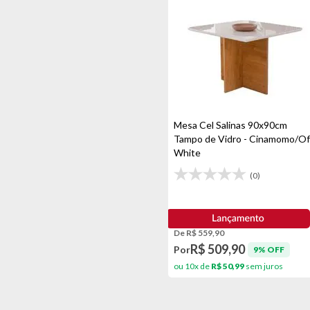
Cinamomo/off Arenas
Seb
Cinamomo/off White
Tianjinn
Cinamomo/off White/bege
Tigus Moveis
Cinamomo/off White/nude
Topplast
Cinamomo/platina
Tozatto
Cinamomo/titanium
Mesa Cel Salinas 90x90cm
Tampo de Vidro - Cinamomo/Of
Cinza
White
Cinza Escuro
(0)
Fendi/nature
Ferrugem
De R$ 559,90
Freijó
R$ 509,90
Por
9% OFF
Freijó
ou 10x de
R$ 50,99
sem juros
Freijó/branco
Freijó/grafite