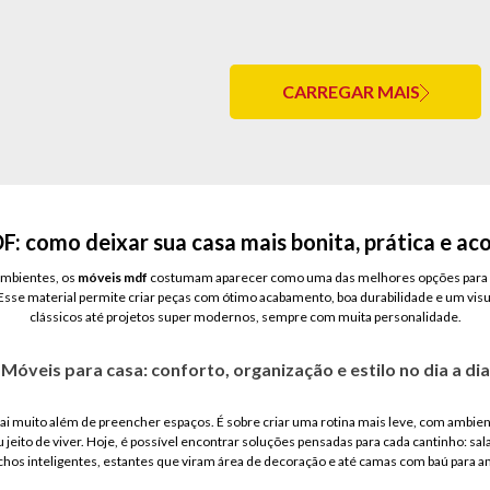
CARREGAR MAIS
: como deixar sua casa mais bonita, prática e a
mbientes, os
móveis mdf
costumam aparecer como uma das melhores opções para qu
 Esse material permite criar peças com ótimo acabamento, boa durabilidade e um vis
clássicos até projetos super modernos, sempre com muita personalidade.
Móveis para casa: conforto, organização e estilo no dia a dia
ai muito além de preencher espaços. É sobre criar uma rotina mais leve, com ambien
 jeito de viver. Hoje, é possível encontrar soluções pensadas para cada cantinho: sa
chos inteligentes, estantes que viram área de decoração e até camas com baú para