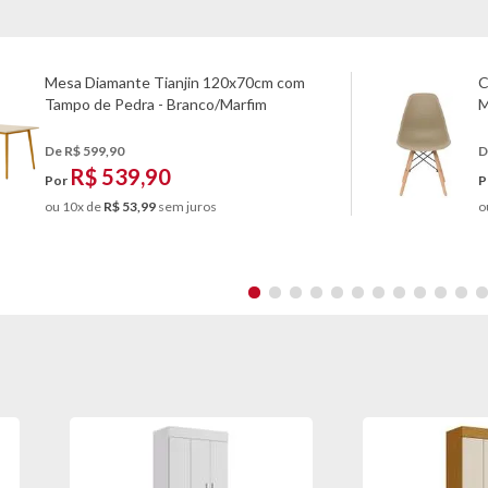
Mesa Diamante Tianjin 120x70cm com
C
Tampo de Pedra - Branco/Marfim
M
De R$ 599,90
D
R$ 539,90
Por
P
ou 10x de
R$ 53,99
sem juros
o