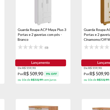
Guarda Roupa ACP Maya Plus 3
Guarda Roupa AC
Portas e 2 gavetas com pés -
Portas e 2 gavet
Branco
Cinamomo/Off W
(0)
De R$ 559,90
De R$ 559,90
R$ 509,90
R$ 509,90
Por
Por
9% OFF
ou 10x de
R$ 50,99
sem juros
ou 10x de
R$ 50,99