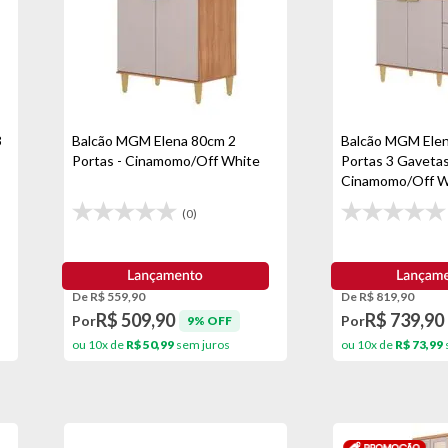
3
Balcão MGM Elena 80cm 2
Balcão MGM Elen
Portas - Cinamomo/Off White
Portas 3 Gavetas
Cinamomo/Off W
(0)
De R$ 559,90
De R$ 819,90
R$ 509,90
R$ 739,90
Por
Por
9% OFF
ou 10x de
R$ 50,99
sem juros
ou 10x de
R$ 73,99