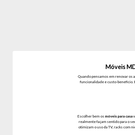
Madeira/off White/cinza
Marrom
Nature
Nature/branco
Nature/greige
Nature/off White
Móveis MDF
Nature/off White/bege
Quando pensamos em renovar os a
Nature/off White/nude
funcionalidade e custo-benefício.
Nature/verde
Nogal
Nude
Escolher bem os
móveis para casa
v
Off Arenas
realmente façam sentido para o seu
otimizam o uso da TV, racks com ni
Off White