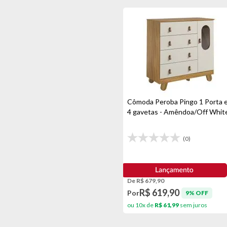
Freijó/off White
Freijó/preto
Garden
Grafite
Gris
Cômoda Peroba Pingo 1 Porta 
Inox
4 gavetas - Amêndoa/Off Whit
Jequitiba
Lilás
(0)
Madeira/cinza
Madeira/kaki
De R$ 679,90
Madeira/linho Bege
R$ 619,90
Por
9% OFF
ou 10x de
R$ 61,99
sem juros
Madeira/nude
Madeira/off White