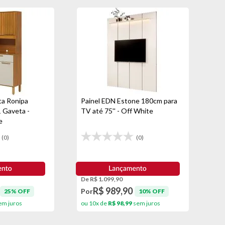
a Ronipa
Painel EDN Estone 180cm para
1 Gaveta -
TV até 75'' - Off White
e
(0)
(0)
De R$ 1.099,90
R$ 989,90
Por
25% OFF
10% OFF
m juros
ou 10x de
R$ 98,99
sem juros