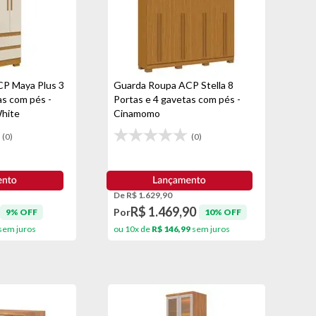
P Maya Plus 3
Guarda Roupa ACP Stella 8
as com pés -
Portas e 4 gavetas com pés -
hite
Cinamomo
(0)
(0)
De R$ 1.629,90
R$ 1.469,90
Por
9% OFF
10% OFF
sem juros
ou 10x de
R$ 146,99
sem juros