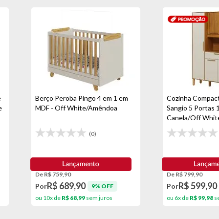
e
Berço Peroba Pingo 4 em 1 em
Cozinha Compact
e
MDF - Off White/Amêndoa
Sangio 5 Portas 
Canela/Off Whit
(0)
De R$ 759,90
De R$ 799,90
R$ 689,90
R$ 599,90
Por
Por
9% OFF
ou 10x de
R$ 68,99
sem juros
ou 6x de
R$ 99,98
se