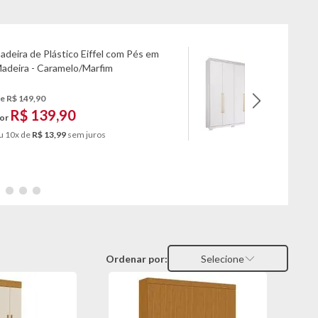
adeira de Plástico Eiffel com Pés em
Guarda R
adeira - Caramelo/Marfim
com Espe
e R$ 149,90
De R$ 2.77
R$ 139,90
R$ 
or
Por
u 10x de
R$ 13,99
sem juros
ou 10x de
Ordenar por:
Selecione