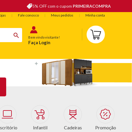
5% OFF com o cupom
PRIMEIRACOMPRA
ojas
Fale conosco
Meus pedidos
Minha conta
Bem vindo visitante!
Faça Login
BELEZA
ESPORTE E LAZER
OFERTAS DO DIA
scritório
Infantil
Cadeiras
Promoção