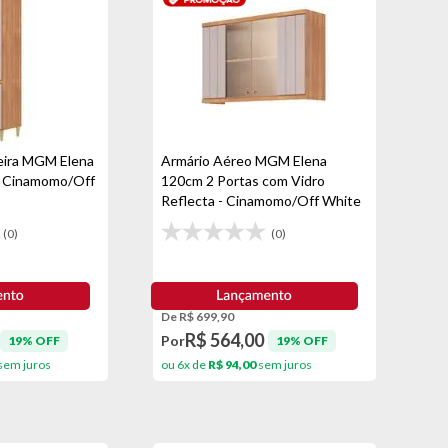
leira MGM Elena
Armário Aéreo MGM Elena
- Cinamomo/Off
120cm 2 Portas com Vidro
Reflecta - Cinamomo/Off White
(0)
(0)
De R$ 699,90
R$ 564,00
Por
19% OFF
19% OFF
sem juros
ou 6x de
R$ 94,00
sem juros