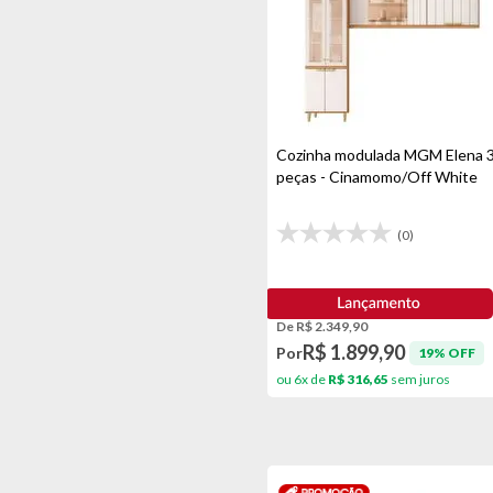
Bege
Itatiaia
Bege Claro
J.c.m Movelaria Ltda
Bege Escuro
Kasper
Branco
Langfang
Cozinha modulada MGM Elena 
Branco/amêndoa
Le Estofados
peças - Cinamomo/Off White
Branco/laranja/verde
Lopas
(0)
Branco/marfim
Mbl
Branco/marrom
Mgm
Branco/nature
Mor
De R$ 2.349,90
R$ 1.899,90
Por
19% OFF
Branco/preto
Mta
ou 6x de
R$ 316,65
sem juros
Branco/verde
Multiflon
Cacau
Nesher
Canela
Nigro