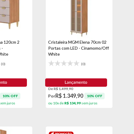
a 120cm 2
Cristaleira MGM Elena 70cm 02
 -
Portas com LED - Cinamomo/Off
hite
White
(0)
(0)
De R$ 1.499,90
R$ 1.349,90
Por
10% OFF
10% OFF
sem juros
ou 10x de
R$ 134,99
sem juros