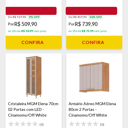
De R$ 559,90
9% OFF
De R$ 819,90
10% OFF
R$ 509,90
R$ 739,90
Por
Por
ou 10x de
R$ 50,99
sem juros
ou 10x de
R$ 73,99
sem juros
CONFIRA
CONFIRA
Cristaleira MGM Elena 70cm
Armário Aéreo MGM Elena
02 Portas com LED -
80cm 2 Portas -
Cinamomo/Off White
Cinamomo/Off White
(0)
(0)