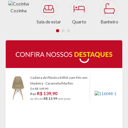
Cozinha
Sala de estar
Quarto
Banheiro
Cadeira de Plástico Eiffel com Pés em
Madeira - Caramelo/Marfim
De R$ 149,90
R$ 139,90
Por
R$ 13,99
ou 10x de
sem juros