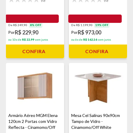
(0)
(0)
De R$ 249,90
8% OFF
De R$ 1.199,90
19% OFF
R$ 229,90
R$ 973,00
Por
Por
ou 10x de
R$ 22,99
sem juros
ou 6x de
R$ 162,16
sem juros
CONFIRA
CONFIRA
Armário Aéreo MGM Elena
Mesa Cel Salinas 90x90cm
120cm 2 Portas com Vidro
Tampo de Vidro -
Reflecta - Cinamomo/Off
Cinamomo/Off White