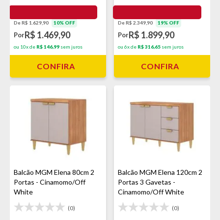
De R$ 1.629,90
10% OFF
De R$ 2.349,90
19% OFF
R$ 1.469,90
R$ 1.899,90
Por
Por
ou 10x de
R$ 146,99
sem juros
ou 6x de
R$ 316,65
sem juros
CONFIRA
CONFIRA
Balcão MGM Elena 80cm 2
Balcão MGM Elena 120cm 2
Portas - Cinamomo/Off
Portas 3 Gavetas -
White
Cinamomo/Off White
(0)
(0)