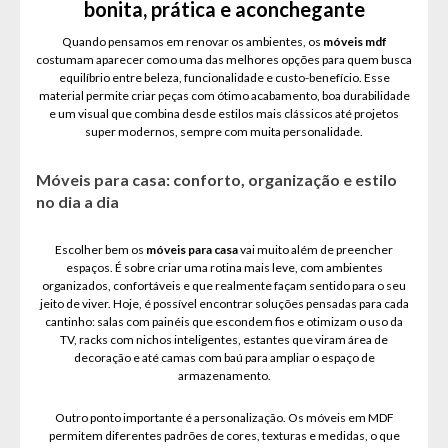
bonita, prática e aconchegante
Quando pensamos em renovar os ambientes, os
móveis mdf
costumam aparecer como uma das melhores opções para quem busca
equilíbrio entre beleza, funcionalidade e custo-benefício. Esse
material permite criar peças com ótimo acabamento, boa durabilidade
e um visual que combina desde estilos mais clássicos até projetos
super modernos, sempre com muita personalidade.
Móveis para casa: conforto, organização e estilo
no dia a dia
Escolher bem os
móveis para casa
vai muito além de preencher
espaços. É sobre criar uma rotina mais leve, com ambientes
organizados, confortáveis e que realmente façam sentido para o seu
jeito de viver. Hoje, é possível encontrar soluções pensadas para cada
cantinho: salas com painéis que escondem fios e otimizam o uso da
TV, racks com nichos inteligentes, estantes que viram área de
decoração e até camas com baú para ampliar o espaço de
armazenamento.
Outro ponto importante é a personalização. Os móveis em MDF
permitem diferentes padrões de cores, texturas e medidas, o que