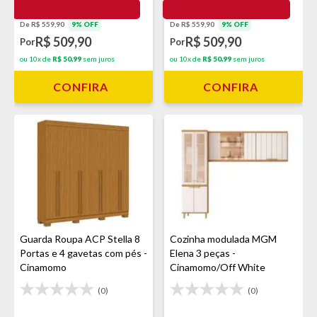
De R$ 559,90
9% OFF
De R$ 559,90
9% OFF
R$ 509,90
R$ 509,90
Por
Por
ou 10x de
R$ 50,99
sem juros
ou 10x de
R$ 50,99
sem juros
CONFIRA
CONFIRA
Guarda Roupa ACP Stella 8
Cozinha modulada MGM
Portas e 4 gavetas com pés -
Elena 3 peças -
Cinamomo
Cinamomo/Off White
(0)
(0)