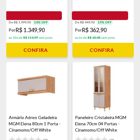
De R$ 1.499,90
10% OFF
De R$ 449,90
19% OFF
R$ 1.349,90
R$ 362,90
Por
Por
ou 10x de
R$ 134,99
sem juros
ou 6x de
R$ 60,48
sem juros
CONFIRA
CONFIRA
Armário Aéreo Geladeira
Paneleiro Cristaleira MGM
MGM Elena 80cm 1 Porta -
Elena 70cm 04 Portas -
Cinamomo/Off White
Cinamomo/Off White