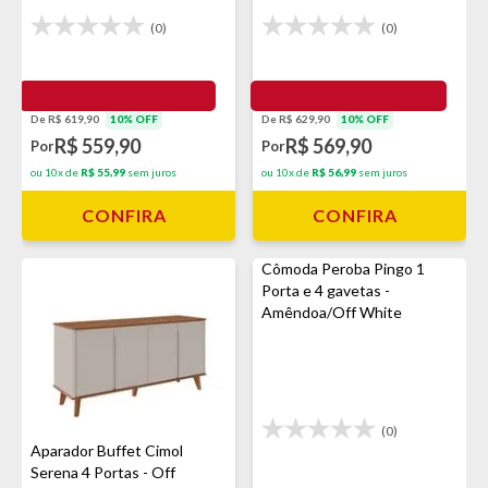
(0)
(0)
De R$ 619,90
10% OFF
De R$ 629,90
10% OFF
R$ 559,90
R$ 569,90
Por
Por
ou 10x de
R$ 55,99
sem juros
ou 10x de
R$ 56,99
sem juros
CONFIRA
CONFIRA
Cômoda Peroba Pingo 1
Porta e 4 gavetas -
Amêndoa/Off White
(0)
Aparador Buffet Cimol
Serena 4 Portas - Off