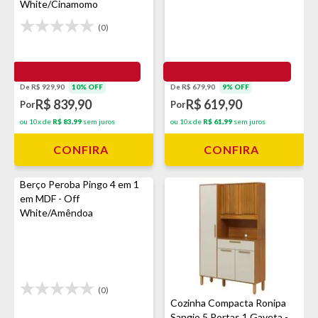
White/Cinamomo
(0)
De R$ 929,90
10% OFF
De R$ 679,90
9% OFF
R$ 839,90
R$ 619,90
Por
Por
ou 10x de
R$ 83,99
sem juros
ou 10x de
R$ 61,99
sem juros
CONFIRA
CONFIRA
Berço Peroba Pingo 4 em 1
em MDF - Off
White/Amêndoa
(0)
Cozinha Compacta Ronipa
Sangio 5 Portas 1 Gaveta -