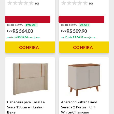
White
(0)
(0)
De R$ 699,90
19% OFF
De R$ 559,90
9% OFF
R$ 564,00
R$ 509,90
Por
Por
ou 6x de
R$ 94,00
sem juros
ou 10x de
R$ 50,99
sem juros
CONFIRA
CONFIRA
Cabeceira para Casal Le
Aparador Buffet Cimol
Suíça 138cm em Linho -
Serena 2 Portas - Off
Bege
White/Cinamomo