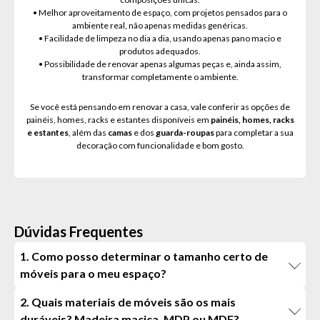
• Melhor aproveitamento de espaço, com projetos pensados para o
ambiente real, não apenas medidas genéricas.
• Facilidade de limpeza no dia a dia, usando apenas pano macio e
produtos adequados.
• Possibilidade de renovar apenas algumas peças e, ainda assim,
transformar completamente o ambiente.
Se você está pensando em renovar a casa, vale conferir as opções de
painéis, homes, racks e estantes disponíveis em
painéis, homes, racks
e estantes
, além das
camas
e dos
guarda-roupas
para completar a sua
decoração com funcionalidade e bom gosto.
Dúvidas Frequentes
1. Como posso determinar o tamanho certo de
móveis para o meu espaço?
2. Quais materiais de móveis são os mais
duráveis? Madeira maciça, MDP ou MDF?