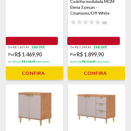
Cozinha modulada MGM
Elena 3 peças -
Cinamomo/Off White
(0)
De R$ 2.349,90
19% OFF
De R$ 1.629,90
10% OFF
R$ 1.899,90
R$ 1.469,90
Por
Por
ou 6x de
R$ 316,65
sem juros
ou 10x de
R$ 146,99
sem juros
CONFIRA
CONFIRA