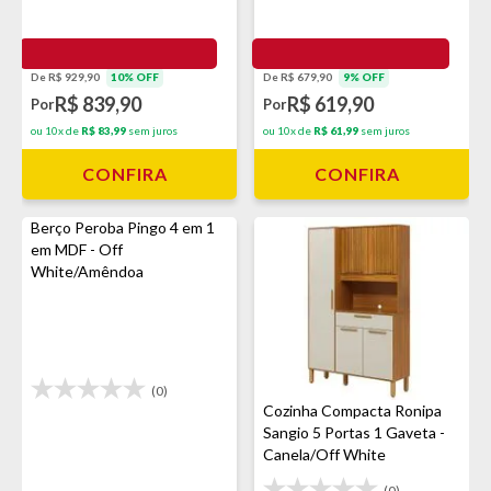
De R$ 929,90
10% OFF
De R$ 679,90
9% OFF
R$ 839,90
R$ 619,90
Por
Por
ou 10x de
R$ 83,99
sem juros
ou 10x de
R$ 61,99
sem juros
CONFIRA
CONFIRA
Berço Peroba Pingo 4 em 1
em MDF - Off
White/Amêndoa
(0)
Cozinha Compacta Ronipa
Sangio 5 Portas 1 Gaveta -
Canela/Off White
(0)