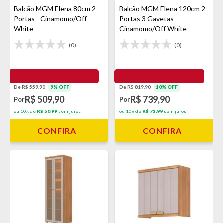
Balcão MGM Elena 80cm 2
Balcão MGM Elena 120cm 2
Portas - Cinamomo/Off
Portas 3 Gavetas -
White
Cinamomo/Off White
(0)
(0)
De R$ 559,90
9% OFF
De R$ 819,90
10% OFF
R$ 509,90
R$ 739,90
Por
Por
ou 10x de
R$ 50,99
sem juros
ou 10x de
R$ 73,99
sem juros
CONFIRA
CONFIRA