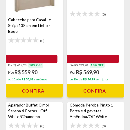
(0)
Cabeceira para Casal Le
Suíça 138cm em Linho -
Bege
(0)
De R$ 619,90
10% OFF
De R$ 629,90
10% OFF
R$ 559,90
R$ 569,90
Por
Por
ou 10x de
R$ 55,99
sem juros
ou 10x de
R$ 56,99
sem juros
CONFIRA
CONFIRA
Aparador Buffet Cimol
Cômoda Peroba Pingo 1
Serena 4 Portas - Off
Porta e 4 gavetas -
White/Cinamomo
Amêndoa/Off White
(0)
(0)