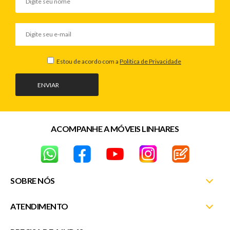
Estou de acordo com a
Política de Privacidade
ENVIAR
ACOMPANHE A MÓVEIS LINHARES
SOBRE NÓS
ATENDIMENTO
Nossas Lojas
Fale Conosco