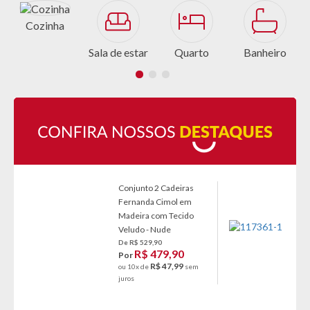
Cozinha
Sala de estar
Quarto
Banheiro
Conjunto 2 Cadeiras
Fernanda Cimol em
Madeira com Tecido
Veludo - Nude
De R$ 529,90
R$ 479,90
Por
R$ 47,99
ou 10x de
sem
juros