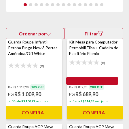
Ordenar por
Filtrar
Guarda Roupa Infantil
Kit Mesa para Computador
Peroba Pingo New 3 Portas -
Permóbili Elisa + Cadeira de
Amêndoa/Off White
Escritório Elomio
(0)
(0)
De R$ 1.119,90
10% OFF
De R$ 859,90
20% OFF
R$ 1.009,90
R$ 689,90
Por
Por
ou 10x de
R$ 100,99
sem juros
ou 6x de
R$ 114,98
sem juros
CONFIRA
CONFIRA
Guarda Roupa ACP Maya
Guarda Roupa ACP Maya