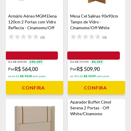
Armário Aéreo MGM Elena
Mesa Cel Salinas 90x90cm
120cm 2 Portas com Vidro
Tampo de Vidro -
Reflecta - Cinamomo/Off
Cinamomo/Off White
White
(0)
(0)
De R$ 699,90
19% OFF
De R$ 559,90
9% OFF
R$ 564,00
R$ 509,90
Por
Por
ou 6x de
R$ 94,00
sem juros
ou 10x de
R$ 50,99
sem juros
CONFIRA
CONFIRA
Aparador Buffet Cimol
Serena 2 Portas - Off
White/Cinamomo