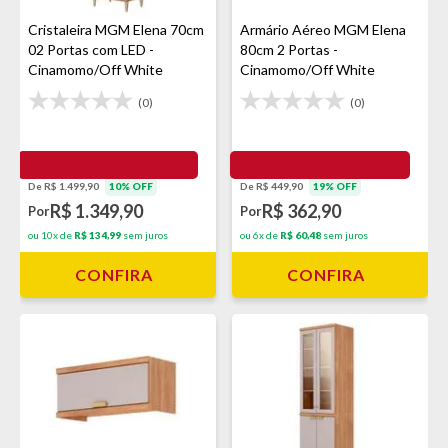
Cristaleira MGM Elena 70cm
Armário Aéreo MGM Elena
02 Portas com LED -
80cm 2 Portas -
Cinamomo/Off White
Cinamomo/Off White
(0)
(0)
De R$ 1.499,90
10% OFF
De R$ 449,90
19% OFF
R$ 1.349,90
R$ 362,90
Por
Por
ou 10x de
R$ 134,99
sem juros
ou 6x de
R$ 60,48
sem juros
CONFIRA
CONFIRA