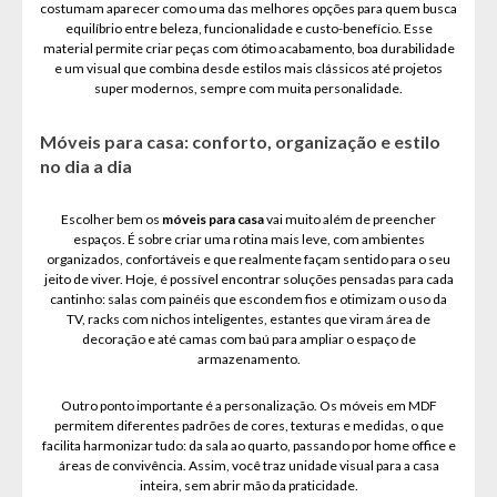
costumam aparecer como uma das melhores opções para quem busca
equilíbrio entre beleza, funcionalidade e custo-benefício. Esse
material permite criar peças com ótimo acabamento, boa durabilidade
e um visual que combina desde estilos mais clássicos até projetos
super modernos, sempre com muita personalidade.
Móveis para casa: conforto, organização e estilo
no dia a dia
Escolher bem os
móveis para casa
vai muito além de preencher
espaços. É sobre criar uma rotina mais leve, com ambientes
organizados, confortáveis e que realmente façam sentido para o seu
jeito de viver. Hoje, é possível encontrar soluções pensadas para cada
cantinho: salas com painéis que escondem fios e otimizam o uso da
TV, racks com nichos inteligentes, estantes que viram área de
decoração e até camas com baú para ampliar o espaço de
armazenamento.
Outro ponto importante é a personalização. Os móveis em MDF
permitem diferentes padrões de cores, texturas e medidas, o que
facilita harmonizar tudo: da sala ao quarto, passando por home office e
áreas de convivência. Assim, você traz unidade visual para a casa
inteira, sem abrir mão da praticidade.