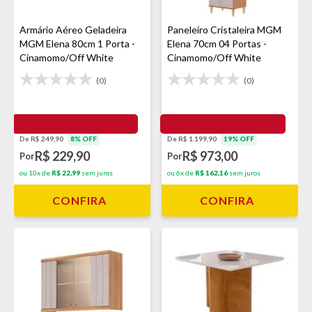
Armário Aéreo Geladeira
Paneleiro Cristaleira MGM
MGM Elena 80cm 1 Porta -
Elena 70cm 04 Portas -
Cinamomo/Off White
Cinamomo/Off White
(0)
(0)
De R$ 249,90
8% OFF
De R$ 1.199,90
19% OFF
R$ 229,90
R$ 973,00
Por
Por
ou 10x de
R$ 22,99
sem juros
ou 6x de
R$ 162,16
sem juros
CONFIRA
CONFIRA