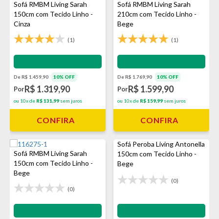
Sofá RMBM Living Sarah
Sofá RMBM Living Sarah
150cm com Tecido Linho -
210cm com Tecido Linho -
Cinza
Bege
(1)
(1)
Impermeabilização - VEDA
Impermeabilização - VEDA
De R$ 1.459,90
10% OFF
De R$ 1.769,90
10% OFF
R$ 1.319,90
R$ 1.599,90
Por
Por
ou 10x de
R$ 131,99
sem juros
ou 10x de
R$ 159,99
sem juros
CONFIRA
CONFIRA
Sofá Peroba Living Antonella
Sofá RMBM Living Sarah
150cm com Tecido Linho -
150cm com Tecido Linho -
Bege
Bege
(0)
(0)
Impermeabilização - VEDA
Impermeabilização - VEDA