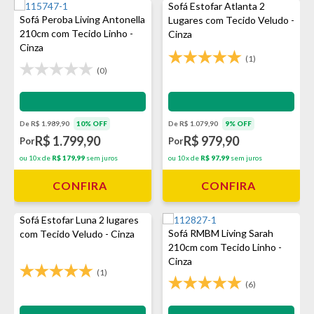
Sofá Estofar Atlanta 2
Sofá Peroba Living Antonella
Lugares com Tecido Veludo -
210cm com Tecido Linho -
Cinza
Cinza
(1)
(0)
Impermeabilização - VEDA
Impermeabilização - VEDA
De R$ 1.989,90
10% OFF
De R$ 1.079,90
9% OFF
R$ 1.799,90
R$ 979,90
Por
Por
ou 10x de
R$ 179,99
sem juros
ou 10x de
R$ 97,99
sem juros
CONFIRA
CONFIRA
Sofá Estofar Luna 2 lugares
Sofá RMBM Living Sarah
com Tecido Veludo - Cinza
210cm com Tecido Linho -
Cinza
(1)
(6)
Impermeabilização - VEDA
Impermeabilização - VEDA