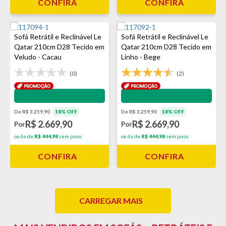
CONFIRA
CONFIRA
Sofá Retrátil e Reclinável Le
Sofá Retrátil e Reclinável Le
Qatar 210cm D28 Tecido em
Qatar 210cm D28 Tecido em
Veludo - Cacau
Linho - Bege
(0)
(2)
Impermeabilização - VEDA
Impermeabilização - VEDA
De R$ 3.259,90
18% OFF
De R$ 3.259,90
18% OFF
R$ 2.669,90
R$ 2.669,90
Por
Por
ou 6x de
R$ 444,98
sem juros
ou 6x de
R$ 444,98
sem juros
CONFIRA
CONFIRA
CARREGAR MAIS