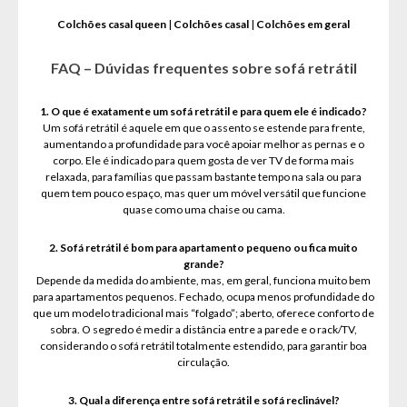
Colchões casal queen
|
Colchões casal
|
Colchões em geral
FAQ – Dúvidas frequentes sobre sofá retrátil
1. O que é exatamente um sofá retrátil e para quem ele é indicado?
Um sofá retrátil é aquele em que o assento se estende para frente,
aumentando a profundidade para você apoiar melhor as pernas e o
corpo. Ele é indicado para quem gosta de ver TV de forma mais
relaxada, para famílias que passam bastante tempo na sala ou para
quem tem pouco espaço, mas quer um móvel versátil que funcione
quase como uma chaise ou cama.
2. Sofá retrátil é bom para apartamento pequeno ou fica muito
grande?
Depende da medida do ambiente, mas, em geral, funciona muito bem
para apartamentos pequenos. Fechado, ocupa menos profundidade do
que um modelo tradicional mais “folgado”; aberto, oferece conforto de
sobra. O segredo é medir a distância entre a parede e o rack/TV,
considerando o sofá retrátil totalmente estendido, para garantir boa
circulação.
3. Qual a diferença entre sofá retrátil e sofá reclinável?