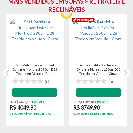
MAIS VENDIDOS EM SOFÁS > RETRÁTEIS E
RECLINÁVEIS
Sofá Retrátil e Reclinável Le
Sofá Retrátil e Reclinável Le
Qatar 210cm D28 Tecido em
Qatar 210cm D28 Tecido em
Linho - Bege
Veludo - Cacau
(2)
(0)
18% OFF
18% OFF
de R$ 3259,90
de R$ 3259,90
R$ 2669,90
R$ 2669,90
ou 6x de
R$ 444,98
sem juros
ou 6x de
R$ 444,98
sem juros