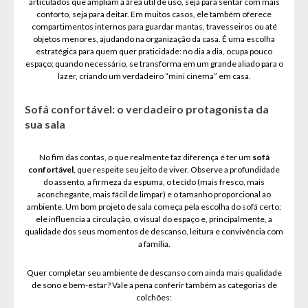
articulados que ampliam a área útil de uso, seja para sentar com mais
conforto, seja para deitar. Em muitos casos, ele também oferece
compartimentos internos para guardar mantas, travesseiros ou até
objetos menores, ajudando na organização da casa. É uma escolha
estratégica para quem quer praticidade: no dia a dia, ocupa pouco
espaço; quando necessário, se transforma em um grande aliado para o
lazer, criando um verdadeiro “mini cinema” em casa.
Sofá confortável: o verdadeiro protagonista da
sua sala
No fim das contas, o que realmente faz diferença é ter um
sofá
confortável
, que respeite seu jeito de viver. Observe a profundidade
do assento, a firmeza da espuma, o tecido (mais fresco, mais
aconchegante, mais fácil de limpar) e o tamanho proporcional ao
ambiente. Um bom projeto de sala começa pela escolha do sofá certo:
ele influencia a circulação, o visual do espaço e, principalmente, a
qualidade dos seus momentos de descanso, leitura e convivência com
a família.
Quer completar seu ambiente de descanso com ainda mais qualidade
de sono e bem-estar? Vale a pena conferir também as categorias de
colchões: