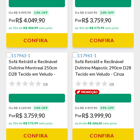
Impermeabilização - VEDA
Impermeabilização - VEDA
De R$ 4.499,90
10% OFF
De R$ 4.169,90
10% OFF
R$ 4.049,90
R$ 3.759,90
Por
Por
ou 10x de
R$ 404,99
sem juros
ou 10x de
R$ 375,99
sem juros
CONFIRA
CONFIRA
Sofá Retrátil e Reclinável
Sofá Retrátil e Reclinável
Dvitrine Montreal 250cm
Dvitrine Majestic 290cm D28
D28 Tecido em Veludo -
Tecido em Veludo - Cinza
Prata
(0)
(0)
Impermeabilização - VEDA
Impermeabilização - VEDA
De R$ 4.169,90
10% OFF
De R$ 4.929,90
19% OFF
R$ 3.759,90
R$ 3.999,90
Por
Por
ou 10x de
R$ 375,99
sem juros
ou 6x de
R$ 666,65
sem juros
CONFIRA
CONFIRA