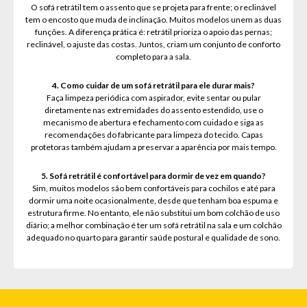
O sofá retrátil tem o assento que se projeta para frente; o reclinável
tem o encosto que muda de inclinação. Muitos modelos unem as duas
funções. A diferença prática é: retrátil prioriza o apoio das pernas;
reclinável, o ajuste das costas. Juntos, criam um conjunto de conforto
completo para a sala.
4. Como cuidar de um sofá retrátil para ele durar mais?
Faça limpeza periódica com aspirador, evite sentar ou pular
diretamente nas extremidades do assento estendido, use o
mecanismo de abertura e fechamento com cuidado e siga as
recomendações do fabricante para limpeza do tecido. Capas
protetoras também ajudam a preservar a aparência por mais tempo.
5. Sofá retrátil é confortável para dormir de vez em quando?
Sim, muitos modelos são bem confortáveis para cochilos e até para
dormir uma noite ocasionalmente, desde que tenham boa espuma e
estrutura firme. No entanto, ele não substitui um bom colchão de uso
diário; a melhor combinação é ter um sofá retrátil na sala e um colchão
adequado no quarto para garantir saúde postural e qualidade de sono.