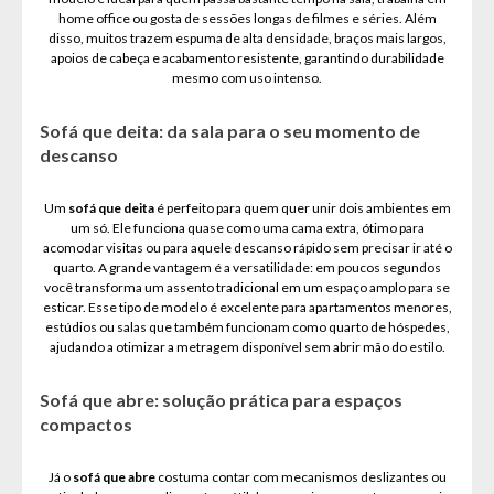
home office ou gosta de sessões longas de filmes e séries. Além
disso, muitos trazem espuma de alta densidade, braços mais largos,
apoios de cabeça e acabamento resistente, garantindo durabilidade
mesmo com uso intenso.
Sofá que deita: da sala para o seu momento de
descanso
Um
sofá que deita
é perfeito para quem quer unir dois ambientes em
um só. Ele funciona quase como uma cama extra, ótimo para
acomodar visitas ou para aquele descanso rápido sem precisar ir até o
quarto. A grande vantagem é a versatilidade: em poucos segundos
você transforma um assento tradicional em um espaço amplo para se
esticar. Esse tipo de modelo é excelente para apartamentos menores,
estúdios ou salas que também funcionam como quarto de hóspedes,
ajudando a otimizar a metragem disponível sem abrir mão do estilo.
Sofá que abre: solução prática para espaços
compactos
Já o
sofá que abre
costuma contar com mecanismos deslizantes ou