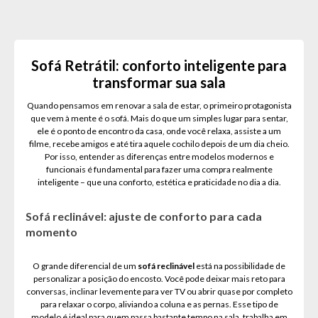
Sofá Retrátil: conforto inteligente para
transformar sua sala
Quando pensamos em renovar a sala de estar, o primeiro protagonista
que vem à mente é o sofá. Mais do que um simples lugar para sentar,
ele é o ponto de encontro da casa, onde você relaxa, assiste a um
filme, recebe amigos e até tira aquele cochilo depois de um dia cheio.
Por isso, entender as diferenças entre modelos modernos e
funcionais é fundamental para fazer uma compra realmente
inteligente – que una conforto, estética e praticidade no dia a dia.
Sofá reclinável: ajuste de conforto para cada
momento
O grande diferencial de um
sofá reclinável
está na possibilidade de
personalizar a posição do encosto. Você pode deixar mais reto para
conversas, inclinar levemente para ver TV ou abrir quase por completo
para relaxar o corpo, aliviando a coluna e as pernas. Esse tipo de
modelo é ideal para quem passa bastante tempo na sala, trabalha em