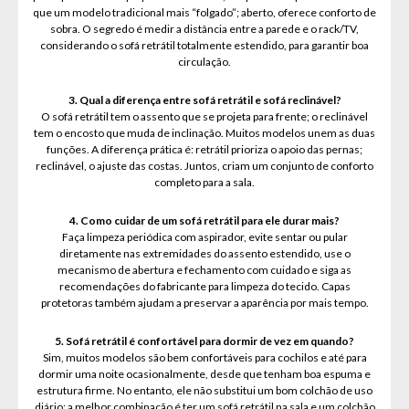
que um modelo tradicional mais “folgado”; aberto, oferece conforto de
sobra. O segredo é medir a distância entre a parede e o rack/TV,
considerando o sofá retrátil totalmente estendido, para garantir boa
circulação.
3. Qual a diferença entre sofá retrátil e sofá reclinável?
O sofá retrátil tem o assento que se projeta para frente; o reclinável
tem o encosto que muda de inclinação. Muitos modelos unem as duas
funções. A diferença prática é: retrátil prioriza o apoio das pernas;
reclinável, o ajuste das costas. Juntos, criam um conjunto de conforto
completo para a sala.
4. Como cuidar de um sofá retrátil para ele durar mais?
Faça limpeza periódica com aspirador, evite sentar ou pular
diretamente nas extremidades do assento estendido, use o
mecanismo de abertura e fechamento com cuidado e siga as
recomendações do fabricante para limpeza do tecido. Capas
protetoras também ajudam a preservar a aparência por mais tempo.
5. Sofá retrátil é confortável para dormir de vez em quando?
Sim, muitos modelos são bem confortáveis para cochilos e até para
dormir uma noite ocasionalmente, desde que tenham boa espuma e
estrutura firme. No entanto, ele não substitui um bom colchão de uso
diário; a melhor combinação é ter um sofá retrátil na sala e um colchão