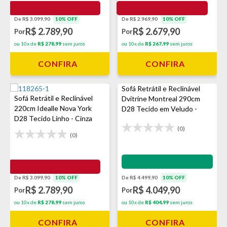
De R$ 2.969,90
10% OFF
De R$ 3.099,90
10% OFF
R$ 2.679,90
R$ 2.789,90
Por
Por
ou 10x de
R$ 267,99
sem juros
ou 10x de
R$ 278,99
sem juros
CONFIRA
CONFIRA
Sofá Retrátil e Reclinável
Sofá Retrátil e Reclinável
Dvitrine Montreal 290cm
220cm Idealle Nova York
D28 Tecido em Veludo -
D28 Tecido Linho - Cinza
Avelã
(0)
(0)
Impermeabilização - VEDA
De R$ 3.099,90
10% OFF
De R$ 4.499,90
10% OFF
R$ 2.789,90
R$ 4.049,90
Por
Por
ou 10x de
R$ 278,99
sem juros
ou 10x de
R$ 404,99
sem juros
CONFIRA
CONFIRA