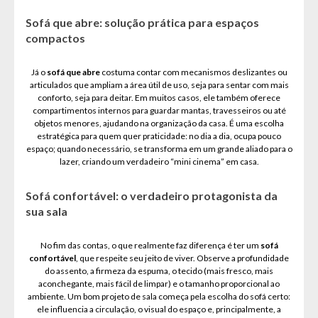
Sofá que abre: solução prática para espaços
compactos
Já o
sofá que abre
costuma contar com mecanismos deslizantes ou
articulados que ampliam a área útil de uso, seja para sentar com mais
conforto, seja para deitar. Em muitos casos, ele também oferece
compartimentos internos para guardar mantas, travesseiros ou até
objetos menores, ajudando na organização da casa. É uma escolha
estratégica para quem quer praticidade: no dia a dia, ocupa pouco
espaço; quando necessário, se transforma em um grande aliado para o
lazer, criando um verdadeiro “mini cinema” em casa.
Sofá confortável: o verdadeiro protagonista da
sua sala
No fim das contas, o que realmente faz diferença é ter um
sofá
confortável
, que respeite seu jeito de viver. Observe a profundidade
do assento, a firmeza da espuma, o tecido (mais fresco, mais
aconchegante, mais fácil de limpar) e o tamanho proporcional ao
ambiente. Um bom projeto de sala começa pela escolha do sofá certo:
ele influencia a circulação, o visual do espaço e, principalmente, a