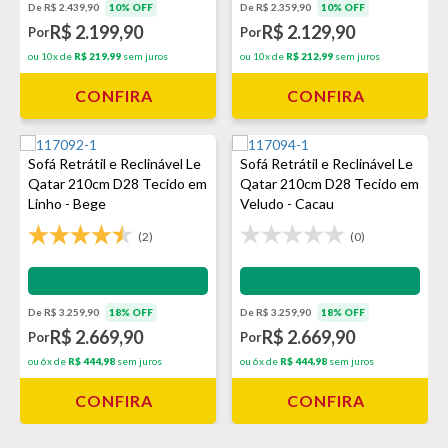
De R$ 2.439,90
10% OFF
De R$ 2.359,90
10% OFF
R$ 2.199,90
R$ 2.129,90
Por
Por
ou 10x de
R$ 219,99
sem juros
ou 10x de
R$ 212,99
sem juros
CONFIRA
CONFIRA
Sofá Retrátil e Reclinável Le
Sofá Retrátil e Reclinável Le
Qatar 210cm D28 Tecido em
Qatar 210cm D28 Tecido em
Linho - Bege
Veludo - Cacau
(2)
(0)
Impermeabilização - VEDA
Impermeabilização - VEDA
De R$ 3.259,90
18% OFF
De R$ 3.259,90
18% OFF
R$ 2.669,90
R$ 2.669,90
Por
Por
ou 6x de
R$ 444,98
sem juros
ou 6x de
R$ 444,98
sem juros
CONFIRA
CONFIRA