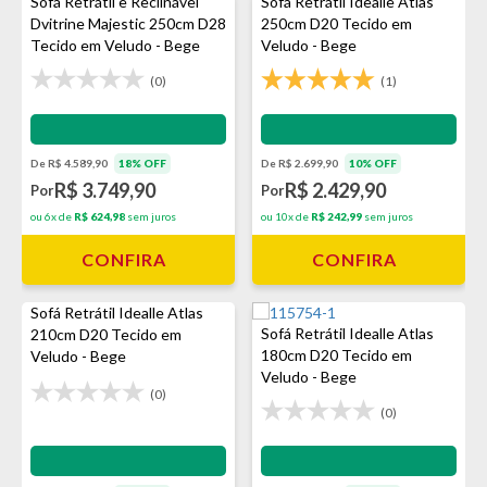
Sofá Retrátil e Reclinável
Sofá Retrátil Idealle Atlas
Dvitrine Majestic 250cm D28
250cm D20 Tecido em
Tecido em Veludo - Bege
Veludo - Bege
(0)
(1)
Impermeabilização - VEDA
Impermeabilização - VEDA
De R$ 4.589,90
18% OFF
De R$ 2.699,90
10% OFF
R$ 3.749,90
R$ 2.429,90
Por
Por
ou 6x de
R$ 624,98
sem juros
ou 10x de
R$ 242,99
sem juros
CONFIRA
CONFIRA
Sofá Retrátil Idealle Atlas
Sofá Retrátil Idealle Atlas
210cm D20 Tecido em
180cm D20 Tecido em
Veludo - Bege
Veludo - Bege
(0)
(0)
Impermeabilização - VEDA
Impermeabilização - VEDA