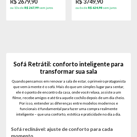
R$ 2679,90
R$ 3749,90
ou 10x de
R$ 267,99
sem juros
ou 6x de
R$ 624,98
sem juros
Sofá Retrátil: conforto inteligente para
transformar sua sala
Quando pensamos em renovar a sala de estar, o primeiro protagonista
que vem à mente é o sofá. Mais do que um simples lugar para sentar,
ele é o ponto de encontro da casa, onde você relaxa, assiste a um
filme, recebe amigos e até tira aquele cochilo depois de um dia cheio.
Por isso, entender as diferenças entre modelos modernos e
funcionais é fundamental para fazer uma compra realmente
inteligente – que una conforto, estética e praticidade no dia a dia.
Sofá reclinável: ajuste de conforto para cada
momento