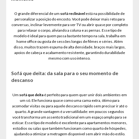
O grande diferencial de um
sofá reclinável
está na possibilidade de
personalizar a posição do encosto. Você pode deixar mais reto para
conversas, inclinar levemente para ver TV ou abrir quase por completo
para relaxar o corpo, aliviando a coluna e as pernas. Esse tipo de
modelo é ideal para quem passa bastante tempo na sala, trabalha em
home office ou gosta de sessões longas de filmes e séries. Além
disso, muitos trazem espuma de alta densidade, braços mais largos,
apoios de cabeça e acabamento resistente, garantindo durabilidade
mesmo com uso intenso.
Sofá que deita: da sala para o seu momento de
descanso
Um
sofá que deita
é perfeito para quem quer unir dois ambientes em
um só. Ele funciona quase como uma cama extra, ótimo para
acomodar visitas ou para aquele descanso rápido sem precisar ir até o
quarto. A grande vantagem é a versatilidade: em poucos segundos
você transforma um assento tradicional em um espaço amplo para se
esticar. Esse tipo de modelo é excelente para apartamentos menores,
estúdios ou salas que também funcionam como quarto de hóspedes,
ajudando a otimizar a metragem disponível sem abrir mão do estilo.