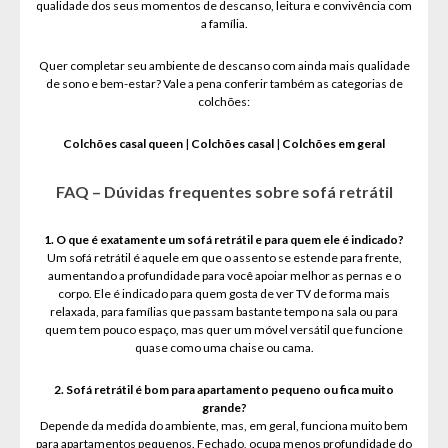
qualidade dos seus momentos de descanso, leitura e convivência com
a família.
Quer completar seu ambiente de descanso com ainda mais qualidade
de sono e bem-estar? Vale a pena conferir também as categorias de
colchões:
Colchões casal queen
|
Colchões casal
|
Colchões em geral
FAQ – Dúvidas frequentes sobre sofá retrátil
1. O que é exatamente um sofá retrátil e para quem ele é indicado?
Um sofá retrátil é aquele em que o assento se estende para frente,
aumentando a profundidade para você apoiar melhor as pernas e o
corpo. Ele é indicado para quem gosta de ver TV de forma mais
relaxada, para famílias que passam bastante tempo na sala ou para
quem tem pouco espaço, mas quer um móvel versátil que funcione
quase como uma chaise ou cama.
2. Sofá retrátil é bom para apartamento pequeno ou fica muito
grande?
Depende da medida do ambiente, mas, em geral, funciona muito bem
para apartamentos pequenos. Fechado, ocupa menos profundidade do