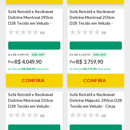
Sofá Retrátil e Reclinável
Sofá Retrátil e Reclinável
Dvitrine Montreal 290cm
Dvitrine Montreal 250cm
D28 Tecido em Veludo -
D28 Tecido em Veludo -
Prata
Avelã
(0)
(0)
Impermeabilização - VEDA
Impermeabilização - VEDA
De R$ 4.499,90
10% OFF
De R$ 4.169,90
10% OFF
R$ 4.049,90
R$ 3.759,90
Por
Por
ou 10x de
R$ 404,99
sem juros
ou 10x de
R$ 375,99
sem juros
CONFIRA
CONFIRA
Sofá Retrátil e Reclinável
Sofá Retrátil e Reclinável
Dvitrine Montreal 250cm
Dvitrine Majestic 290cm D28
D28 Tecido em Veludo -
Tecido em Veludo - Cinza
Prata
(0)
(0)
Impermeabilização - VEDA
Impermeabilização - VEDA