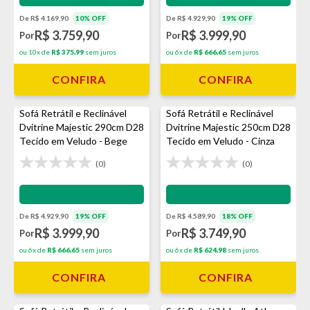
De R$ 4.169,90
10% OFF
De R$ 4.929,90
19% OFF
R$ 3.759,90
R$ 3.999,90
Por
Por
ou 10x de
R$ 375,99
sem juros
ou 6x de
R$ 666,65
sem juros
CONFIRA
CONFIRA
Sofá Retrátil e Reclinável
Sofá Retrátil e Reclinável
Dvitrine Majestic 290cm D28
Dvitrine Majestic 250cm D28
Tecido em Veludo - Bege
Tecido em Veludo - Cinza
(0)
(0)
Impermeabilização - VEDA
Impermeabilização - VEDA
De R$ 4.929,90
19% OFF
De R$ 4.589,90
18% OFF
R$ 3.999,90
R$ 3.749,90
Por
Por
ou 6x de
R$ 666,65
sem juros
ou 6x de
R$ 624,98
sem juros
CONFIRA
CONFIRA