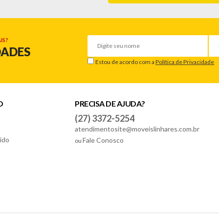
IS?
DADES
Estou de acordo com a
Política de Privacidade
O
PRECISA DE AJUDA?
(27) 3372-5254
atendimentosite@moveislinhares.com.br
ido
Fale Conosco
ou