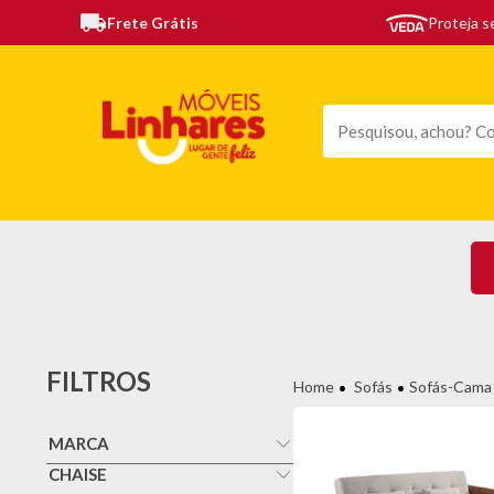
Frete Grátis
Proteja 
TODAS AS CATEGORIAS
MÓVEIS
SOFÁS
TE
FILTROS
Sofás
Sofás-Cama
MARCA
Orthomax
CHAISE