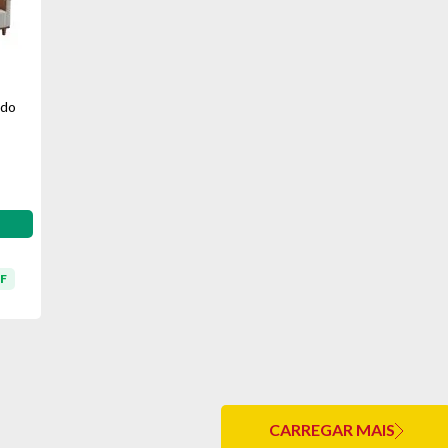
ido
F
CARREGAR MAIS