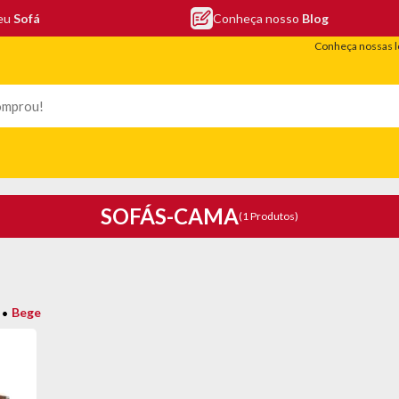
seu
Sofá
Conheça nosso
Blog
Conheça nossas l
LEFONIA
ELETRO
COLCHÕES
ELETRÔNICOS
PORTÁTEIS
SOFÁS-CAMA
(1 Produtos)
Bege