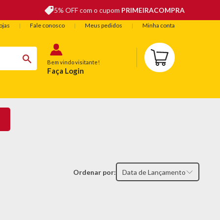
5% OFF com o cupom
PRIMEIRACOMPRA
ojas
Fale conosco
Meus pedidos
Minha conta
Bem vindo visitante!
Faça Login
BELEZA
ESPORTE E LAZER
OFERTAS DO DIA
Ordenar por:
Data de Lançamento