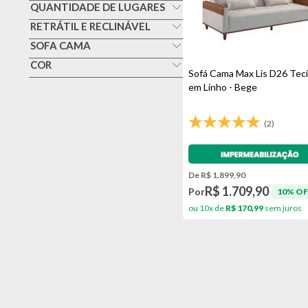
Não
QUANTIDADE DE LUGARES
Tres Lugares
RETRÁTIL E RECLINÁVEL
Não
SOFA CAMA
Sim
COR
Sofá Cama Max Lis D26 Tec
Bege
em Linho - Bege
Veja todas as opções
(2)
Impermeabilização - VEDA
De R$ 1.899,90
R$ 1.709,90
Por
10% OF
ou 10x de
R$ 170,99
sem juros