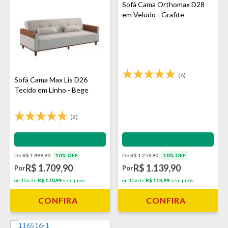
Sofá Cama Orthomax D28
em Veludo - Grafite
(6)
Sofá Cama Max Lis D26
Tecido em Linho - Bege
(2)
Impermeabilização - VEDA
Impermeabilização - VEDA
De R$ 1.899,90
10% OFF
De R$ 1.259,90
10% OFF
R$ 1.709,90
R$ 1.139,90
Por
Por
ou 10x de
R$ 170,99
sem juros
ou 10x de
R$ 113,99
sem juros
CONFIRA
CONFIRA