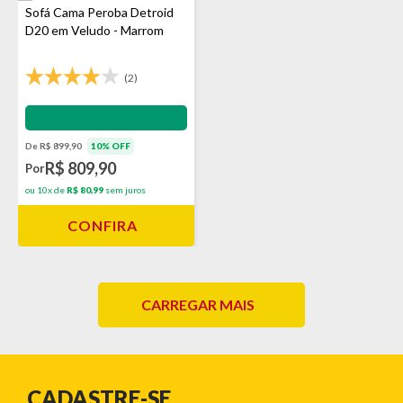
Sofá Cama Peroba Detroid
D20 em Veludo - Marrom
(2)
Impermeabilização - VEDA
De R$ 899,90
10% OFF
R$ 809,90
Por
ou 10x de
R$ 80,99
sem juros
CONFIRA
CARREGAR MAIS
CADASTRE-SE