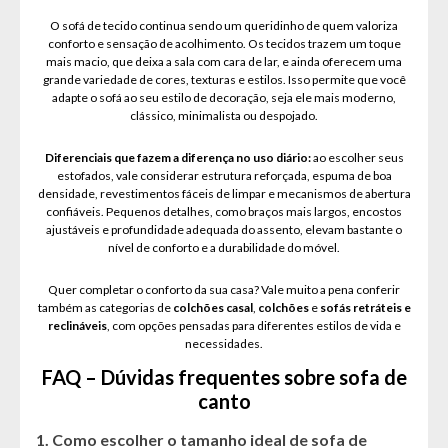
O sofá de tecido continua sendo um queridinho de quem valoriza
conforto e sensação de acolhimento. Os tecidos trazem um toque
mais macio, que deixa a sala com cara de lar, e ainda oferecem uma
grande variedade de cores, texturas e estilos. Isso permite que você
adapte o sofá ao seu estilo de decoração, seja ele mais moderno,
clássico, minimalista ou despojado.
Diferenciais que fazem a diferença no uso diário:
ao escolher seus
estofados, vale considerar estrutura reforçada, espuma de boa
densidade, revestimentos fáceis de limpar e mecanismos de abertura
confiáveis. Pequenos detalhes, como braços mais largos, encostos
ajustáveis e profundidade adequada do assento, elevam bastante o
nível de conforto e a durabilidade do móvel.
Quer completar o conforto da sua casa? Vale muito a pena conferir
também as categorias de
colchões casal
,
colchões
e
sofás retráteis e
reclináveis
, com opções pensadas para diferentes estilos de vida e
necessidades.
FAQ – Dúvidas frequentes sobre sofa de
canto
1. Como escolher o tamanho ideal de sofa de