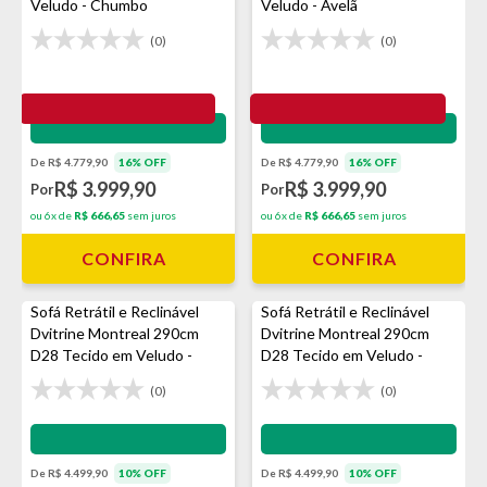
Veludo - Chumbo
Veludo - Avelã
(0)
(0)
Impermeabilização - VEDA
Impermeabilização - VEDA
De R$ 4.779,90
16% OFF
De R$ 4.779,90
16% OFF
R$ 3.999,90
R$ 3.999,90
Por
Por
ou 6x de
R$ 666,65
sem juros
ou 6x de
R$ 666,65
sem juros
CONFIRA
CONFIRA
Sofá Retrátil e Reclinável
Sofá Retrátil e Reclinável
Dvitrine Montreal 290cm
Dvitrine Montreal 290cm
D28 Tecido em Veludo -
D28 Tecido em Veludo -
Avelã
Prata
(0)
(0)
Impermeabilização - VEDA
Impermeabilização - VEDA
De R$ 4.499,90
10% OFF
De R$ 4.499,90
10% OFF