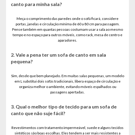
canto para minha sala?
Meça o comprimento das paredes onde o sofá ficará, considere
portas, janelas e circulação mínima de 60 a 80 cm para passagem.
Pense também em quantas pessoas costumam usar a sala ao mesmo
tempo e no espaço para outros móveis, como rack, mesa de centro e
aparadores.
2. Vale a pena ter um sofa de canto em sala
pequena?
Sim, desde que bem planejado. Em muitas salas pequenas, um modelo
em L substitui dois sofás tradicionais, libera espaço de circulação e
organiza melhor o ambiente, evitando móveis espalhados ou
passagens apertadas.
3. Qual o melhor tipo de tecido para um sofa de
canto que não suje fácil?
Revestimentos com tratamento impermeável, suede e alguns tecidos
sintéticos são boas escolhas. Eles tendem a ser mais resistentes a