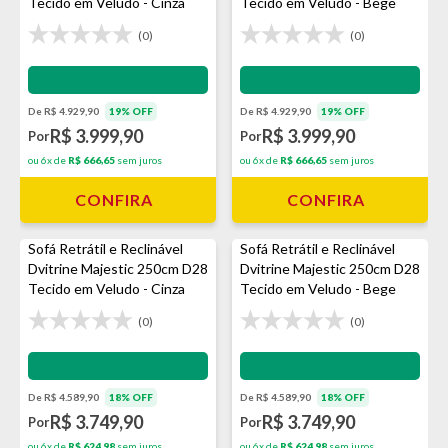
Tecido em Veludo - Cinza
Tecido em Veludo - Bege
(0)
(0)
Impermeabilização - VEDA
Impermeabilização - VEDA
De R$ 4.929,90
19% OFF
De R$ 4.929,90
19% OFF
R$ 3.999,90
R$ 3.999,90
Por
Por
ou 6x de
R$ 666,65
sem juros
ou 6x de
R$ 666,65
sem juros
CONFIRA
CONFIRA
Sofá Retrátil e Reclinável
Sofá Retrátil e Reclinável
Dvitrine Majestic 250cm D28
Dvitrine Majestic 250cm D28
Tecido em Veludo - Cinza
Tecido em Veludo - Bege
(0)
(0)
Impermeabilização - VEDA
Impermeabilização - VEDA
De R$ 4.589,90
18% OFF
De R$ 4.589,90
18% OFF
R$ 3.749,90
R$ 3.749,90
Por
Por
ou 6x de
R$ 624,98
sem juros
ou 6x de
R$ 624,98
sem juros