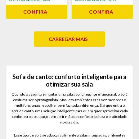
CONFIRA
CONFIRA
CARREGAR MAIS
Sofa de canto: conforto inteligente para
otimizar sua sala
Quando o assunto é montar uma sala aconchegante e funcional, o sofá
costuma ser o protagonista. Mas, em ambientes cada vez menores e
multifuncionais, escolher bem faz toda a diferença. É aí que entra o
sofa de canto, uma solução inteligente para quem quer aproveitar cada
centímetro do espaço sem abrir mão de conforto, beleza e praticidade
no dia a dia.
Esse tipo de sofá se adapta facilmente a salas integradas, ambientes