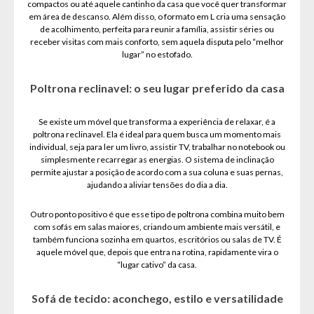
compactos ou até aquele cantinho da casa que você quer transformar
em área de descanso. Além disso, o formato em L cria uma sensação
de acolhimento, perfeita para reunir a família, assistir séries ou
receber visitas com mais conforto, sem aquela disputa pelo “melhor
lugar” no estofado.
Poltrona reclinavel: o seu lugar preferido da casa
Se existe um móvel que transforma a experiência de relaxar, é a
poltrona reclinavel. Ela é ideal para quem busca um momento mais
individual, seja para ler um livro, assistir TV, trabalhar no notebook ou
simplesmente recarregar as energias. O sistema de inclinação
permite ajustar a posição de acordo com a sua coluna e suas pernas,
ajudando a aliviar tensões do dia a dia.
Outro ponto positivo é que esse tipo de poltrona combina muito bem
com sofás em salas maiores, criando um ambiente mais versátil, e
também funciona sozinha em quartos, escritórios ou salas de TV. É
aquele móvel que, depois que entra na rotina, rapidamente vira o
“lugar cativo” da casa.
Sofá de tecido: aconchego, estilo e versatilidade