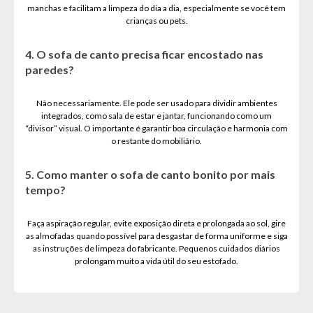
manchas e facilitam a limpeza do dia a dia, especialmente se você tem
crianças ou pets.
4. O sofa de canto precisa ficar encostado nas
paredes?
Não necessariamente. Ele pode ser usado para dividir ambientes
integrados, como sala de estar e jantar, funcionando como um
“divisor” visual. O importante é garantir boa circulação e harmonia com
o restante do mobiliário.
5. Como manter o sofa de canto bonito por mais
tempo?
Faça aspiração regular, evite exposição direta e prolongada ao sol, gire
as almofadas quando possível para desgastar de forma uniforme e siga
as instruções de limpeza do fabricante. Pequenos cuidados diários
prolongam muito a vida útil do seu estofado.