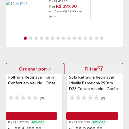
De R$ 439,90
R$ 399,90
Por
R$ 39,99
ou 10x de
sem
juros
Ordenar por
Filtrar
Poltrona Reclinável Tianjin
Sofá Retrátil e Reclinável
Confort em Veludo - Cinza
Idealle Barcelona 290cm
D28 Tecido Veludo - Grafite
(0)
(0)
De R$ 1.879,90
20% OFF
De R$ 3.319,90
10% OFF