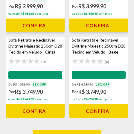
R$ 3.999,90
R$ 3.999,90
Por
Por
ou 6x de
R$ 666,65
sem juros
ou 6x de
R$ 666,65
sem juros
CONFIRA
CONFIRA
Sofá Retrátil e Reclinável
Sofá Retrátil e Reclinável
Dvitrine Majestic 250cm D28
Dvitrine Majestic 250cm D28
Tecido em Veludo - Cinza
Tecido em Veludo - Bege
(0)
(0)
Impermeabilização - VEDA
Impermeabilização - VEDA
De R$ 4.589,90
18% OFF
De R$ 4.589,90
18% OFF
R$ 3.749,90
R$ 3.749,90
Por
Por
ou 6x de
R$ 624,98
sem juros
ou 6x de
R$ 624,98
sem juros
CONFIRA
CONFIRA