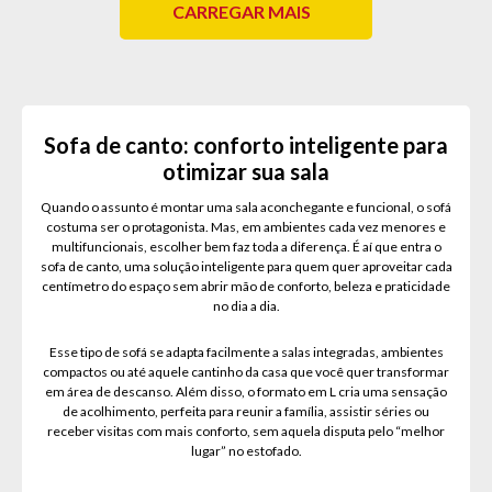
CARREGAR MAIS
Sofa de canto: conforto inteligente para
otimizar sua sala
Quando o assunto é montar uma sala aconchegante e funcional, o sofá
costuma ser o protagonista. Mas, em ambientes cada vez menores e
multifuncionais, escolher bem faz toda a diferença. É aí que entra o
sofa de canto, uma solução inteligente para quem quer aproveitar cada
centímetro do espaço sem abrir mão de conforto, beleza e praticidade
no dia a dia.
Esse tipo de sofá se adapta facilmente a salas integradas, ambientes
compactos ou até aquele cantinho da casa que você quer transformar
em área de descanso. Além disso, o formato em L cria uma sensação
de acolhimento, perfeita para reunir a família, assistir séries ou
receber visitas com mais conforto, sem aquela disputa pelo “melhor
lugar” no estofado.