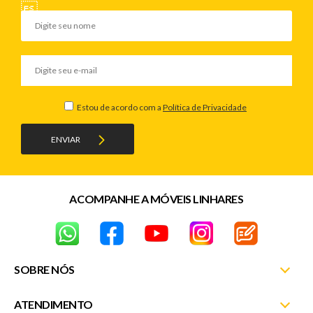
Estou de acordo com a
Política de Privacidade
ENVIAR
ACOMPANHE A MÓVEIS LINHARES
SOBRE NÓS
ATENDIMENTO
Nossas Lojas