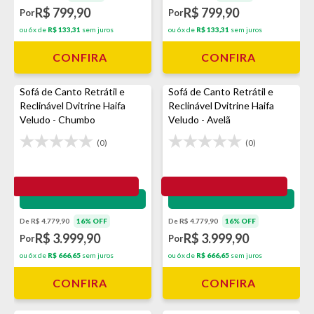
R$ 799,90
R$ 799,90
Por
Por
ou 6x de
R$ 133,31
sem juros
ou 6x de
R$ 133,31
sem juros
CONFIRA
CONFIRA
Sofá de Canto Retrátil e
Sofá de Canto Retrátil e
Reclinável Dvitrine Haifa
Reclinável Dvitrine Haifa
Veludo - Chumbo
Veludo - Avelã
(0)
(0)
Impermeabilização - VEDA
Impermeabilização - VEDA
De R$ 4.779,90
16% OFF
De R$ 4.779,90
16% OFF
R$ 3.999,90
R$ 3.999,90
Por
Por
ou 6x de
R$ 666,65
sem juros
ou 6x de
R$ 666,65
sem juros
CONFIRA
CONFIRA