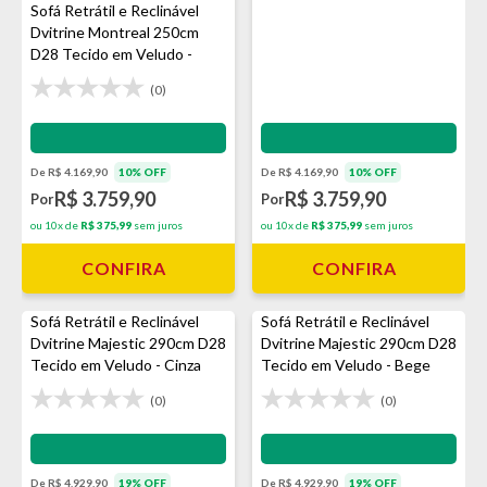
Sofá Retrátil e Reclinável
Dvitrine Montreal 250cm
D28 Tecido em Veludo -
Avelã
(0)
Impermeabilização - VEDA
Impermeabilização - VEDA
De R$ 4.169,90
10% OFF
De R$ 4.169,90
10% OFF
R$ 3.759,90
R$ 3.759,90
Por
Por
ou 10x de
R$ 375,99
sem juros
ou 10x de
R$ 375,99
sem juros
CONFIRA
CONFIRA
Sofá Retrátil e Reclinável
Sofá Retrátil e Reclinável
Dvitrine Majestic 290cm D28
Dvitrine Majestic 290cm D28
Tecido em Veludo - Cinza
Tecido em Veludo - Bege
(0)
(0)
Impermeabilização - VEDA
Impermeabilização - VEDA
De R$ 4.929,90
19% OFF
De R$ 4.929,90
19% OFF