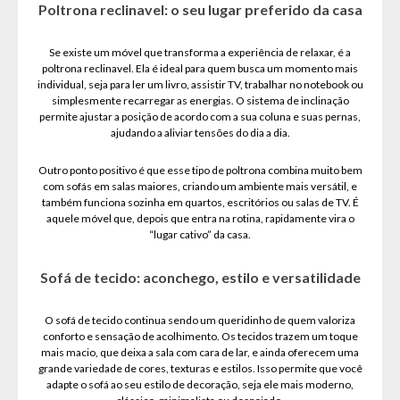
Poltrona reclinavel: o seu lugar preferido da casa
Se existe um móvel que transforma a experiência de relaxar, é a
poltrona reclinavel. Ela é ideal para quem busca um momento mais
individual, seja para ler um livro, assistir TV, trabalhar no notebook ou
simplesmente recarregar as energias. O sistema de inclinação
permite ajustar a posição de acordo com a sua coluna e suas pernas,
ajudando a aliviar tensões do dia a dia.
Outro ponto positivo é que esse tipo de poltrona combina muito bem
com sofás em salas maiores, criando um ambiente mais versátil, e
também funciona sozinha em quartos, escritórios ou salas de TV. É
aquele móvel que, depois que entra na rotina, rapidamente vira o
“lugar cativo” da casa.
Sofá de tecido: aconchego, estilo e versatilidade
O sofá de tecido continua sendo um queridinho de quem valoriza
conforto e sensação de acolhimento. Os tecidos trazem um toque
mais macio, que deixa a sala com cara de lar, e ainda oferecem uma
grande variedade de cores, texturas e estilos. Isso permite que você
adapte o sofá ao seu estilo de decoração, seja ele mais moderno,