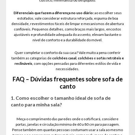
clássico, minimalista ou despojado.
Diferenciais que fazem a diferença no uso diário:
ao escolher seus
estofados, vale considerar estrutura reforçada, espuma de boa
densidade, revestimentos fáceis de limpar e mecanismos de abertura
confiáveis. Pequenos detalhes, como braços mais largos, encostos
ajustáveis e profundidade adequada do assento, elevam bastante o
nível de conforto e a durabilidade do móvel.
Quer completar o conforto da sua casa? Vale muito a pena conferir
também as categorias de
colchões casal
,
colchões
e
sofás retráteis e
reclináveis
, com opções pensadas para diferentes estilos de vida e
necessidades.
FAQ – Dúvidas frequentes sobre sofa de
canto
1. Como escolher o tamanho ideal de sofa de
canto para minha sala?
Meça o comprimento das paredes onde o sofá ficará, considere
portas, janelas e circulação mínima de 60 a 80 cm para passagem.
Pense também em quantas pessoas costumam usar a sala ao mesmo