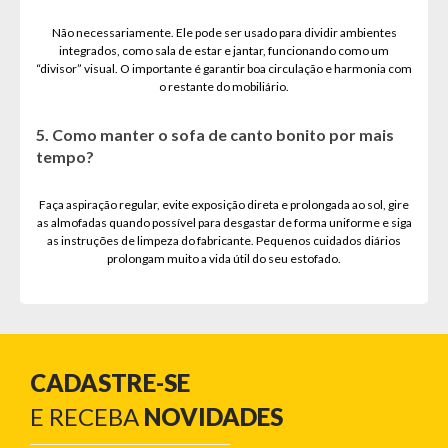
Não necessariamente. Ele pode ser usado para dividir ambientes
integrados, como sala de estar e jantar, funcionando como um
“divisor” visual. O importante é garantir boa circulação e harmonia com
o restante do mobiliário.
5. Como manter o sofa de canto bonito por mais
tempo?
Faça aspiração regular, evite exposição direta e prolongada ao sol, gire
as almofadas quando possível para desgastar de forma uniforme e siga
as instruções de limpeza do fabricante. Pequenos cuidados diários
prolongam muito a vida útil do seu estofado.
CADASTRE-SE
E RECEBA
NOVIDADES