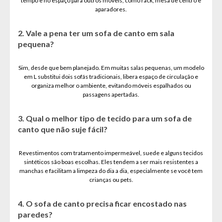
tempo e no espaço para outros móveis, como rack, mesa de centro e
aparadores.
2. Vale a pena ter um sofa de canto em sala
pequena?
Sim, desde que bem planejado. Em muitas salas pequenas, um modelo
em L substitui dois sofás tradicionais, libera espaço de circulação e
organiza melhor o ambiente, evitando móveis espalhados ou
passagens apertadas.
3. Qual o melhor tipo de tecido para um sofa de
canto que não suje fácil?
Revestimentos com tratamento impermeável, suede e alguns tecidos
sintéticos são boas escolhas. Eles tendem a ser mais resistentes a
manchas e facilitam a limpeza do dia a dia, especialmente se você tem
crianças ou pets.
4. O sofa de canto precisa ficar encostado nas
paredes?