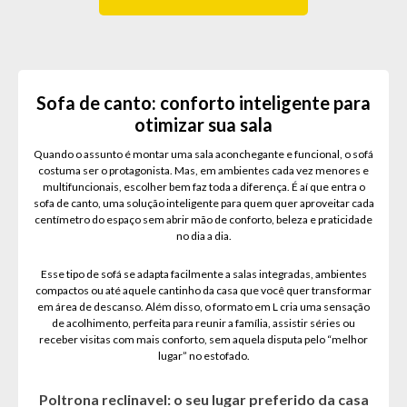
Sofa de canto: conforto inteligente para
otimizar sua sala
Quando o assunto é montar uma sala aconchegante e funcional, o sofá
costuma ser o protagonista. Mas, em ambientes cada vez menores e
multifuncionais, escolher bem faz toda a diferença. É aí que entra o
sofa de canto, uma solução inteligente para quem quer aproveitar cada
centímetro do espaço sem abrir mão de conforto, beleza e praticidade
no dia a dia.
Esse tipo de sofá se adapta facilmente a salas integradas, ambientes
compactos ou até aquele cantinho da casa que você quer transformar
em área de descanso. Além disso, o formato em L cria uma sensação
de acolhimento, perfeita para reunir a família, assistir séries ou
receber visitas com mais conforto, sem aquela disputa pelo “melhor
lugar” no estofado.
Poltrona reclinavel: o seu lugar preferido da casa