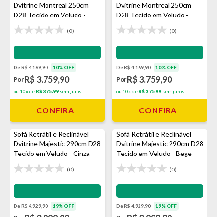
Dvitrine Montreal 250cm
Dvitrine Montreal 250cm
D28 Tecido em Veludo -
D28 Tecido em Veludo -
Avelã
Prata
(0)
(0)
Impermeabilização - VEDA
Impermeabilização - VEDA
De R$ 4.169,90
10% OFF
De R$ 4.169,90
10% OFF
R$ 3.759,90
R$ 3.759,90
Por
Por
ou 10x de
R$ 375,99
sem juros
ou 10x de
R$ 375,99
sem juros
CONFIRA
CONFIRA
Sofá Retrátil e Reclinável
Sofá Retrátil e Reclinável
Dvitrine Majestic 290cm D28
Dvitrine Majestic 290cm D28
Tecido em Veludo - Cinza
Tecido em Veludo - Bege
(0)
(0)
Impermeabilização - VEDA
Impermeabilização - VEDA
De R$ 4.929,90
19% OFF
De R$ 4.929,90
19% OFF