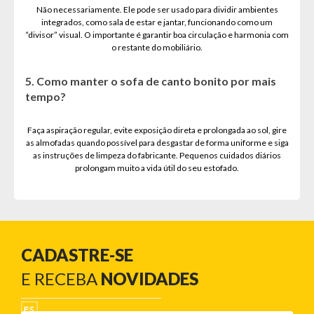
Não necessariamente. Ele pode ser usado para dividir ambientes
integrados, como sala de estar e jantar, funcionando como um
“divisor” visual. O importante é garantir boa circulação e harmonia com
o restante do mobiliário.
5. Como manter o sofa de canto bonito por mais
tempo?
Faça aspiração regular, evite exposição direta e prolongada ao sol, gire
as almofadas quando possível para desgastar de forma uniforme e siga
as instruções de limpeza do fabricante. Pequenos cuidados diários
prolongam muito a vida útil do seu estofado.
CADASTRE-SE
E RECEBA
NOVIDADES