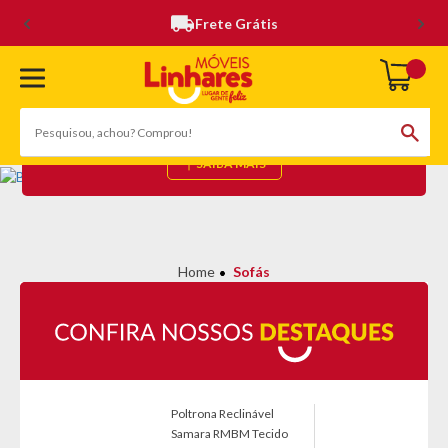
Frete Grátis
SOFÁS
(111 Produtos)
SAIBA MAIS
Sofás
Poltrona Reclinável
Samara RMBM Tecido