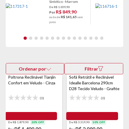
Sintético - Marrom
De R$ 1.039,90
R$ 849,90
Por
R$ 141,65
ou 6x de
sem
juros
Ordenar por
Filtrar
Poltrona Reclinável Tianjin
Sofá Retrátil e Reclinável
Confort em Veludo - Cinza
Idealle Barcelona 290cm
D28 Tecido Veludo - Grafite
(0)
(0)
De R$ 1.879,90
20% OFF
De R$ 3.319,90
10% OFF