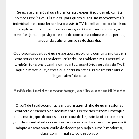
Se existe um móvel que transforma a experiência de relaxar, é a
poltrona reclinavel. Ela é ideal para quem busca um momento mais
individual, seja para ler um livro, assistir TV, trabalhar no notebook ou
simplesmente recarregar as energias. O sistema de inclinação
permite ajustar a posição de acordo com a sua coluna e suas pernas,
ajudando a aliviar tensões do dia a dia.
Outro ponto positivo é que esse tipo de poltrona combina muito bem
com sofás em salas maiores, criando um ambiente mais versátil, e
também funciona sozinha em quartos, escritórios ou salas de TV. É
aquele móvel que, depois que entra na rotina, rapidamente vira o
“lugar cativo” da casa.
Sofá de tecido: aconchego, estilo e versatilidade
O sofá de tecido continua sendo um queridinho de quem valoriza
conforto e sensação de acolhimento. Os tecidos trazem um toque
mais macio, que deixa a sala com cara de lar, e ainda oferecem uma
grande variedade de cores, texturas e estilos. Isso permite que você
adapte o sofá ao seu estilo de decoração, seja ele mais moderno,
clássico, minimalista ou despojado.