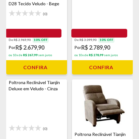
D28 Tecido Veludo - Bege
(0)
De R$ 2.969,90
10% OFF
De R$ 3.099,90
10% OFF
R$ 2.679,90
R$ 2.789,90
Por
Por
ou 10x de
R$ 267,99
sem juros
ou 10x de
R$ 278,99
sem juros
CONFIRA
CONFIRA
Poltrona Reclinável Tianjin
Deluxe em Veludo - Cinza
(0)
Poltrona Reclinável Tianjin