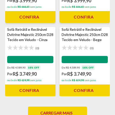
R$ 3.999,90
R$ 3.999,90
Por
Por
ou 6x de
R$ 666,65
sem juros
ou 6x de
R$ 666,65
sem juros
CONFIRA
CONFIRA
Sofá Retrátil e Reclinável
Sofá Retrátil e Reclinável
Dvitrine Majestic 250cm D28
Dvitrine Majestic 250cm D28
Tecido em Veludo - Cinza
Tecido em Veludo - Bege
(0)
(0)
Impermeabilização - VEDA
Impermeabilização - VEDA
De R$ 4.589,90
18% OFF
De R$ 4.589,90
18% OFF
R$ 3.749,90
R$ 3.749,90
Por
Por
ou 6x de
R$ 624,98
sem juros
ou 6x de
R$ 624,98
sem juros
CONFIRA
CONFIRA
CARREGAR MAIS