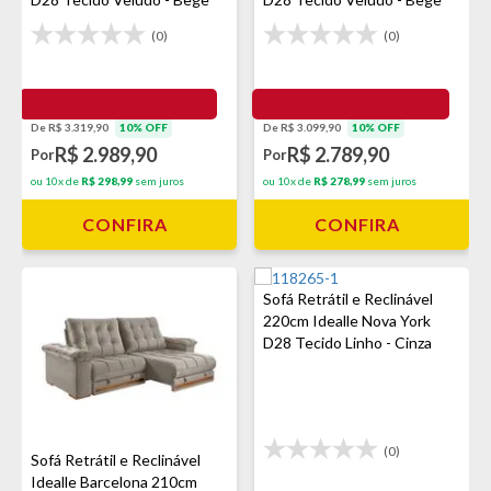
(0)
(0)
De R$ 3.319,90
10% OFF
De R$ 3.099,90
10% OFF
R$ 2.989,90
R$ 2.789,90
Por
Por
ou 10x de
R$ 298,99
sem juros
ou 10x de
R$ 278,99
sem juros
CONFIRA
CONFIRA
Sofá Retrátil e Reclinável
220cm Idealle Nova York
D28 Tecido Linho - Cinza
(0)
Sofá Retrátil e Reclinável
Idealle Barcelona 210cm