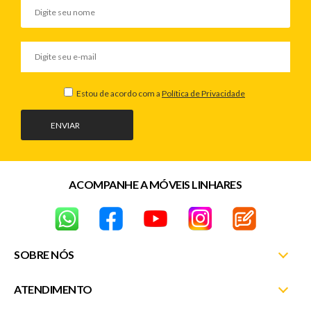
Estou de acordo com a
Política de Privacidade
ENVIAR
ACOMPANHE A MÓVEIS LINHARES
SOBRE NÓS
ATENDIMENTO
Nossas Lojas