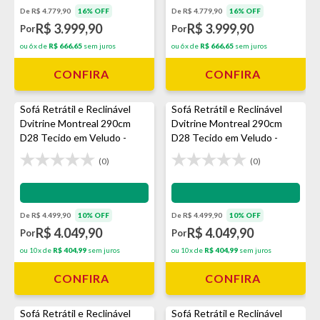
De R$ 4.779,90
16% OFF
De R$ 4.779,90
16% OFF
R$ 3.999,90
R$ 3.999,90
Por
Por
ou 6x de
R$ 666,65
sem juros
ou 6x de
R$ 666,65
sem juros
CONFIRA
CONFIRA
Sofá Retrátil e Reclinável
Sofá Retrátil e Reclinável
Dvitrine Montreal 290cm
Dvitrine Montreal 290cm
D28 Tecido em Veludo -
D28 Tecido em Veludo -
Avelã
Prata
(0)
(0)
Impermeabilização - VEDA
Impermeabilização - VEDA
De R$ 4.499,90
10% OFF
De R$ 4.499,90
10% OFF
R$ 4.049,90
R$ 4.049,90
Por
Por
ou 10x de
R$ 404,99
sem juros
ou 10x de
R$ 404,99
sem juros
CONFIRA
CONFIRA
Sofá Retrátil e Reclinável
Sofá Retrátil e Reclinável