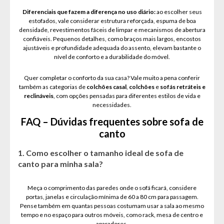
Diferenciais que fazem a diferença no uso diário:
ao escolher seus
estofados, vale considerar estrutura reforçada, espuma de boa
densidade, revestimentos fáceis de limpar e mecanismos de abertura
confiáveis. Pequenos detalhes, como braços mais largos, encostos
ajustáveis e profundidade adequada do assento, elevam bastante o
nível de conforto e a durabilidade do móvel.
Quer completar o conforto da sua casa? Vale muito a pena conferir
também as categorias de
colchões casal
,
colchões
e
sofás retráteis e
reclináveis
, com opções pensadas para diferentes estilos de vida e
necessidades.
FAQ – Dúvidas frequentes sobre sofa de
canto
1. Como escolher o tamanho ideal de sofa de
canto para minha sala?
Meça o comprimento das paredes onde o sofá ficará, considere
portas, janelas e circulação mínima de 60 a 80 cm para passagem.
Pense também em quantas pessoas costumam usar a sala ao mesmo
tempo e no espaço para outros móveis, como rack, mesa de centro e
aparadores.