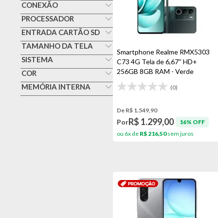
Um
CONEXÃO
Realme
4g
PROCESSADOR
Dois
Samsung
Octa Core
ENTRADA CARTÃO SD
5g
Sim
TAMANHO DA TELA
Bluetooth
Smartphone Realme RMX5303
6,6 Polegadas
SISTEMA
C73 4G Tela de 6,67'' HD+
Wi-fi
256GB 8GB RAM - Verde
Android
COR
6,67 Polegadas
Azul Escuro
MEMÓRIA INTERNA
(0)
6,71 Polegadas
128gb
Bege
Mais De 6,71 Polegadas
De R$ 1.549,90
256gb
Cinza
R$ 1.299,00
Por
16% OFF
6gb
ou 6x de
R$ 216,50
sem juros
Dourado
Laranja
Preto
Verde
Violeta