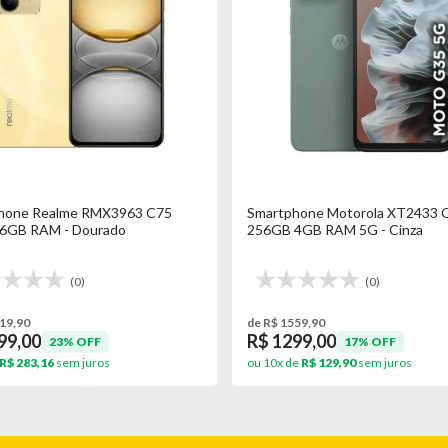
hone Realme RMX3963 C75
Smartphone Motorola XT2433 
6GB RAM - Dourado
256GB 4GB RAM 5G - Cinza
(0)
(0)
19,90
de R$ 1559,90
99,00
R$ 1299,00
23% OFF
17% OFF
R$ 283,16
sem juros
ou 10x de
R$ 129,90
sem juros