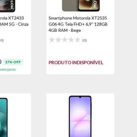
rola XT2433
Smartphone Motorola XT2535
AM 5G - Cinza
G06 4G Tela FHD+ 6,9'' 128GB
4GB RAM - Bege
(0)
(0)
0
17% OFF
PRODUTO INDISPONÍVEL
sem juros