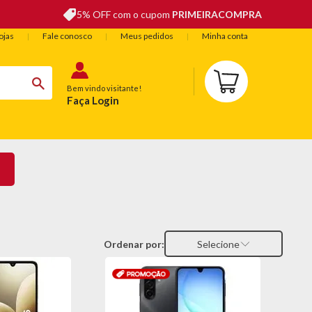
5% OFF com o cupom
PRIMEIRACOMPRA
ojas
Fale conosco
Meus pedidos
Minha conta
Bem vindo visitante!
Faça Login
BELEZA
ESPORTE E LAZER
OFERTAS DO DIA
Ordenar por:
Selecione