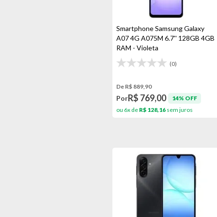
Smartphone Samsung Galaxy
A07 4G A075M 6.7'' 128GB 4GB
RAM - Violeta
(0)
De R$ 889,90
R$ 769,00
Por
14% OFF
ou 6x de
R$ 128,16
sem juros