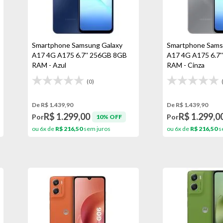
Smartphone Samsung Galaxy
Smartphone Sams
A17 4G A175 6.7'' 256GB 8GB
A17 4G A175 6.7
RAM - Azul
RAM - Cinza
(0)
De R$ 1.439,90
De R$ 1.439,90
R$ 1.299,00
R$ 1.299,0
Por
Por
10% OFF
ou 6x de
R$ 216,50
sem juros
ou 6x de
R$ 216,50
s