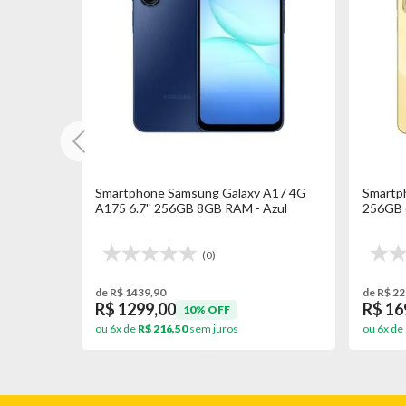
 C73 4G
Smartphone Samsung Galaxy A17 4G
Smartp
B RAM -
A175 6.7'' 256GB 8GB RAM - Azul
256GB 
(0)
de R$ 1439,90
de R$ 22
R$ 1299,00
R$ 16
10% OFF
ou 6x de
R$ 216,50
sem juros
ou 6x de