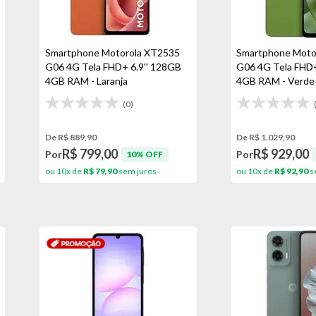
Smartphone Motorola XT2535
Smartphone Moto
G06 4G Tela FHD+ 6.9'' 128GB
G06 4G Tela FHD+
4GB RAM - Laranja
4GB RAM - Verde
(0)
De R$ 889,90
De R$ 1.029,90
R$ 799,00
R$ 929,00
Por
Por
10% OFF
ou 10x de
R$ 79,90
sem juros
ou 10x de
R$ 92,90
s