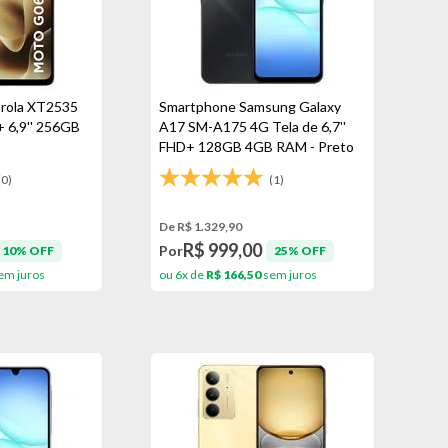
rola XT2535
Smartphone Samsung Galaxy
 6,9'' 256GB
A17 SM-A175 4G Tela de 6,7''
FHD+ 128GB 4GB RAM - Preto
(0)
(1)
De R$ 1.329,90
R$ 999,00
Por
10% OFF
25% OFF
em juros
ou 6x de
R$ 166,50
sem juros