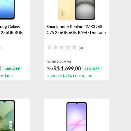
ung Galaxy
Smartphone Realme RMX3963
'' 256GB 8GB
C75 256GB 6GB RAM - Dourado
(0)
(0)
De R$ 2.219,90
0
R$ 1.699,00
Por
10% OFF
23% OFF
em juros
ou 6x de
R$ 283,16
sem juros