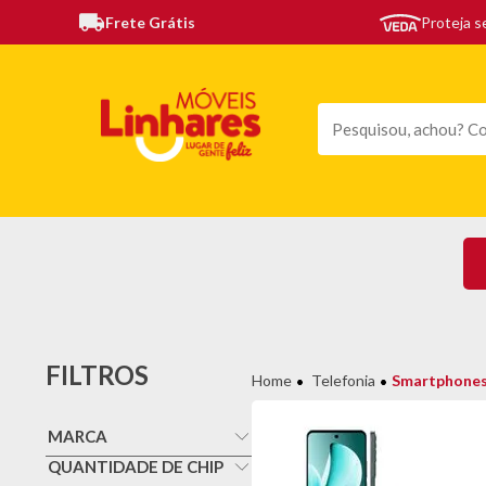
Frete Grátis
Proteja 
TODAS AS CATEGORIAS
MÓVEIS
SOFÁS
TE
FILTROS
Telefonia
Smartphone
MARCA
Motorola
QUANTIDADE DE CHIP