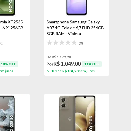
rola XT2535
Smartphone Samsung Galaxy
 6.9'' 256GB
A07 4G Tela de 6,7 FHD 256GB
8GB RAM - Violeta
(0)
(0)
De R$ 1.179,90
R$ 1.049,00
Por
10% OFF
11% OFF
em juros
ou 10x de
R$ 104,90
sem juros