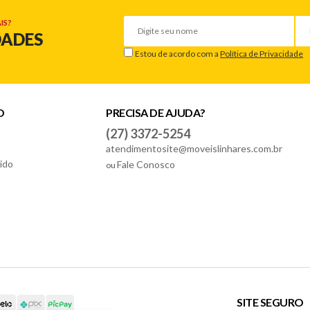
IS?
DADES
Estou de acordo com a
Política de Privacidade
O
PRECISA DE AJUDA?
(27) 3372-5254
atendimentosite@moveislinhares.com.br
ido
Fale Conosco
ou
SITE SEGURO