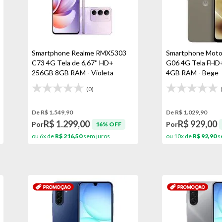
Smartphone Realme RMX5303
Smartphone Moto
C73 4G Tela de 6,67'' HD+
G06 4G Tela FHD+
256GB 8GB RAM - Violeta
4GB RAM - Bege
(0)
De R$ 1.549,90
De R$ 1.029,90
R$ 1.299,00
R$ 929,00
Por
Por
16% OFF
ou 6x de
R$ 216,50
sem juros
ou 10x de
R$ 92,90
s