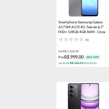
Smartphone Samsung Galaxy
A17 SM-A175 4G Tela de 6,7''
FHD+ 128GB 4GB RAM - Cinza
(0)
De R$ 1.329,90
R$ 999,00
Por
25% OFF
ou 6x de
R$ 166,50
sem juros