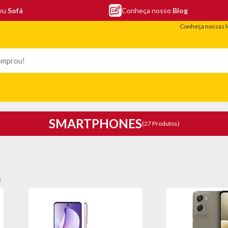
seu
Sofá
Conheça nosso
Blog
Conheça nossas l
LEFONIA
ELETRO
COLCHÕES
ELETRÔNICOS
PORTÁTEIS
SMARTPHONES
(27 Produtos)
s