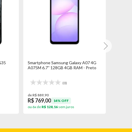
G35
Smartphone Samsung Galaxy A07 4G
Smartpho
A075M 6.7'' 128GB 4GB RAM - Preto
A075M 6.
(0)
de R$ 889,90
de R$ 889,
R$ 769,00
R$ 769
14% OFF
ou 6x de
R$ 128,16
sem juros
ou 6x de
R$