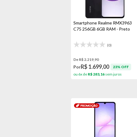
Smartphone Realme RMX3963
C75 256GB 6GB RAM - Preto
(0)
De R$ 2.219,90
R$ 1.699,00
Por
23% OFF
ou 6x de
R$ 283,16
sem juros