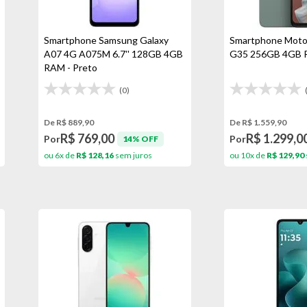
Smartphone Samsung Galaxy
Smartphone Moto
A07 4G A075M 6.7'' 128GB 4GB
G35 256GB 4GB R
RAM - Preto
(0)
De R$ 889,90
De R$ 1.559,90
R$ 769,00
R$ 1.299,0
Por
Por
14% OFF
ou 6x de
R$ 128,16
sem juros
ou 10x de
R$ 129,90