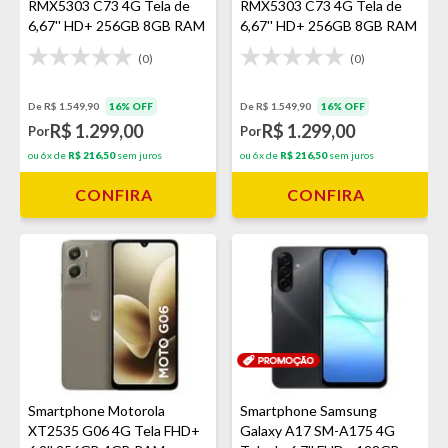
RMX5303 C73 4G Tela de
RMX5303 C73 4G Tela de
6,67'' HD+ 256GB 8GB RAM
6,67'' HD+ 256GB 8GB RAM
- Verde
- Violeta
(0)
(0)
De R$ 1.549,90
16% OFF
De R$ 1.549,90
16% OFF
R$ 1.299,00
R$ 1.299,00
Por
Por
ou 6x de
R$ 216,50
sem juros
ou 6x de
R$ 216,50
sem juros
CONFIRA
CONFIRA
Smartphone Motorola
Smartphone Samsung
XT2535 G06 4G Tela FHD+
Galaxy A17 SM-A175 4G