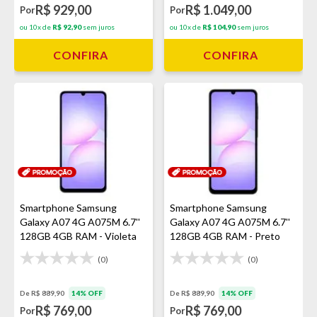
R$ 929,00
R$ 1.049,00
Por
Por
ou 10x de
R$ 92,90
sem juros
ou 10x de
R$ 104,90
sem juros
CONFIRA
CONFIRA
Smartphone Samsung
Smartphone Samsung
Galaxy A07 4G A075M 6.7''
Galaxy A07 4G A075M 6.7''
128GB 4GB RAM - Violeta
128GB 4GB RAM - Preto
(0)
(0)
De R$ 889,90
14% OFF
De R$ 889,90
14% OFF
R$ 769,00
R$ 769,00
Por
Por