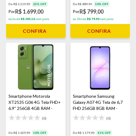
De R$ 2.219,90
23% OFF
De R$ 889,90
10% OFF
R$ 1.699,00
R$ 799,00
Por
Por
ou 6x de
R$ 283,16
sem juros
ou 10x de
R$ 79,90
sem juros
CONFIRA
CONFIRA
Smartphone Motorola
Smartphone Samsung
XT2535 G06 4G Tela FHD+
Galaxy A07 4G Tela de 6,7
6.9'' 256GB 4GB RAM -
FHD 256GB 8GB RAM -
Verde
Violeta
(0)
(0)
De R$ 1.029,90
10% OFF
De R$ 1.179,90
11% OFF