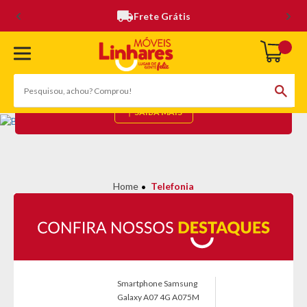
Frete Grátis
TELEFONIA
(29 Produtos)
SAIBA MAIS
Telefonia
Smartphone Samsung
Galaxy A07 4G A075M