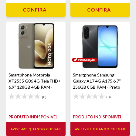
CONFIRA
CONFIRA
Smartphone Motorola
Smartphone Samsung
XT2535 G06 4G Tela FHD+
Galaxy A17 4G A175 6.7''
6,9'' 128GB 4GB RAM -
256GB 8GB RAM - Preto
Bege
(0)
(0)
PRODUTO INDISPONÍVEL
PRODUTO INDISPONÍVEL
AVISE-ME QUANDO CHEGAR
AVISE-ME QUANDO CHEGAR