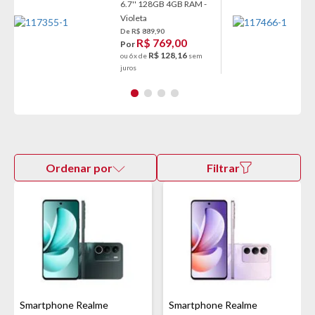
6.7'' 128GB 4GB RAM -
Violeta
De R$ 889,90
R$ 769,00
Por
R$ 128,16
ou 6x de
sem
juros
Ordenar por
Filtrar
Smartphone Realme
Smartphone Realme