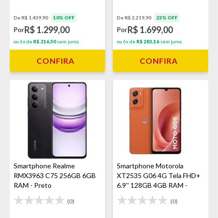
De R$ 1.439,90
10% OFF
De R$ 2.219,90
23% OFF
R$ 1.299,00
R$ 1.699,00
Por
Por
ou 6x de
R$ 216,50
sem juros
ou 6x de
R$ 283,16
sem juros
CONFIRA
CONFIRA
Smartphone Realme
Smartphone Motorola
RMX3963 C75 256GB 6GB
XT2535 G06 4G Tela FHD+
RAM - Preto
6.9'' 128GB 4GB RAM -
Laranja
(0)
(0)