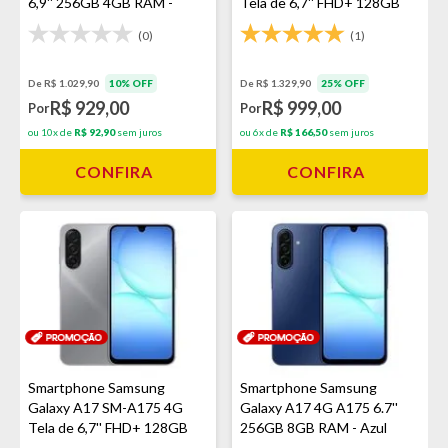
6,9'' 256GB 4GB RAM -
Tela de 6,7'' FHD+ 128GB
Bege
4GB RAM - Preto
(0)
(1)
De R$ 1.029,90
10% OFF
De R$ 1.329,90
25% OFF
R$ 929,00
R$ 999,00
Por
Por
ou 10x de
R$ 92,90
sem juros
ou 6x de
R$ 166,50
sem juros
CONFIRA
CONFIRA
Smartphone Samsung
Smartphone Samsung
Galaxy A17 SM-A175 4G
Galaxy A17 4G A175 6.7''
Tela de 6,7'' FHD+ 128GB
256GB 8GB RAM - Azul
4GB RAM - Cinza