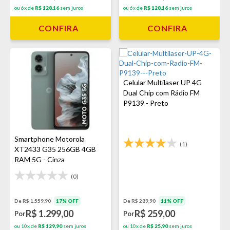
ou 6x de
R$ 128,16
sem juros
ou 6x de
R$ 128,16
sem juros
CONFIRA
CONFIRA
Celular Multilaser UP 4G
Dual Chip com Rádio FM
P9139 - Preto
Smartphone Motorola
(1)
XT2433 G35 256GB 4GB
RAM 5G - Cinza
(0)
De R$ 1.559,90
17% OFF
De R$ 289,90
11% OFF
R$ 1.299,00
R$ 259,00
Por
Por
ou 10x de
R$ 129,90
sem juros
ou 10x de
R$ 25,90
sem juros