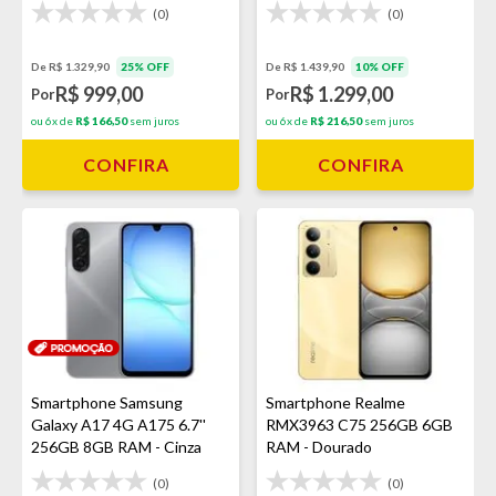
(0)
(0)
De R$ 1.329,90
25% OFF
De R$ 1.439,90
10% OFF
R$ 999,00
R$ 1.299,00
Por
Por
ou 6x de
R$ 166,50
sem juros
ou 6x de
R$ 216,50
sem juros
CONFIRA
CONFIRA
Smartphone Samsung
Smartphone Realme
Galaxy A17 4G A175 6.7''
RMX3963 C75 256GB 6GB
256GB 8GB RAM - Cinza
RAM - Dourado
(0)
(0)