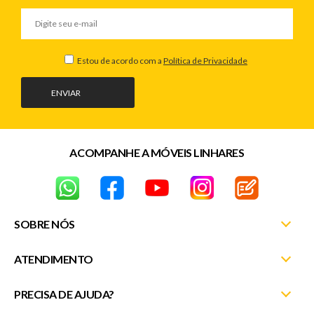
Estou de acordo com a
Política de Privacidade
ENVIAR
ACOMPANHE A MÓVEIS LINHARES
SOBRE NÓS
ATENDIMENTO
Nossas Lojas
Fale Conosco
PRECISA DE AJUDA?
Minha Conta
Entrega e Montagem