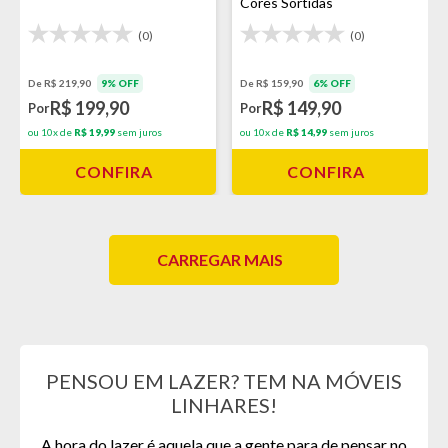
Cores Sortidas
(0)
(0)
De R$ 219,90
9% OFF
De R$ 159,90
6% OFF
R$ 199,90
R$ 149,90
Por
Por
ou 10x de
R$ 19,99
sem juros
ou 10x de
R$ 14,99
sem juros
CONFIRA
CONFIRA
CARREGAR MAIS
PENSOU EM LAZER? TEM NA MÓVEIS
LINHARES!
A hora do lazer é aquela que a gente para de pensar no