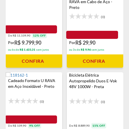
RAVA em Cabo de Aço -
Preto
(0)
De R$ 11.109,90
12% OFF
R$ 29,90
R$ 9.799,90
Por
Por
ou 3x de
R$ 9,96
sem juros
ou 6x de
R$ 1.633,31
sem juros
CONFIRA
CONFIRA
Bicicleta Elétrica
Cadeado Formato U RAVA
Autopropelido Duos E-Vok
em Aço Inoxidável - Preto
48V 1000W - Preta
(0)
(0)
De R$ 109,90
9% OFF
De R$ 8.889,90
15% OFF