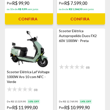
R$ 99,90
R$ 7.599,00
Por
Por
ou 10x de
R$ 9,99
sem juros
ou 6x de
R$ 1.266,50
sem juros
CONFIRA
CONFIRA
Scooter Elétrica
Autopropelido Duos FX2
60V 1000W - Preta
(0)
Scooter Elétrica Laf Voltage
1000W Aro 10 com NFC -
Verde
(0)
De R$ 13.329,90
10% OFF
De R$ 12.769,90
14% OFF
R$ 11.999,00
R$ 10.999,90
Por
Por