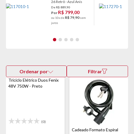
26 Retrô - Azul Anis
De R$ 889,90
R$ 799,00
Por
R$ 79,90
ou 10x de
sem
juros
Ordenar por
Filtrar
Triciclo Elétrico Duos Fenix
48V 750W - Preto
(0)
Cadeado Formato Espiral