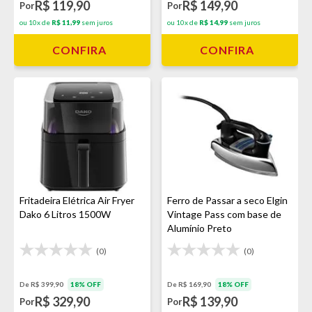
R$ 119,90
R$ 149,90
Por
Por
ou 10x de
R$ 11,99
sem juros
ou 10x de
R$ 14,99
sem juros
CONFIRA
CONFIRA
Fritadeira Elétrica Air Fryer
Ferro de Passar a seco Elgin
Dako 6 Litros 1500W
Vintage Pass com base de
Alumínio Preto
(0)
(0)
De R$ 399,90
18% OFF
De R$ 169,90
18% OFF
R$ 329,90
R$ 139,90
Por
Por