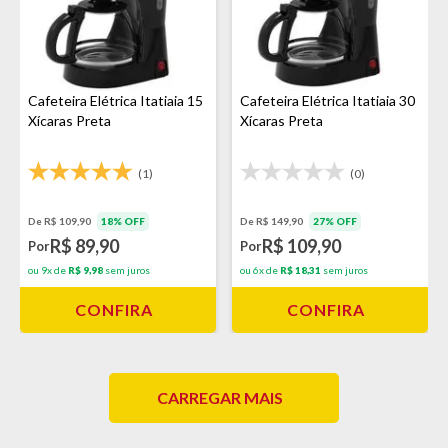
Cafeteira Elétrica Itatiaia 15
Cafeteira Elétrica Itatiaia 30
Xícaras Preta
Xícaras Preta
(1)
(0)
De R$ 109,90
18% OFF
De R$ 149,90
27% OFF
R$ 89,90
R$ 109,90
Por
Por
ou 9x de
R$ 9,98
sem juros
ou 6x de
R$ 18,31
sem juros
CONFIRA
CONFIRA
CARREGAR MAIS