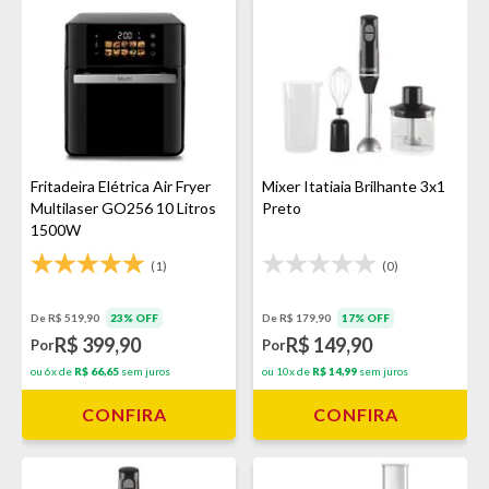
Fritadeira Elétrica Air Fryer
Mixer Itatiaia Brilhante 3x1
Multilaser GO256 10 Litros
Preto
1500W
(1)
(0)
De R$ 519,90
23% OFF
De R$ 179,90
17% OFF
R$ 399,90
R$ 149,90
Por
Por
ou 6x de
R$ 66,65
sem juros
ou 10x de
R$ 14,99
sem juros
CONFIRA
CONFIRA