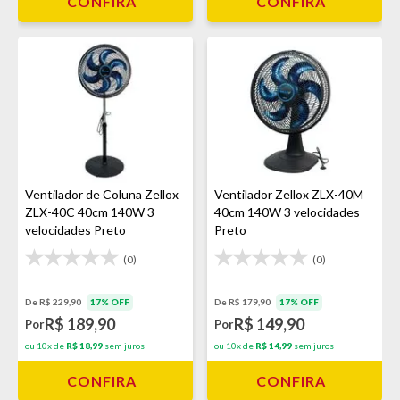
CONFIRA
CONFIRA
Ventilador de Coluna Zellox
Ventilador Zellox ZLX-40M
ZLX-40C 40cm 140W 3
40cm 140W 3 velocidades
velocidades Preto
Preto
(0)
(0)
De R$ 229,90
17% OFF
De R$ 179,90
17% OFF
R$ 189,90
R$ 149,90
Por
Por
ou 10x de
R$ 18,99
sem juros
ou 10x de
R$ 14,99
sem juros
CONFIRA
CONFIRA