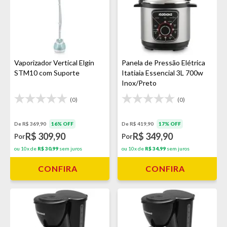
Vaporizador Vertical Elgin
Panela de Pressão Elétrica
STM10 com Suporte
Itatiaia Essencial 3L 700w
Inox/Preto
(0)
(0)
De R$ 369,90
16% OFF
De R$ 419,90
17% OFF
R$ 309,90
R$ 349,90
Por
Por
ou 10x de
R$ 30,99
sem juros
ou 10x de
R$ 34,99
sem juros
CONFIRA
CONFIRA