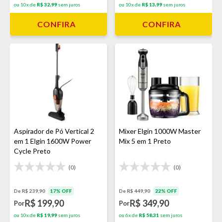
ou 10x de
R$ 32,99
sem juros
ou 10x de
R$ 13,99
sem juros
CONFIRA
CONFIRA
Aspirador de Pó Vertical 2
Mixer Elgin 1000W Master
em 1 Elgin 1600W Power
Mix 5 em 1 Preto
Cycle Preto
(0)
(0)
De R$ 239,90
17% OFF
De R$ 449,90
22% OFF
R$ 199,90
R$ 349,90
Por
Por
ou 10x de
R$ 19,99
sem juros
ou 6x de
R$ 58,31
sem juros