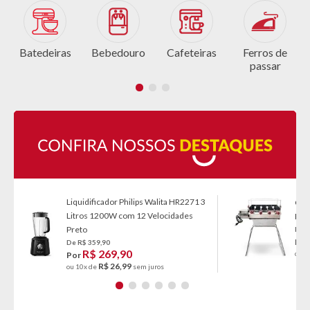
s
Batedeiras
Bebedouro
Cafeteiras
Ferros de
passar
Liquidificador Philips Walita HR2271 3
Chu
Litros 1200W com 12 Velocidades
Fibe
Preto
De R
Po
De R$ 359,90
R$ 269,90
ou 6
Por
R$ 26,99
ou 10x de
sem juros