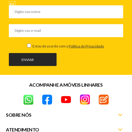
Estou de acordo com a
Política de Privacidade
ENVIAR
ACOMPANHE A MÓVEIS LINHARES
SOBRE NÓS
ATENDIMENTO
Nossas Lojas