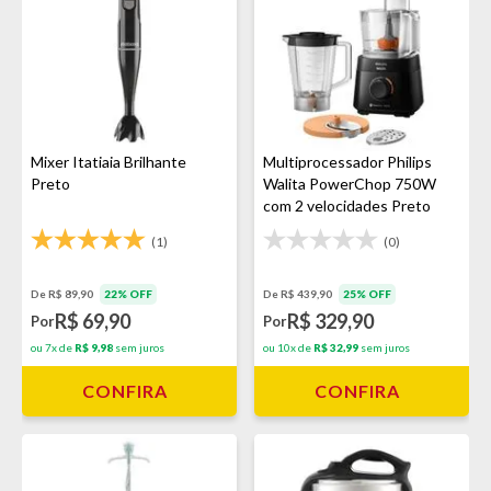
Mixer Itatiaia Brilhante
Multiprocessador Philips
Preto
Walita PowerChop 750W
com 2 velocidades Preto
(1)
(0)
De R$ 89,90
22% OFF
De R$ 439,90
25% OFF
R$ 69,90
R$ 329,90
Por
Por
ou 7x de
R$ 9,98
sem juros
ou 10x de
R$ 32,99
sem juros
CONFIRA
CONFIRA