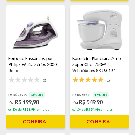
Ferro de Passar a Vapor
Batedeira Planetária Arno
Philips Walita Séries 2000
Super Chef 750W 15
Roxo
Velocidades SX9501B1
Branca
(0)
(1)
De R$ 259,90
23% OFF
De R$ 659,90
17% OFF
R$ 199,90
R$ 549,90
Por
Por
ou 10x de
R$ 19,99
sem juros
ou 10x de
R$ 54,99
sem juros
CONFIRA
CONFIRA