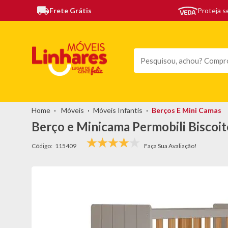
Frete Grátis
Proteja 
TODAS AS CATEGORIAS
MÓVEIS
SOFÁS
TEL
Móveis
Móveis Infantis
Berços E Mini Camas
Berço e Minicama Permobili Biscoit
Código:
115409