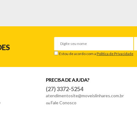
DES
Estou de acordo com a
Política de Privacidade
PRECISA DE AJUDA?
(27) 3372-5254
atendimentosite@moveislinhares.com.br
o
Fale Conosco
ou