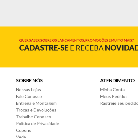
- Estrutura: 100% MDF
Cor:
- Fendi/Nature
Características:
- Pintura laca
QUER SABER SOBRE OS LANÇAMENTOS, PROMOÇÕES E MUITO MAIS?
CADASTRE-SE
E RECEBA
NOVIDA
- 02 grades fixas
- 02 opções de altura
- Transforma em minicama
- Grades com espaçamento seguro
Dimensões:
SOBRE NÓS
ATENDIMENTO
- Altura: 99cm
Nossas Lojas
Minha Conta
- Largura: 133cm
- Profundidade: 77,6cm
Fale Conosco
Meus Pedidos
Entrega e Montagem
Rastreie seu pedid
Medidas do colchão indicado
Trocas e Devoluções
- Largura: 70cm
Trabalhe Conosco
- Profundidade: 130cm
Política de Privacidade
Cupons
Conteúdo da Embalagem:
Veda