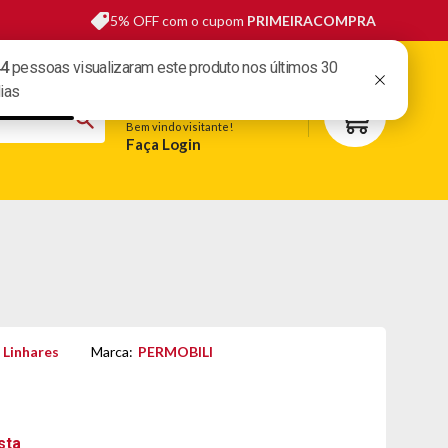
5% OFF com o cupom
PRIMEIRACOMPRA
sas lojas
Fale conosco
Meus pedidos
Minha conta
Bem vindo visitante!
Faça Login
S
BELEZA
ESPORTE E LAZER
OFERTAS DO DIA
 Linhares
Marca:
PERMOBILI