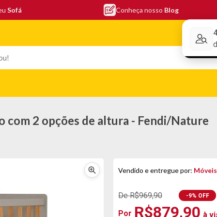
seu
Sofá
Conheça nosso
Blog
Conheça nos
EFONIA
ELETRO
COLCHÕES
ELETRÔNICOS
PORTÁTEI
o com 2 opções de altura - Fendi/Nature
Vendido e entregue por:
Móveis
De R$969,90
-9% OFF
R$879,90