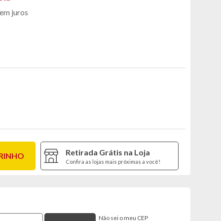
em juros
Retirada Grátis na Loja
RRINHO
Confira as lojas mais próximas a você!
Não sei o meu CEP