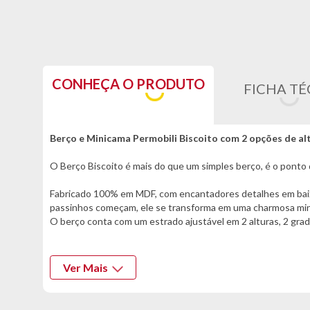
CONHEÇA O PRODUTO
FICHA TÉ
Berço e Minicama Permobili Biscoito com 2 opções de al
O Berço Biscoito é mais do que um simples berço, é o ponto 
Fabricado 100% em MDF, com encantadores detalhes em baixo 
passinhos começam, ele se transforma em uma charmosa mi
O berço conta com um estrado ajustável em 2 alturas, 2 grad
Deixe o quarto do seu filho ainda mais encantador com esse
Ver Mais
Informações:
- Marca: Permobili
- Modelo: Biscoito