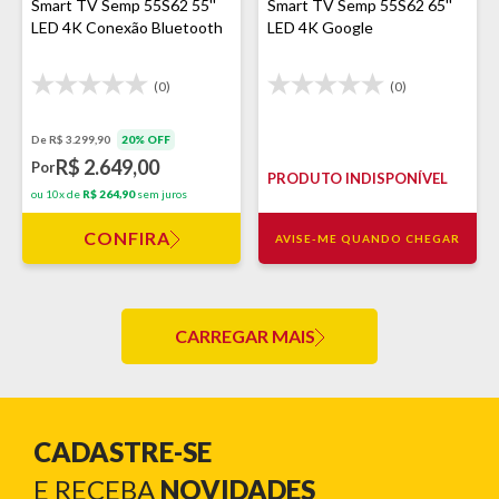
Smart TV Semp 55S62 55''
Smart TV Semp 55S62 65''
LED 4K Conexão Bluetooth
LED 4K Google
(0)
(0)
De R$ 3.299,90
20% OFF
R$ 2.649,00
Por
PRODUTO INDISPONÍVEL
ou 10x de
R$ 264,90
sem juros
CONFIRA
AVISE-ME QUANDO CHEGAR
CARREGAR MAIS
CADASTRE-SE
E RECEBA
NOVIDADES