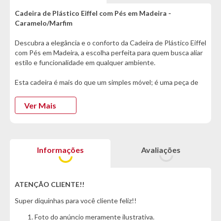
Cadeira de Plástico Eiffel com Pés em Madeira -
Caramelo/Marfim
Descubra a elegância e o conforto da Cadeira de Plástico Eiffel
com Pés em Madeira, a escolha perfeita para quem busca aliar
estilo e funcionalidade em qualquer ambiente.
Esta cadeira é mais do que um simples móvel; é uma peça de
decoração que transforma seu espaço de convivência.
Suportando até 110kg, seu assento largo e confortável é ideal
Ver Mais
para momentos de lazer, garantindo a melhor experiência para
você e seus convidados. Fabricada em polipropileno, a cadeira
é durável e resistente. Os pés fixos em madeira com estrutura
de aço não apenas oferecem estabilidade, mas também trazem
Informações
Avaliações
um charme rústico que complementa qualquer estilo de
decoração.
Invista e leve um toque de classe para sua casa, unindo
ATENÇÃO CLIENTE!!
qualidade e design atemporal em um único produto. :)
Super diquinhas para você cliente feliz!!
Informações Técnicas:
Foto do anúncio meramente ilustrativa.
- Marca: Ebba