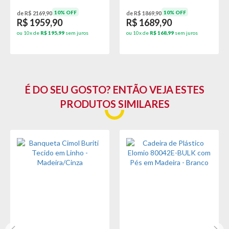
6. Não é autorizado o transportador entregar o Produto para
10% OFF
10% OFF
de R$ 2169,90
de R$ 1869,90
R$ 1959,90
R$ 1689,90
pessoa com menos de 18 anos e/ou sem documento de
identificação.
ou 10x de
R$ 195,99
sem juros
ou 10x de
R$ 168,99
sem juros
É DO SEU GOSTO? ENTÃO VEJA ESTES
PRODUTOS SIMILARES