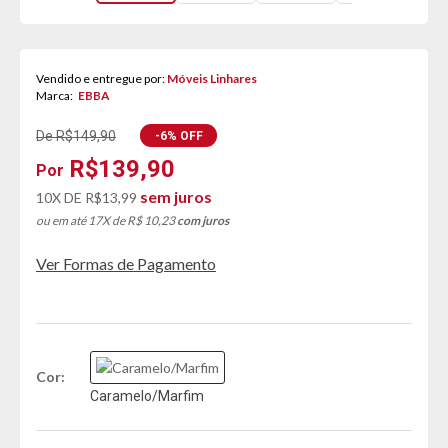
Vendido e entregue por:
Móveis Linhares
Marca:
EBBA
De R$149,90
-6% OFF
R$139,90
sem juros
10X DE
R$13,99
ou em até 17X de R$ 10,23
com juros
Ver Formas de Pagamento
Cor
Caramelo/Marfim