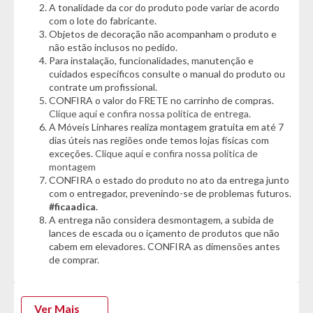
A tonalidade da cor do produto pode variar de acordo
- Modelo: Eiffel
com o lote do fabricante.
- Capacidade: 110kg (cada)
Objetos de decoração não acompanham o produto e
- Material do Assento: Polipropileno
não estão inclusos no pedido.
- Estrutura: Pés em Madeira com Perfil de Aço
Para instalação, funcionalidades, manutenção e
cuidados específicos consulte o manual do produto ou
Cor:
contrate um profissional.
- Caramelo/Marfim
CONFIRA o valor do FRETE no carrinho de compras.
Clique aqui e confira nossa política de entrega.
Características Cadeira:
A Móveis Linhares realiza montagem gratuita em até 7
- Suporta Até 110kg
dias úteis nas regiões onde temos lojas físicas com
- Assento largo e confortável
exceções.
Clique aqui e confira nossa política de
montagem
- Assento em Polipropileno
CONFIRA o estado do produto no ato da entrega junto
- Pés Fixos em Madeira com Perfil de Aço
com o entregador, prevenindo-se de problemas futuros.
- Acabamento em Pintura Epóxi-Pó
#ficaadica
.
- Sapatas Plástica
A entrega não considera desmontagem, a subida de
lances de escada ou o içamento de produtos que não
Dimensões da Cadeira:
cabem em elevadores. CONFIRA as dimensões antes
- Altura: 81cm
de comprar.
- Largura: 43cm
- Profundidade: 49cm
Garantia do fornecedor: 3 meses (Se conter vidro ou espelho
Ver Mais