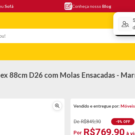
seu
Sofá
Conheça nosso
Blog
Conheça nos
EFONIA
ELETRO
COLCHÕES
ELETRÔNICOS
PORTÁTEI
flex 88cm D26 com Molas Ensacadas - Ma
Vendido e entregue por:
Móveis
De R$849,90
-9% OFF
R$769,90