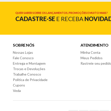
Características Colchão:
- Espuma D26
- Pillow Top
QUER SABER SOBRE OS LANÇAMENTOS, PROMOÇÕES E MUITO MAIS?
CADASTRE-SE
E RECEBA
NOVIDA
- Mola ensacada
- Tecido Jacquard
Dimensões Colchão:
- Altura: 32cm
- Largura: 88cm
SOBRE NÓS
ATENDIMENTO
- Profundidade: 188cm
Nossas Lojas
Minha Conta
Garantia do fornecedor: 3 meses (Se conter vidro ou espelho d
Fale Conosco
Meus Pedidos
Entrega e Montagem
Rastreie seu pedid
Trocas e Devoluções
Trabalhe Conosco
Política de Privacidade
Cupons
Veda