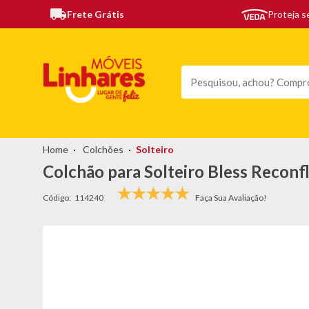
Frete Grátis
Proteja 
TODAS AS CATEGORIAS
MÓVEIS
SOFÁS
TEL
Colchões
Solteiro
Colchão para Solteiro Bless Recon
Código:
114240