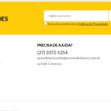
DES
Estou de acordo com a
Política de Privacidade
PRECISA DE AJUDA?
(27) 3372-5254
anificado/quebrado, o prazo para solicitar a troca é de até 7 dias corri
atendimentosite@moveislinhares.com.br
o
Fale Conosco
ou