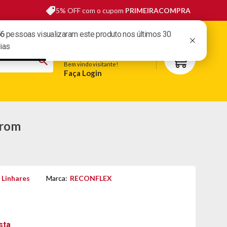
5% OFF com o cupom
PRIMEIRACOMPRA
sas lojas
Fale conosco
Meus pedidos
Minha conta
Bem vindo visitante!
Faça Login
S
BELEZA
ESPORTE E LAZER
OFERTAS DO DIA
rrom
 Linhares
Marca:
RECONFLEX