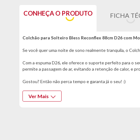
CONHEÇA O PRODUTO
FICHA TÉ
Colchão para Solteiro Bless Reconflex 88cm D26 com M
Se você quer uma noite de sono realmente tranquila, o Colch
Com a espuma D26, ele oferece o suporte perfeito para o se
permite a passagem de ar, evitando a retenção de calor, e p
Gostou? Então não perca tempo e garanta já o seu! :)
Informações Técnicas:
Ver Mais
- Marca: Reconflex
- Modelo: Bless
- Espuma: D26
Cor:
- Marrom