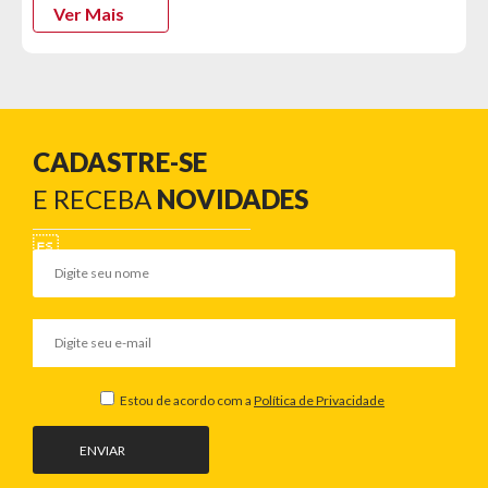
Dimensões:
Ver Mais
- Altura: 76,1cm
- Largura: 152,1cm
- Profundidade: 38,6cm
- Peso bruto 51,5KG
CADASTRE-SE
E RECEBA
NOVIDADES
Estou de acordo com a
Política de Privacidade
ENVIAR