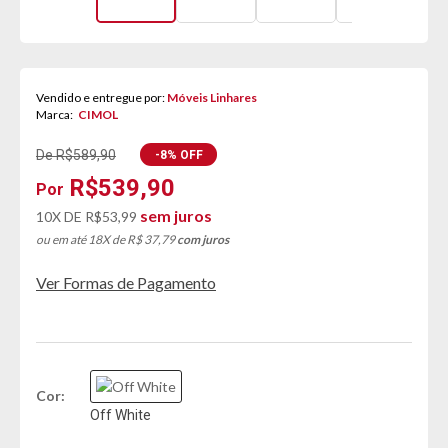
Vendido e entregue por:
Móveis Linhares
Marca:
CIMOL
De R$589,90
-8% OFF
R$539,90
sem juros
10X DE
R$53,99
ou em até 18X de R$ 37,79
com juros
Ver Formas de Pagamento
Cor
Off White