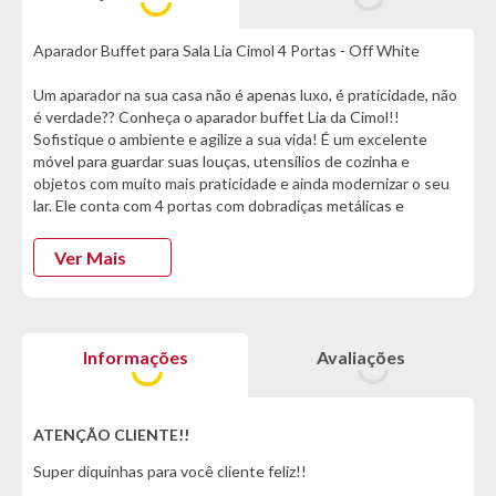
Aparador Buffet para Sala Lia Cimol 4 Portas - Off White
Um aparador na sua casa não é apenas luxo, é praticidade, não
é verdade?? Conheça o aparador buffet Lia da Cimol!!
Sofistique o ambiente e agilize a sua vida! É um excelente
móvel para guardar suas louças, utensílios de cozinha e
objetos com muito mais praticidade e ainda modernizar o seu
lar. Ele conta com 4 portas com dobradiças metálicas e
puxadores em ABS, além de surpreender a todos com o seu
incrível espaço interno! É perfeito para você, né??
Ver Mais
Especificações Técnicas:
- Marca: Cimol
- Modelo: Lia
Informações
Avaliações
- Material: 100% MDF
- Capacidade Total: 30KG
- Cor: Off White
ATENÇÃO CLIENTE!!
Características:
Super diquinhas para você cliente feliz!!
- Portas laterais em detalhes em baixo relevo
- Acabamento de pintura em UV