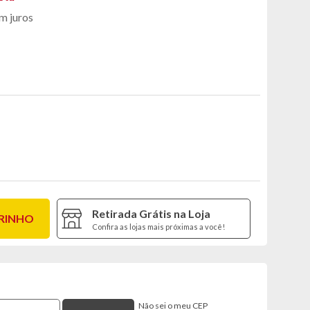
m juros
Retirada Grátis na Loja
RRINHO
Confira as lojas mais próximas a você!
Não sei o meu CEP