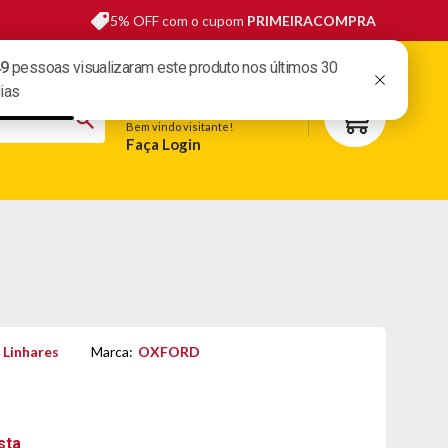
5% OFF com o cupom
PRIMEIRACOMPRA
sas lojas
Fale conosco
Meus pedidos
Minha conta
Bem vindo visitante!
Faça Login
S
BELEZA
ESPORTE E LAZER
OFERTAS DO DIA
 Linhares
Marca:
OXFORD