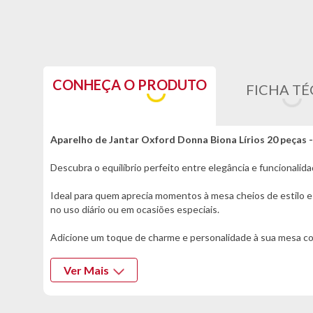
CONHEÇA O PRODUTO
FICHA TÉ
Aparelho de Jantar Oxford Donna Biona Lírios 20 peças 
Descubra o equilíbrio perfeito entre elegância e funcionali
Ideal para quem aprecia momentos à mesa cheios de estilo e 
no uso diário ou em ocasiões especiais.
Adicione um toque de charme e personalidade à sua mesa co
experiência visual agradável.
Ver Mais
*Especificações informadas pelo fabricante da marca*