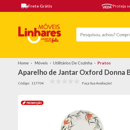
Frete Grátis
Proteja 
TODAS AS CATEGORIAS
MÓVEIS
SOFÁS
TEL
Móveis
Utilitários De Cozinha
Pratos
Aparelho de Jantar Oxford Donna Bi
Código:
117704
topo-
promocao