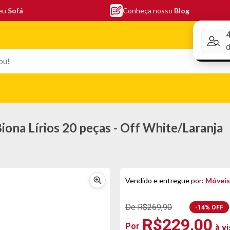
seu
Sofá
Conheça nosso
Blog
Conheça nos
EFONIA
ELETRO
COLCHÕES
ELETRÔNICOS
PORTÁTEI
ona Lírios 20 peças - Off White/Laranja
Vendido e entregue por:
Móveis
De R$269,90
-14% OFF
R$229,00