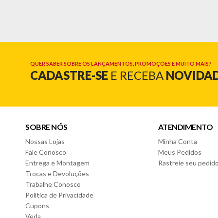
Especificações:
- Marca: Oxford
- Linha: Donna Biona Lírios
- Quantidade: 20 peças
- Material: Cerâmica
- Uso: Resistente a micro-ondas e lava-louças
QUER SABER SOBRE OS LANÇAMENTOS, PROMOÇÕES E MUITO MAIS?
CADASTRE-SE
E RECEBA
NOVIDA
Cor:
- Off White/Laranja
Composição:
- 04 Pratos rasos 24cm
- 04 Pratos fundos 21,5cm
SOBRE NÓS
ATENDIMENTO
- 04 Pratos sobremesa 18cm
Nossas Lojas
Minha Conta
- 04 Xícaras de chá 200ml
- 04 Pires 14cm
Fale Conosco
Meus Pedidos
Entrega e Montagem
Rastreie seu pedid
Garantia do Fornecedor: 3 meses (Se conter vidro ou espe
Trocas e Devoluções
Trabalhe Conosco
Política de Privacidade
Cupons
Veda