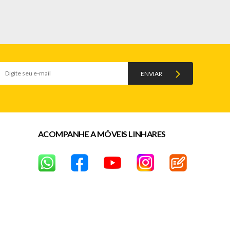
ENVIAR
ACOMPANHE A MÓVEIS LINHARES
dias corridos após a data da entrega)