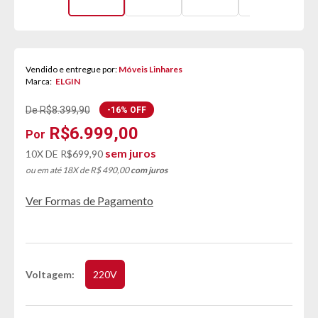
Vendido e entregue por:
Móveis Linhares
Marca:
ELGIN
De R$8.399,90
-16% OFF
R$6.999,00
sem juros
10X DE
R$699,90
ou em até 18X de R$ 490,00
com juros
Ver Formas de Pagamento
Voltagem
220V