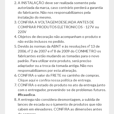
A INSTALAÇÃO deve ser realizada somente pela
- Voltagem: 127V/220V (Não é Bivolt)
autorizada da marca, caso contrário perderá a garantia
- Consumo: 1.394 kWh/ano
do fabricante. Não nos responsabilizamos pela
instalação do mesmo.
Cor:
CONFIRA A VOLTAGEM DESEJADA ANTES DE
- Branco
COMPRAR PRODUTOS ELETRONICOS - 127V ou
220V
Características:
Objetos de decoração não acompanham o produto e
- 36.000 BTUs
não estão inclusos no pedido.
- Tecnologia Inverter
Devido às normas da ABNT e às resoluções nº 13 de
- Serpentina em Cobre
2006, nº 2 de 2007 e nº 8 de 2009 do CONMETRO os
- Filtro lavável e antipoeira
fabricantes estão mudando as tomadas para o novo
padrão. Para utilizar este produto, será preciso
- Display Digital
adaptador ou a troca da tomada antiga. Não nos
- Faixa de temperatura 17°C a 32°C
responsabilizamos por esta alteração.
- Gás R-32
CONFIRA o valor do FRETE no carrinho de compras.
- Função Turbo
Clique aqui e confira nossa política de entrega.
- Função Oscilar
CONFIRA o estado do produto no ato da entrega junto
- Timer
com o entregador, prevenindo-se de problemas futuros.
#ficaadica
.
Garantia do fornecedor: 36 meses se instalado por um posto
A entrega não considera desmontagem, a subida de
autorizado ou empresa credenciada pela Elgin, caso contrário
lances de escada ou o içamento de produtos que não
ficará limitado à garantia legal de 12 meses (Se conter vidro ou
cabem em elevadores. CONFIRA as dimensões antes
espelho danificado/quebrado, o prazo para solicitar a troca é
de comprar.