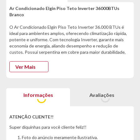
Ar Condicionado Elgin Piso Teto Inverter 36000BTUs
Branco
O Ar Condicionado Elgin Piso Teto Inverter 36.000 BTUs é
ideal para ambientes amplos, oferecendo climatização rápida,
potente e uniforme. Com tecnologia Inverter, garante mais
economia de energia, aliando desempenho e redução de
custos. Possui serpentina em cobre para maior durabilidade,
filtro lavável que mantém o ar mais limpo e gás ecológico R-32,
que reduz impactos ambientais. Prático e eficiente, conta com
Ver Mais
controle digital de temperatura e baixo nível de ruído,
proporcionando mais conforto no dia a dia.
Adquira agora e transforme seu conforto! :)
Informações
Avaliações
Informações Técnicas:
- Marca: Elgin
- Modelo Ar Condicionado: Elgin Inverter
ATENÇÃO CLIENTE!!
- Modelo Condensadora: 45PDFE36C2CA
Super diquinhas para você cliente feliz!!
- Modelo Evaporadora: 45PDFI36C2DA
- Ciclo: Frio
Foto do anúncio meramente ilustrativa.
- Capacidade: 36.000 BTUs