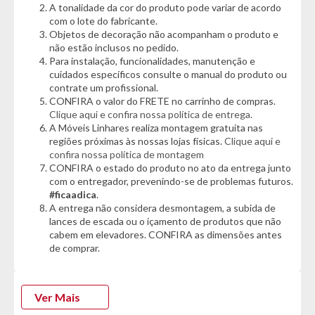
A tonalidade da cor do produto pode variar de acordo
com o lote do fabricante.
Características:
Objetos de decoração não acompanham o produto e
- 2 Portas
não estão inclusos no pedido.
- Detalhe canelado
Para instalação, funcionalidades, manutenção e
- Puxadores embutidos
cuidados específicos consulte o manual do produto ou
- Dobradiças com freio Anti-impacto slow motion
contrate um profissional.
CONFIRA o valor do FRETE no carrinho de compras.
Dimensões:
Clique aqui e confira nossa política de entrega.
- Altura: 80cm
A Móveis Linhares realiza montagem gratuita nas
- Largura: 80cm
regiões próximas às nossas lojas físicas.
Clique aqui e
- Profundidade: 32cm
confira nossa política de montagem
CONFIRA o estado do produto no ato da entrega junto
com o entregador, prevenindo-se de problemas futuros.
*Garantia do Fornecedor: 3 Meses (Se conter vidro ou espelho
#ficaadica
.
danificado/quebrado, o prazo para solicitar a troca é de até 7
A entrega não considera desmontagem, a subida de
dias corridos após a data da entrega)
lances de escada ou o içamento de produtos que não
cabem em elevadores. CONFIRA as dimensões antes
de comprar.
Ver Mais