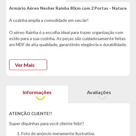
Armário Aéreo Nesher Rainha 80cm com 2 Portas - Nature
A cozinha amplia a comodidade em seu lar!
O aéreo Rainha é a escolha ideal para trazer organização com
estilo para a sua cozinha. As peças são cuidadosamente feitas
em MDF de alta qualidade, garantindo elegância e durabilidade.
As dobradiças são projetadas para suavizar o fechamento,
proporcionando um toque suave e silencioso ao seu dia a dia.
Ver Mais
Organize e decore, o Rainha é perfeito para sua cozinha! :)
*Características informadas pelo fabricante da marca*
Informações
Avaliações
Informações:
- Marca: Nesher
- Modelo: Rainha
ATENÇÃO CLIENTE!!
- Estrutura: 100% MDF
Super diquinhas para você cliente feliz!!
Cor:
Foto do anúncio meramente ilustrativa.
- Nature