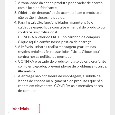
A tonalidade da cor do produto pode variar de acordo
com o lote do fabricante.
Cor:
Objetos de decoração não acompanham o produto e
- Nature/Verde
não estão inclusos no pedido.
Para instalação, funcionalidades, manutenção e
Características:
cuidados específicos consulte o manual do produto ou
- 01 Gaveta
contrate um profissional.
- 01 Porta basculante
CONFIRA o valor do FRETE no carrinho de compras.
- Puxadores embutidos
Clique aqui e confira nossa política de entrega.
- Corrediças telescópicas
A Móveis Linhares realiza montagem gratuita nas
- Excelente espaço de armazenamento
regiões próximas às nossas lojas físicas.
Clique aqui e
- Pés de 10cm com sapatas niveladoras reguláveis
confira nossa política de montagem
CONFIRA o estado do produto no ato da entrega junto
com o entregador, prevenindo-se de problemas futuros.
Dimensões:
#ficaadica
.
- Altura: 91cm
A entrega não considera desmontagem, a subida de
- Largura: 80cm
lances de escada ou o içamento de produtos que não
- Profundidade: 52cm
cabem em elevadores. CONFIRA as dimensões antes
de comprar.
*Garantia do Fornecedor: 3 Meses (Se conter vidro ou espelho
danificado/quebrado, o prazo para solicitar a troca é de até 7
dias corridos após a data da entrega)
Ver Mais