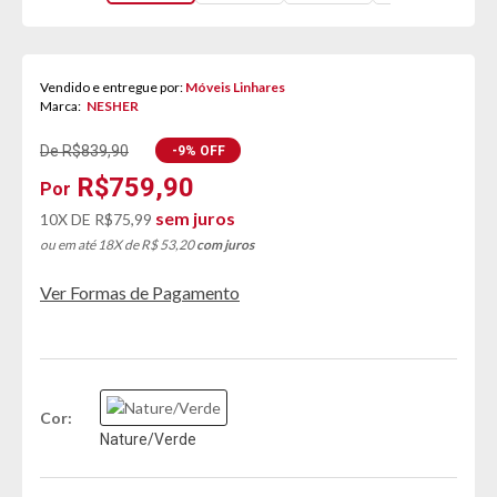
Vendido e entregue por:
Móveis Linhares
Marca:
NESHER
De R$839,90
-9% OFF
R$759,90
sem juros
10X DE
R$75,99
ou em até 18X de R$ 53,20
com juros
Ver Formas de Pagamento
Cor
Nature/Verde