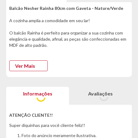
Balcão Nesher Rainha 80cm com Gaveta - Nature/Verde
A cozinha amplia a comodidade em seu lar!
O balcão Rainha é perfeito para organizar a sua cozinha com
elegância e qualidade, afinal, as peças são confeccionadas em
MDF de alto padrão.
A gaveta alta proporciona praticidade para guardar itens
maiores e ainda, possui corrediça telescópica. As dobradiças
Ver Mais
são planejadas para reduzir o impacto devido a sua ação slow
motion :)
Organize e decore :)
Informações
Avaliações
*Características informadas pelo fabricante da marca*
Informações:
ATENÇÃO CLIENTE!!
- Marca: Nesher
Super diquinhas para você cliente feliz!!
- Modelo: Rainha
- Tipo: Balcão
Foto do anúncio meramente ilustrativa.
- Estrutura: MDF