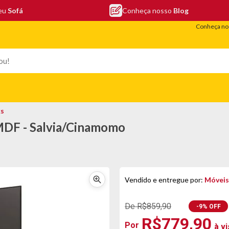
seu
Sofá
Conheça nosso
Blog
Conheça nos
EFONIA
ELETRO
COLCHÕES
ELETRÔNICOS
PORTÁTEI
ks
MDF - Salvia/Cinamomo
Vendido e entregue por:
Móveis
De R$859,90
-9% OFF
R$779,90