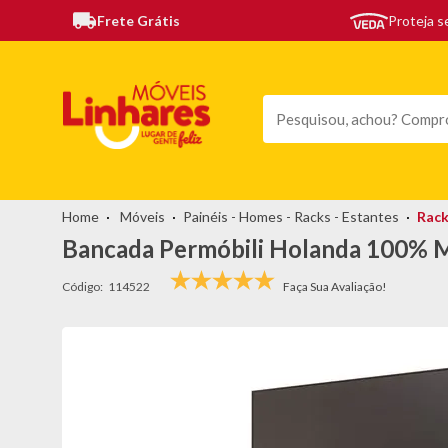
Frete Grátis
Proteja 
TODAS AS CATEGORIAS
MÓVEIS
SOFÁS
TEL
Móveis
Painéis - Homes - Racks - Estantes
Rac
Bancada Permóbili Holanda 100% 
Código:
114522