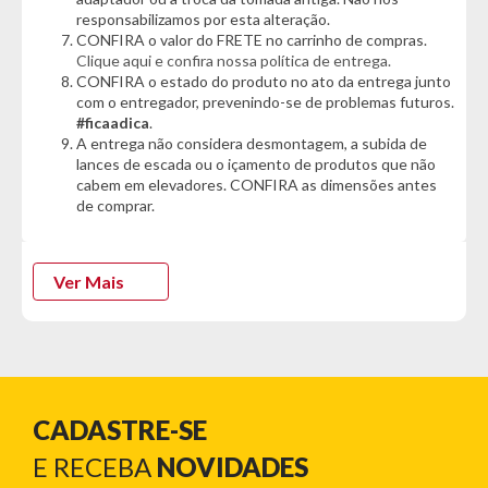
*Em caso de chuva ou vento forte, desmonte o produto para
responsabilizamos por esta alteração.
evitar danos*
CONFIRA o valor do FRETE no carrinho de compras.
Clique aqui e confira nossa política de entrega.
*Características informadas pelo fabricante da marca*
CONFIRA o estado do produto no ato da entrega junto
com o entregador, prevenindo-se de problemas futuros.
Informações Técnicas:
#ficaadica
.
- Marca: Bel
A entrega não considera desmontagem, a subida de
- Modelo: Iglú
lances de escada ou o içamento de produtos que não
- Capacidade: 4 pessoas
cabem em elevadores. CONFIRA as dimensões antes
de comprar.
Cor:
- Verde
Ver Mais
Características:
- Ideal para até 4 pessoas
- Proteção contra chuvas leves de até 300mm de coluna
d'água
- Sistema de ventilação extra e costura reversas
- Bolsos organizadores no interior
- Montagem simples e rápida
CADASTRE-SE
- Varetas de fibra de vidro
- Paredes e teto 100% poliéster
E RECEBA
NOVIDADES
- Piso reforçado em Nylon