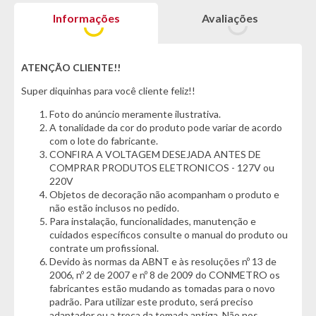
ventilação extra, aliado às costuras reversas que reforçam a
Informações
Avaliações
impermeabilidade, contribui para uma circulação de ar
eficiente, reduzindo o calor excessivo e evitando a formação
de umidade.
ATENÇÃO CLIENTE!!
Por dentro, os bolsos organizadores mantêm seus itens
Super diquinhas para você cliente feliz!!
essenciais sempre à mão, trazendo ainda mais funcionalidade
para o dia a dia no acampamento. A montagem simples e rápida
Foto do anúncio meramente ilustrativa.
permite que você aproveite mais tempo curtindo a natureza e
A tonalidade da cor do produto pode variar de acordo
menos tempo lidando com complicações. Suas varetas de fibra
com o lote do fabricante.
de vidro oferecem leveza e resistência, enquanto as paredes e
CONFIRA A VOLTAGEM DESEJADA ANTES DE
o teto em 100% poliéster garantem durabilidade e proteção
COMPRAR PRODUTOS ELETRONICOS - 127V ou
adicional. Já o piso reforçado em nylon impede a entrada de
220V
umidade e aumenta a vida útil da barraca, mesmo em terrenos
Objetos de decoração não acompanham o produto e
irregulares.
não estão inclusos no pedido.
Para instalação, funcionalidades, manutenção e
Com todos esses benefícios, a Barraca Bel Iglú se destaca
cuidados específicos consulte o manual do produto ou
como uma opção confiável, prática e eficiente para
contrate um profissional.
aventureiros que buscam uma experiência de camping segura,
Devido às normas da ABNT e às resoluções nº 13 de
confortável e inesquecível.
2006, nº 2 de 2007 e nº 8 de 2009 do CONMETRO os
fabricantes estão mudando as tomadas para o novo
padrão. Para utilizar este produto, será preciso
adaptador ou a troca da tomada antiga. Não nos