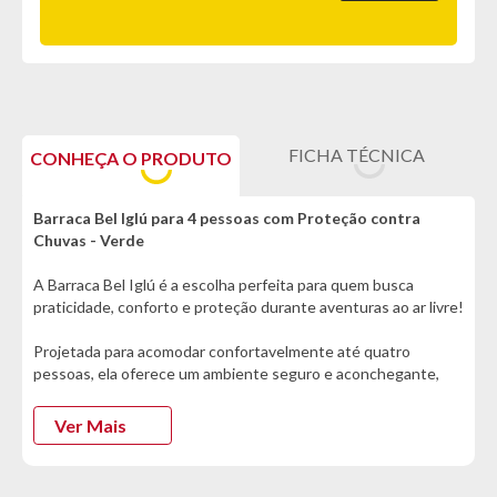
FICHA TÉCNICA
CONHEÇA O PRODUTO
Barraca Bel Iglú para 4 pessoas com Proteção contra
Chuvas - Verde
A Barraca Bel Iglú é a escolha perfeita para quem busca
praticidade, conforto e proteção durante aventuras ao ar livre!
Projetada para acomodar confortavelmente até quatro
pessoas, ela oferece um ambiente seguro e aconchegante,
ideal para campistas que querem aproveitar cada momento da
experiência sem preocupações. Sua proteção contra chuvas
Ver Mais
leves, com resistência de até 300mm de coluna d’água,
garante tranquilidade mesmo em mudanças inesperadas do
clima, mantendo o interior sempre seco. O sistema de