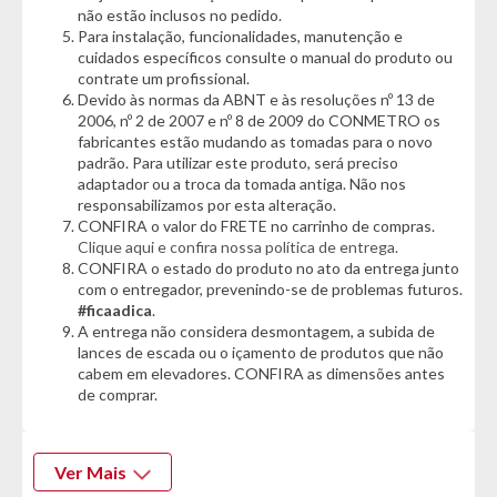
não estão inclusos no pedido.
Informações Técnicas:
Para instalação, funcionalidades, manutenção e
- Marca: Bel
cuidados específicos consulte o manual do produto ou
- Material: Polietileno
contrate um profissional.
Devido às normas da ABNT e às resoluções nº 13 de
Cor:
2006, nº 2 de 2007 e nº 8 de 2009 do CONMETRO os
fabricantes estão mudando as tomadas para o novo
- Preta
padrão. Para utilizar este produto, será preciso
adaptador ou a troca da tomada antiga. Não nos
Características:
responsabilizamos por esta alteração.
- Em Polietileno
CONFIRA o valor do FRETE no carrinho de compras.
- Enchimento pode ser com água ou areia
Clique aqui e confira nossa política de entrega.
- Compatível com hastes de 19mm a 36mm de diâmetro
CONFIRA o estado do produto no ato da entrega junto
- Resistente ao sol e chuva
com o entregador, prevenindo-se de problemas futuros.
- Prático, discreto e fácil transporte
#ficaadica
.
- Ideal para praia, jardins e áreas de lazer
A entrega não considera desmontagem, a subida de
lances de escada ou o içamento de produtos que não
Dimensões:
cabem em elevadores. CONFIRA as dimensões antes
- Altura: 15cm
de comprar.
- Largura: 45cm
- Profundidade: 45cm
- Peso: 18kg
Ver Mais
Garantia do Fornecedor: 3 meses.
(Se conter vidro ou espelho