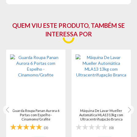
danificado/quebrado, o prazo para solicitar a troca é de até 7
dias corridos após a data da entrega)
QUEM VIU ESTE PRODUTO, TAMBÉM SE
INTERESSA POR
Guarda Roupa Panan Aurora 6
Máquina De Lavar Mueller
Portas com Espelho -
Automática MLA13 13kg com
Cinamomo/Grafite
Ultracentrifugação Branca
(3)
(0)