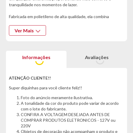
tranquilidade nos momentos de lazer.
Fabricada em polietileno de alta qualidade, ela combina
resistência e durabilidade, oferecendo um suporte confiável
mesmo sob sol forte ou exposição à chuva, sem sofrer
Ver Mais
desgaste prematuro. Seu sistema de enchimento versátil
permite utilizar água ou areia, alcançando até 18kg de peso
para manter o guarda-sol firme mesmo em dias de vento.
Informações
Avaliações
Compatível com hastes de 19mm a 36mm de diâmetro, ela se
adapta facilmente a diversos modelos, garantindo praticidade
e versatilidade para quem busca um acessório funcional. Leve,
discreta e fácil de transportar, é perfeita para levar à praia,
ATENÇÃO CLIENTE!!
usar no jardim ou em áreas de lazer, mantendo o ambiente mais
Super diquinhas para você cliente feliz!!
agradável e protegido.
Foto do anúncio meramente ilustrativa.
Com design eficiente e construção robusta, a Base Bel 18kg
A tonalidade da cor do produto pode variar de acordo
oferece a estabilidade que você precisa para aproveitar cada
com o lote do fabricante.
momento ao ar livre com conforto e total segurança.
CONFIRA A VOLTAGEM DESEJADA ANTES DE
COMPRAR PRODUTOS ELETRONICOS - 127V ou
220V
*Características informadas pelo fabricante da marca*
Objetos de decoração não acompanham o produto e