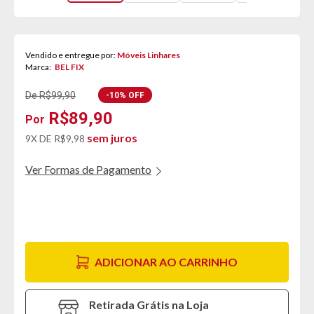
Vendido e entregue por:
Móveis Linhares
Marca:
BEL FIX
De R$99,90
-10% OFF
R$89,90
sem juros
9X DE
R$9,98
Ver Formas de Pagamento
ADICIONAR AO CARRINHO
Retirada Grátis na Loja