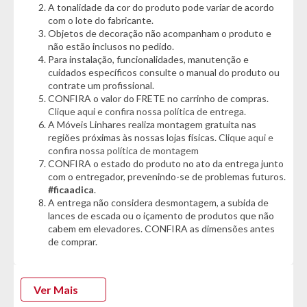
A tonalidade da cor do produto pode variar de acordo
- Modelo: Conforto
com o lote do fabricante.
- Estrutura: MDF
Objetos de decoração não acompanham o produto e
não estão inclusos no pedido.
Cor:
Para instalação, funcionalidades, manutenção e
- Branco
cuidados específicos consulte o manual do produto ou
contrate um profissional.
Características:
CONFIRA o valor do FRETE no carrinho de compras.
- Pintura UV
Clique aqui e confira nossa política de entrega.
- Estrado com 02 alturas
A Móveis Linhares realiza montagem gratuita nas
- 02 rodízios com trava e 2 sem trava
regiões próximas às nossas lojas físicas.
Clique aqui e
- 02 grades fixas
confira nossa política de montagem
CONFIRA o estado do produto no ato da entrega junto
- Varão para mosquiteiro incluso
com o entregador, prevenindo-se de problemas futuros.
- 02 opções de montagem
#ficaadica
.
- Barreiras laterais e molduras inclusas
A entrega não considera desmontagem, a subida de
- Indicado para Colchões de 130x70cm
lances de escada ou o içamento de produtos que não
- Vira Mini Cama
cabem em elevadores. CONFIRA as dimensões antes
de comprar.
Dimensões:
- Altura: 104cm
- Largura: 133cm
- Profundidade: 81cm
Ver Mais