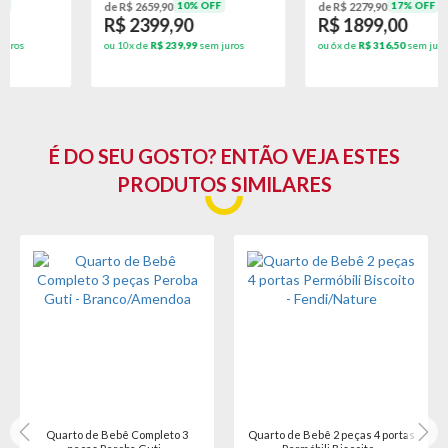
10% OFF
17% OFF
de R$ 2659,90
de R$ 2279,90
R$ 2399,90
R$ 1899,00
ou 10x de
R$ 239,99
sem juros
ou 6x de
R$ 316,50
sem juros
É DO SEU GOSTO? ENTÃO VEJA ESTES
PRODUTOS SIMILARES
rto de Bebê Completo 3
Quarto de Bebê 2 peças 4 portas
Quart