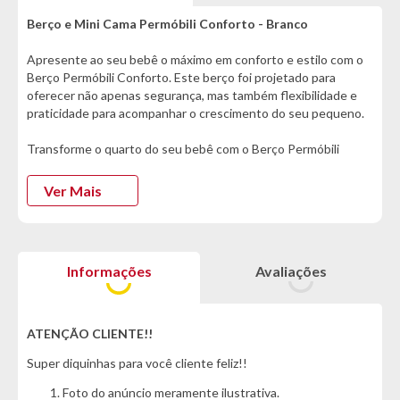
Berço e Mini Cama Permóbili Conforto - Branco
Apresente ao seu bebê o máximo em conforto e estilo com o
Berço Permóbili Conforto. Este berço foi projetado para
oferecer não apenas segurança, mas também flexibilidade e
praticidade para acompanhar o crescimento do seu pequeno.
Transforme o quarto do seu bebê com o Berço Permóbili
Conforto e desfrute de um produto que combina beleza,
segurança e funcionalidade. Ideal para famílias que buscam um
Ver Mais
berço que acompanha as diferentes fases da infância com
praticidade e estilo.
Evolua com o crescimento do seu filho - o berço pode ser
Informações
Avaliações
convertido em uma mini cama, prolongando sua utilidade.
Garanta o Seu Berço Permóbili Conforto Hoje e Ofereça ao
Seu Bebê o Melhor em Conforto e Segurança! :)
ATENÇÃO CLIENTE!!
Super diquinhas para você cliente feliz!!
Informações:
Foto do anúncio meramente ilustrativa.
- Marca: Permóbili