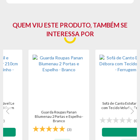
Garantia do Fornecedor: 3 meses (Se conter vidro ou
espelho danificado/quebrado, o prazo para solicitar a
troca é de até 7 dias corridos após a data da entrega)
QUEM VIU ESTE PRODUTO, TAMBÉM SE
INTERESSA POR
Sofá de Canto Estofar Débora
com Tecido Veludo - Ferrugem
Guarda Roupas Panan
Blumenau 2 Portas e Espelho -
(0)
Branco
(3)