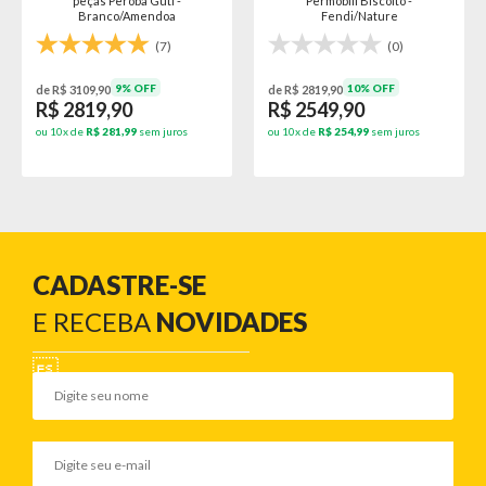
peças Peroba Guti -
Permóbili Biscoito -
Per
Branco/Amendoa
Fendi/Nature
(7)
(0)
9% OFF
10% OFF
3109,90
de R$ 2819,90
de R$ 388
2819,90
R$ 2549,90
R$ 35
 de
R$ 281,99
sem juros
ou 10x de
R$ 254,99
sem juros
ou 10x de
R
CADASTRE-SE
E RECEBA
NOVIDADES