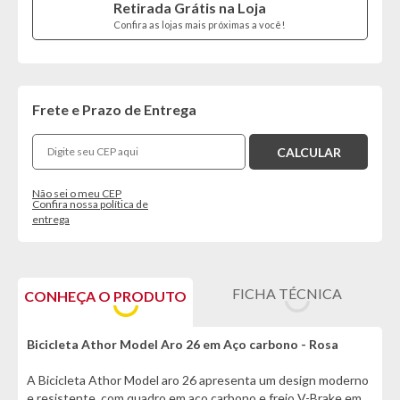
Retirada Grátis na Loja
Confira as lojas mais próximas a você!
Frete e Prazo de Entrega
Não sei o meu CEP
Confira nossa política de
entrega
FICHA TÉCNICA
CONHEÇA O PRODUTO
Bicicleta Athor Model Aro 26 em Aço carbono - Rosa
A Bicicleta Athor Model aro 26 apresenta um design moderno
e resistente, com quadro em aço carbono e freio V-Brake em