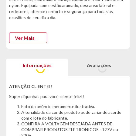
nylon. Equipada com cestão aramado, descanso lateral e
refletores, oferece conforto e segurança para todas as
ocasiões do seu dia a dia.
Não perca tempo e adquira a sua! :)
Ver Mais
*Características informadas pelo fabricante da marca*
Informações Técnicas:
- Marca: Athor
Informações
Avaliações
- Modelo: Model
- Tamanho do Aro: 26
- Material Quadro: Aço carbono
ATENÇÃO CLIENTE!!
Cor:
Super diquinhas para você cliente feliz!!
- Rosa
Foto do anúncio meramente ilustrativa.
Características do Produto:
A tonalidade da cor do produto pode variar de acordo
- Aro: 26 Aero
com o lote do fabricante.
- Pedal: Nylon
CONFIRA A VOLTAGEM DESEJADA ANTES DE
- Pneu: 26 x 1.95
COMPRAR PRODUTOS ELETRONICOS - 127V ou
- Guidão: Downhill
220V