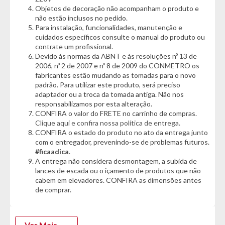
- Conote Selim: 250mm
Objetos de decoração não acompanham o produto e
- Garfo em Aço carbono
não estão inclusos no pedido.
- Corrente: Aço grossa
Para instalação, funcionalidades, manutenção e
- Freio: V-Brake nylon
cuidados específicos consulte o manual do produto ou
- Suporte Guidão: 21mm
contrate um profissional.
- Cubo: 36 Furos em aço
Devido às normas da ABNT e às resoluções nº 13 de
- Acessórios: Cestão aramado, descanso lateral, refletores
2006, nº 2 de 2007 e nº 8 de 2009 do CONMETRO os
fabricantes estão mudando as tomadas para o novo
padrão. Para utilizar este produto, será preciso
Garantia do Fornecedor: 3 meses.
(Se conter vidro ou espelho
adaptador ou a troca da tomada antiga. Não nos
danificado/quebrado, o prazo para solicitar a troca é de até 7
responsabilizamos por esta alteração.
dias corridos após a data da entrega)
CONFIRA o valor do FRETE no carrinho de compras.
Clique aqui e confira nossa política de entrega.
CONFIRA o estado do produto no ato da entrega junto
com o entregador, prevenindo-se de problemas futuros.
#ficaadica
.
A entrega não considera desmontagem, a subida de
lances de escada ou o içamento de produtos que não
cabem em elevadores. CONFIRA as dimensões antes
de comprar.
Ver Mais