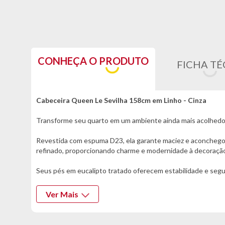
CONHEÇA O PRODUTO
FICHA TÉ
Cabeceira Queen Le Sevilha 158cm em Linho - Cinza
Transforme seu quarto em um ambiente ainda mais acolhedor 
Revestida com espuma D23, ela garante maciez e aconchego i
refinado, proporcionando charme e modernidade à decoração,
Seus pés em eucalipto tratado oferecem estabilidade e segura
A Cabeceira Le Sevilha é perfeita para quem deseja valoriza
Ver Mais
sofisticado e acolhedor para todos os momentos de descans