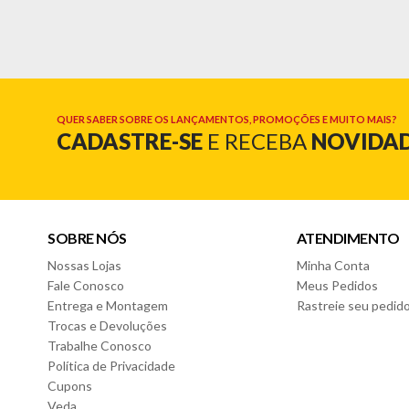
Informações Técnicas:
- Marca: Le
- Modelo: Sevilha
Cor:
- Cinza
QUER SABER SOBRE OS LANÇAMENTOS, PROMOÇÕES E MUITO MAIS?
CADASTRE-SE
E RECEBA
NOVIDA
Características:
- Espuma D23
- Tecido em Linho
- Elegante e confortável
- Pés em eucalipto tratado
SOBRE NÓS
ATENDIMENTO
Dimensões do Produto:
Nossas Lojas
Minha Conta
- Altura: 125cm
- Largura: 158cm
Fale Conosco
Meus Pedidos
- Profundidade: 10cm
Entrega e Montagem
Rastreie seu pedid
Trocas e Devoluções
Garantia do Fornecedor: 3 meses (Se conter vidro ou espe
Trabalhe Conosco
Política de Privacidade
Cupons
Veda