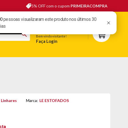
5% OFF com o cupom
PRIMEIRACOMPRA
sas lojas
Fale conosco
Meus pedidos
Minha conta
Bem vindo visitante!
Faça Login
S
BELEZA
ESPORTE E LAZER
OFERTAS DO DIA
 Linhares
Marca:
LE ESTOFADOS