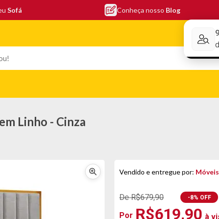
seu
Sofá
Conheça nosso
Blog
Conheça nos
EFONIA
ELETRO
COLCHÕES
ELETRÔNICOS
PORTÁTEI
em Linho - Cinza
Vendido e entregue por:
Móveis
De R$679,90
-8% OFF
R$619,90