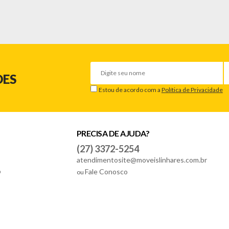
DES
Estou de acordo com a
Política de Privacidade
PRECISA DE AJUDA?
(27) 3372-5254
atendimentosite@moveislinhares.com.br
o
Fale Conosco
ou
lho danificado/quebrado, o prazo para solicitar a troca é de até 7 