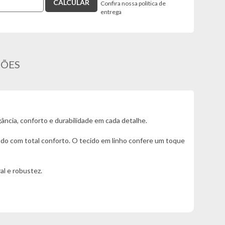
Confira nossa política de
entrega
ÇÕES
ncia, conforto e durabilidade em cada detalhe.
ado com total conforto. O tecido em linho confere um toque
al e robustez.
e e da praticidade, tornando o ambiente mais agradável,