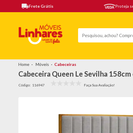
Frete Grátis
Proteja 
TODAS AS CATEGORIAS
MÓVEIS
SOFÁS
TEL
Móveis
Cabeceiras
Cabeceira Queen Le Sevilha 158cm 
Código:
116947