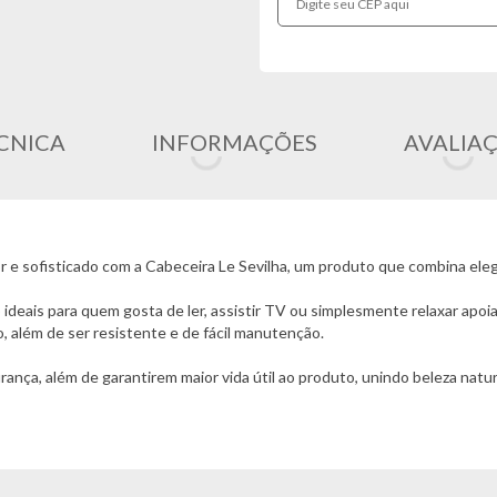
CNICA
INFORMAÇÕES
AVALIA
e sofisticado com a Cabeceira Le Sevilha, um produto que combina elegâ
deais para quem gosta de ler, assistir TV ou simplesmente relaxar apoi
 além de ser resistente e de fácil manutenção.
nça, além de garantirem maior vida útil ao produto, unindo beleza natur
r o quarto com um design elegante e atemporal, sem abrir mão da qualidad
o.