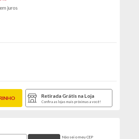
em juros
Retirada Grátis na Loja
RRINHO
Confira as lojas mais próximas a você!
Não sei o meu CEP