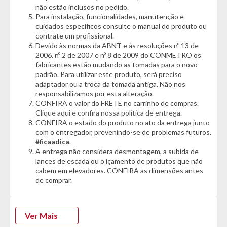
- Material Predominante: Aço inoxidável
não estão inclusos no pedido.
Para instalação, funcionalidades, manutenção e
Características:
cuidados específicos consulte o manual do produto ou
- Revestimento em Borracha anti-risco
contrate um profissional.
- Em aço inoxidável
Devido às normas da ABNT e às resoluções nº 13 de
- À prova d'água
2006, nº 2 de 2007 e nº 8 de 2009 do CONMETRO os
fabricantes estão mudando as tomadas para o novo
- Suporte Easy Clip
padrão. Para utilizar este produto, será preciso
- 2 Chaves tipo snake
adaptador ou a troca da tomada antiga. Não nos
- Ideal para motos, bicicletas elétricas e bicicletas
responsabilizamos por esta alteração.
CONFIRA o valor do FRETE no carrinho de compras.
Dimensões:
Clique aqui e confira nossa política de entrega.
- Altura: 245cm
CONFIRA o estado do produto no ato da entrega junto
- Largura: 180cm
com o entregador, prevenindo-se de problemas futuros.
- Peso: 1kg
#ficaadica
.
A entrega não considera desmontagem, a subida de
*Garantia do Fornecedor: 3 Meses*
lances de escada ou o içamento de produtos que não
cabem em elevadores. CONFIRA as dimensões antes
ATENÇÃO CLIENTE: SE LIGA NAS DICAS ;)
de comprar.
1. A conferência da adequação das dimensões do produto é
de exclusiva responsabilidade do cliente, que deverá se
Ver Mais
assegurar de que estão de acordo com os limites espaciais
dos elevadores, portas e corredores do local da entrega.