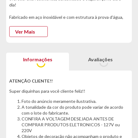
dia!
Fabricado em aço inoxidável e com estrutura à prova d'água,
ele suporta diferentes condições climáticas, enquanto o
revestimento em borracha evita riscos no quadro ou na
Ver Mais
pintura do veículo.
O suporte Easy Clip facilita o transporte durante os
deslocamentos, e as duas chaves tipo snake garantem
Informações
Avaliações
praticidade e maior tranquilidade no uso. Escolha um cadeado
resistente, confiável e ideal para quem busca máxima proteção
com excelente custo-benefício.
ATENÇÃO CLIENTE!!
Garanta já o seu Cadeado Formato U RAVA e mantenha seu
Super diquinhas para você cliente feliz!!
patrimônio sempre protegido!
Foto do anúncio meramente ilustrativa.
A tonalidade da cor do produto pode variar de acordo
*Características informadas pelo fabricante da marca*
com o lote do fabricante.
CONFIRA A VOLTAGEM DESEJADA ANTES DE
Informações Técnicas:
COMPRAR PRODUTOS ELETRONICOS - 127V ou
- Marca: RAVA
220V
- Modelo: U-Lock 180/245mm
Objetos de decoração não acompanham o produto e