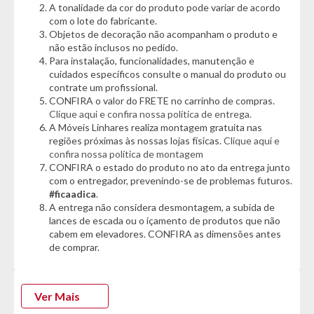
A tonalidade da cor do produto pode variar de acordo
perfeitamente a diferentes ambientes, seja na sala de jantar,
com o lote do fabricante.
varanda gourmet, área externa ou até mesmo em espaços
Objetos de decoração não acompanham o produto e
corporativos.
não estão inclusos no pedido.
Para instalação, funcionalidades, manutenção e
Escolher a Cadeira Paonanda Barcelona é investir em um
cuidados específicos consulte o manual do produto ou
produto que reúne estética apurada, conforto e
contrate um profissional.
funcionalidade, elevando o estilo do seu ambiente enquanto
CONFIRA o valor do FRETE no carrinho de compras.
proporciona uma experiência única de bem-estar. :)
Clique aqui e confira nossa política de entrega.
A Móveis Linhares realiza montagem gratuita nas
Informações Técnicas:
regiões próximas às nossas lojas físicas.
Clique aqui e
- Marca: Paonanda
confira nossa política de montagem
CONFIRA o estado do produto no ato da entrega junto
- Modelo: Barcelona
com o entregador, prevenindo-se de problemas futuros.
- Estrutura: Tubos de Aço
#ficaadica
.
A entrega não considera desmontagem, a subida de
Cor:
lances de escada ou o içamento de produtos que não
- Preto
cabem em elevadores. CONFIRA as dimensões antes
de comprar.
Características Cadeira:
- Encosto trançado em corda Náutica
- Assento revestido com uma camada de espuma
- Braços com detalhe em madeira
Ver Mais
- Super resistente e confortável