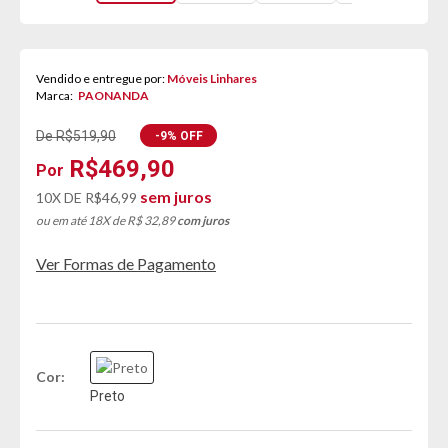
Vendido e entregue por:
Móveis Linhares
Marca:
PAONANDA
De R$519,90
-9% OFF
R$469,90
sem juros
10X DE
R$46,99
ou em até 18X de R$ 32,89
com juros
Ver Formas de Pagamento
Cor
Preto