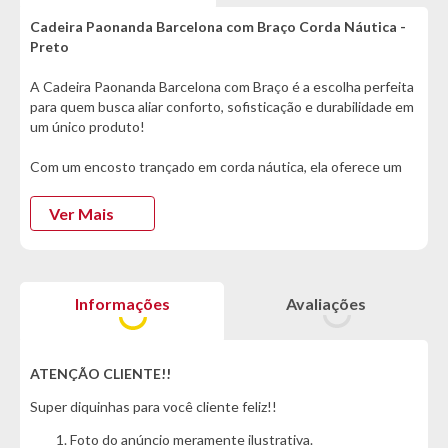
Cadeira Paonanda Barcelona com Braço Corda Náutica -
Preto
A Cadeira Paonanda Barcelona com Braço é a escolha perfeita
para quem busca aliar conforto, sofisticação e durabilidade em
um único produto!
Com um encosto trançado em corda náutica, ela oferece um
design moderno e exclusivo, além de garantir resistência
superior contra os efeitos do tempo, tornando-se ideal tanto
Ver Mais
para áreas internas quanto externas. Seu assento revestido
com uma camada de espuma proporciona um conforto
excepcional, permitindo momentos de descanso e
descontração com total comodidade.
Informações
Avaliações
Os braços com detalhe em madeira adicionam um toque de
elegância natural, combinando com diversos estilos de
decoração, desde o rústico ao contemporâneo. Extremamente
ATENÇÃO CLIENTE!!
resistente, a Cadeira Paonanda Barcelona é projetada para
Super diquinhas para você cliente feliz!!
suportar o uso diário sem comprometer a estrutura ou o
acabamento, sendo uma peça funcional e duradoura. Sua
Foto do anúncio meramente ilustrativa.
versatilidade é outro grande destaque: ela se adapta